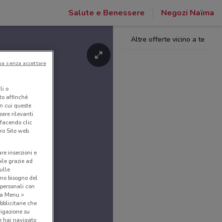
Salute e Benessere
Negozi Naïma
Altre offerte vicino a te
ua senza accettare
li o
nto affinché
in cui queste
ere rilevanti.
 facendo clic
ro Sito web.
are inserzioni e
bile grazie ad
sulle
amo bisogno del
 personali con
o a Menu >
bblicitarie che
vigazione su
e hai navigato