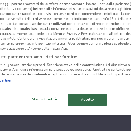
i viaggi, potremo mostrarti delle offerte a tema vacanze. Inoltre, i dati sulla posizione 
o il relativo consenso) insieme alle informazioni sulle prestazioni della rete e agli ident
 possono essere raccolte e condivisi con terze parti per comprendere e migliorare la conn
pplicative sulle delle reti wireless, come meglio indicato nel paragrafo 13.b della no
re, i tuoi dati possono anche essere utilizzati per la creazione di report, ricerche di mer
 e statistiche, analisi basate sulla posizione e analisi delle tendenze. Puoi modificare l
in qualsiasi momento accedendo a Menu > Privacy > Personalizzazione all'interno del
 se rifiuti: Continuerai a visualizzare annunci pubblicitari, ma riguarderanno argome
te non saranno rilevanti per i tuoi interessi. Potrai sempre cambiare idea accedendo
rsonalizzazione all'interno della nostra App.
stri partner trattiamo i dati per fornire:
ti di geolocalizzazione precisi. Scansione attiva delle caratteristiche del dispositivo ai 
icazione. Archiviare informazioni su dispositivo e/o accedervi. Pubblicità e contenuti per
delle prestazioni dei contenuti e degli annunci, ricerche sul pubblico, sviluppo di servi
partner
Mostra finalità
Accetto