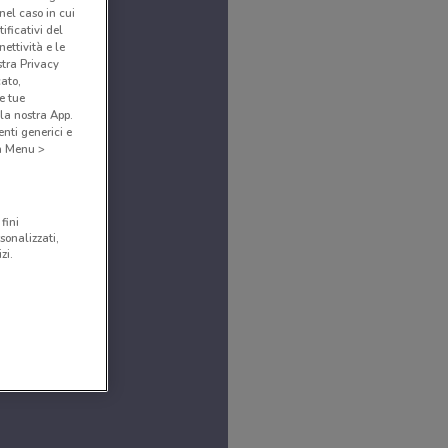
(nel caso in cui
ificativi del
ettività e le
stra Privacy
cato,
e tue
la nostra App.
nti generici e
 a Menu >
fini
sonalizzati,
zi.