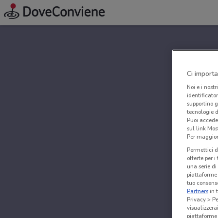
Ci importa
Noi e i nostr
identificato
supportino g
tecnologie d
Puoi accede
sul link Mos
Per maggiori
Permettici d
offerte per 
una serie di
piattaforme 
tuo consenso
Partners
in 
Privacy > Pe
visualizzera
piattaforme 