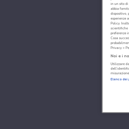
in un sito d
abbia fornit
dispositivo,
esperienze a
Policy. Inolt
scientifiche
preferenze 
Cosa succede
probabilmen
Privacy > Pe
Noi e i no
Utilizzare da
dell’identif
misurazione 
Elenco dei 