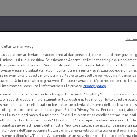
Contin
 della tua privacy
i
1012
partner archiviamo e accediamo ai dati personali, come i dati di navigazione g
ri univoci, sul tuo dispositivo. Selezionando Accetto, abiliti le tecnologie di tracciame
li scopi mostrati alla voce "Noi e i nostri partner trattiamo i dati da fornire". Nel caso 
ovessero essere disabilitate, alcuni contenuti e annunci visualizzati potrebbero non ess
re nuovamente a questo menu per modificare le tue scelte o per revocare il consenso
tra finalità in fondo alla pagina web. Tali scelte avranno effetto nel contesto del nost
 informazioni, consulta l'Informativa sulla privacy.
Privacy policy
i fornirti offerte più vicine ai tuoi bisogni: Utilizzando Shopfully/Tiendeo puoi visualizz
i tuoi acquisti quotidiani più attinenti ai tuoi gusti e al tuo mondo. Tutto questo è possi
 strumenti e analisi effettuate in base alle tue attività all'interno dell'applicazione e 
collegate, come indicato nel paragrafo 2 della Privacy Policy. Per fare questo, abbi
 sull'uso dei dati raccolti a tale fine. Se dai il tuo consenso condivideremo i tuoi dati
tutto il mondo attraverso l’uso di SDK esterne. Puoi sempre cambiare idea accedend
rsonalizzazione, all’interno della nostra App. Cosa succede se accetti: Le inserzioni pu
i all'interno dell’app potranno trattare di argomenti relativi alla tua cronologia di na
esterne a Shopfully/Tiendeo. Ad esempio, se un servizio a noi collegato ci informa ch