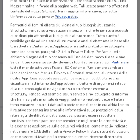
modificare le tue scelte o per revocare il consenso facendo clic sul link
Mostra finalità in fondo alla pagina web. Tali scelte avranno effetto nel
contesto del nostro Sito web. Per maggiori informazioni, consulta
l'Informativa sulla privacy.
Privacy policy
Ci dispiace, al momento non abbiamo pubblicato
Permettici di fornirti offerte più vicine ai tuoi bisogni: Utilizzando
Shopfully/Tiendeo puoi visualizzare inserzioni e offerte per i tuoi acquisti
volantini nella tua zona. Riprova più tardi.
quotidiani più attinenti ai tuoi gusti e al tuo mondo. Tutto questo è
possibile grazie ad una serie di strumenti e analisi effettuate in base alle
tue attività all'interno dell'applicazione e sulle piattaforme collegate,
come indicato nel paragrafo 2 della Privacy Policy. Per fare questo,
abbiamo bisogno del tuo consenso sull'uso dei dati raccolti a tale fine.
Se dai il tuo consenso condivideremo i tuoi dati personali con
Partners
in
tutto il mondo attraverso l’uso di SDK esterne. Puoi sempre cambiare
Porta DoveConviene sempre con te!
idea accedendo a Menu > Privacy > Personalizzazione, all’interno della
Puoi trovare le migliori offerte dei negozi vicino a te,
nostra App. Cosa succede se accetti: Le inserzioni pubblicitarie che
salvarle e creare la tua lista del risparmio, comodamente
visualizzerai all'interno dell’app potranno trattare di argomenti relativi
dal tuo cellulare.
alla tua cronologia di navigazione su piattaforme esterne a
Shopfully/Tiendeo. Ad esempio, se un servizio a noi collegato ci informa
SCARICA L’APP
che hai navigato in un sito di viaggi, potremo mostrarti delle offerte a
tema vacanze. Inoltre, i dati sulla posizione (nel caso in cui abbia fornito
il relativo consenso) insieme alle informazioni sulle prestazioni della
rete e agli identificativi del dispositivo, possono essere raccolte e
condivisi con terze parti per comprendere e migliorare la connettività e
Negozi Pavesini a Roma
le esperienze applicative sulle delle reti wireless, come meglio indicato
nel paragrafo 13.b della nostra Privacy Policy. Inoltre, i tuoi dati possono
anche essere utilizzati per la creazione di report, ricerche di mercato,