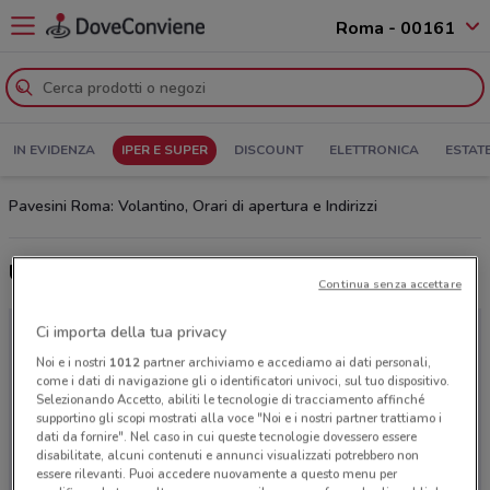
Roma - 00161
IN EVIDENZA
IPER E SUPER
DISCOUNT
ELETTRONICA
ESTAT
Pavesini Roma: Volantino, Orari di apertura e Indirizzi
Ultime offerte del volantino Pavesini
Continua senza accettare
Ci importa della tua privacy
Noi e i nostri
1012
partner archiviamo e accediamo ai dati personali,
come i dati di navigazione gli o identificatori univoci, sul tuo dispositivo.
Selezionando Accetto, abiliti le tecnologie di tracciamento affinché
supportino gli scopi mostrati alla voce "Noi e i nostri partner trattiamo i
dati da fornire". Nel caso in cui queste tecnologie dovessero essere
disabilitate, alcuni contenuti e annunci visualizzati potrebbero non
essere rilevanti. Puoi accedere nuovamente a questo menu per