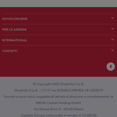
DOVECONVIENE
Cos'è DoveConviene
PER LE AZIENDE
Chi siamo
Cosa facciamo
INTERNATIONAL
News e media
Richieste commerciali e marketing
Brazil
CONTATTI
Lavora con noi
Mexico
Segnalazione punto vendita
France
Segnalazione Volantino
Australia
Hai un malfunzionamento sul web o sull'app?
New Zealand
© Copyright 2026 Shopfully S.p.A.
Shopfully S.p.A. - C.F / P. Iva 03156531208 REA: MI-2029270
Società a socio unico soggetta all’attività di direzione e coordinamento di
MEDIA Central Holding GmbH
Via Giosuè Borsi 9 - 20143 Milano
Capitale Sociale sottoscritto e versato: € 50.000,00