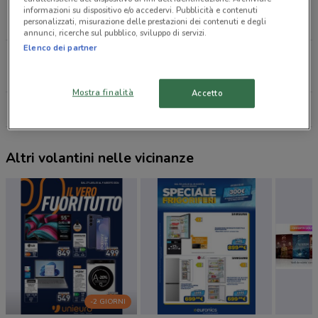
Via Dei Sampieri, 92 Roma
informazioni su dispositivo e/o accedervi. Pubblicità e contenuti
personalizzati, misurazione delle prestazioni dei contenuti e degli
10.4 km
CHIUSO
annunci, ricerche sul pubblico, sviluppo di servizi.
Elenco dei partner
Via Schiavonetti 426 Roma
11.9 km
Mostra finalità
Accetto
Tutti i negozi Giunti al Punto
Altri volantini nelle vicinanze
-2 GIORNI