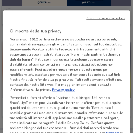
Giunti al Punto
Continua senza accettare
Scade il 16/08
1.4 km
Ci importa della tua privacy
Noi e i nostri
1012
partner archiviamo e accediamo ai dati personali,
come i dati di navigazione gli o identificatori univoci, sul tuo dispositivo.
Selezionando Accetto, abiliti le tecnologie di tracciamento affinché
supportino gli scopi mostrati alla voce "Noi e i nostri partner trattiamo i
dati da fornire". Nel caso in cui queste tecnologie dovessero essere
disabilitate, alcuni contenuti e annunci visualizzati potrebbero non
essere rilevanti. Puoi accedere nuovamente a questo menu per
modificare le tue scelte o per revocare il consenso facendo clic sul link
Mostra finalità in fondo alla pagina web. Tali scelte avranno effetto nel
contesto del nostro Sito web. Per maggiori informazioni, consulta
l'Informativa sulla privacy.
Privacy policy
-2 GIORNI
Permettici di fornirti offerte più vicine ai tuoi bisogni: Utilizzando
Shopfully/Tiendeo puoi visualizzare inserzioni e offerte per i tuoi acquisti
Giunti al Punto
Giunti al Punto
quotidiani più attinenti ai tuoi gusti e al tuo mondo. Tutto questo è
possibile grazie ad una serie di strumenti e analisi effettuate in base alle
Scade il 16/08
1.4 km
Scade domenica
1.4 km
tue attività all'interno dell'applicazione e sulle piattaforme collegate,
come indicato nel paragrafo 2 della Privacy Policy. Per fare questo,
abbiamo bisogno del tuo consenso sull'uso dei dati raccolti a tale fine.