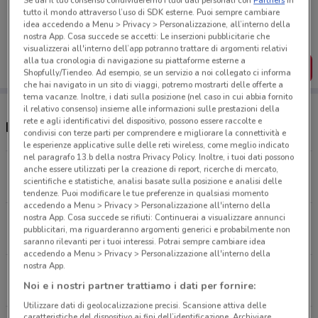
Se dai il tuo consenso condivideremo i tuoi dati personali con
Partners
in
Porta DoveConviene sempre con te!
tutto il mondo attraverso l’uso di SDK esterne. Puoi sempre cambiare
Puoi trovare le migliori offerte dei negozi vicino a te,
idea accedendo a Menu > Privacy > Personalizzazione, all’interno della
salvarle e creare la tua lista del risparmio, comodamente
nostra App. Cosa succede se accetti: Le inserzioni pubblicitarie che
dal tuo cellulare.
visualizzerai all'interno dell’app potranno trattare di argomenti relativi
alla tua cronologia di navigazione su piattaforme esterne a
SCARICA L’APP
Shopfully/Tiendeo. Ad esempio, se un servizio a noi collegato ci informa
che hai navigato in un sito di viaggi, potremo mostrarti delle offerte a
tema vacanze. Inoltre, i dati sulla posizione (nel caso in cui abbia fornito
il relativo consenso) insieme alle informazioni sulle prestazioni della
rete e agli identificativi del dispositivo, possono essere raccolte e
Negozi Giunti al Punto a Roma
condivisi con terze parti per comprendere e migliorare la connettività e
le esperienze applicative sulle delle reti wireless, come meglio indicato
nel paragrafo 13.b della nostra Privacy Policy. Inoltre, i tuoi dati possono
Piazzale della Stazione Tiburtina Roma
anche essere utilizzati per la creazione di report, ricerche di mercato,
scientifiche e statistiche, analisi basate sulla posizione e analisi delle
1.4 km
CHIUSO
tendenze. Puoi modificare le tue preferenze in qualsiasi momento
accedendo a Menu > Privacy > Personalizzazione all'interno della
nostra App. Cosa succede se rifiuti: Continuerai a visualizzare annunci
Viale della Primavera 194 Roma
pubblicitari, ma riguarderanno argomenti generici e probabilmente non
5.1 km
saranno rilevanti per i tuoi interessi. Potrai sempre cambiare idea
accedendo a Menu > Privacy > Personalizzazione all'interno della
nostra App.
Via Aristide Merloni Snc Roma
Noi e i nostri partner trattiamo i dati per fornire:
8.3 km
Utilizzare dati di geolocalizzazione precisi. Scansione attiva delle
caratteristiche del dispositivo ai fini dell’identificazione. Archiviare