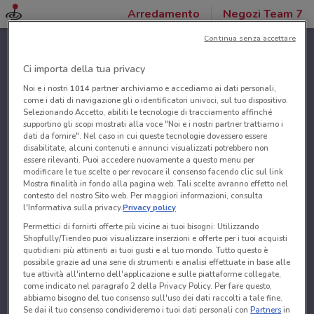
Arredamento
Negozi Team 7
Continua senza accettare
Ci importa della tua privacy
Noi e i nostri
1014
partner archiviamo e accediamo ai dati personali,
come i dati di navigazione gli o identificatori univoci, sul tuo dispositivo.
Selezionando Accetto, abiliti le tecnologie di tracciamento affinché
supportino gli scopi mostrati alla voce "Noi e i nostri partner trattiamo i
dati da fornire". Nel caso in cui queste tecnologie dovessero essere
disabilitate, alcuni contenuti e annunci visualizzati potrebbero non
essere rilevanti. Puoi accedere nuovamente a questo menu per
modificare le tue scelte o per revocare il consenso facendo clic sul link
Mostra finalità in fondo alla pagina web. Tali scelte avranno effetto nel
contesto del nostro Sito web. Per maggiori informazioni, consulta
l'Informativa sulla privacy.
Privacy policy
Permettici di fornirti offerte più vicine ai tuoi bisogni: Utilizzando
Shopfully/Tiendeo puoi visualizzare inserzioni e offerte per i tuoi acquisti
quotidiani più attinenti ai tuoi gusti e al tuo mondo. Tutto questo è
possibile grazie ad una serie di strumenti e analisi effettuate in base alle
tue attività all'interno dell'applicazione e sulle piattaforme collegate,
come indicato nel paragrafo 2 della Privacy Policy. Per fare questo,
abbiamo bisogno del tuo consenso sull'uso dei dati raccolti a tale fine.
Se dai il tuo consenso condivideremo i tuoi dati personali con
Partners
in