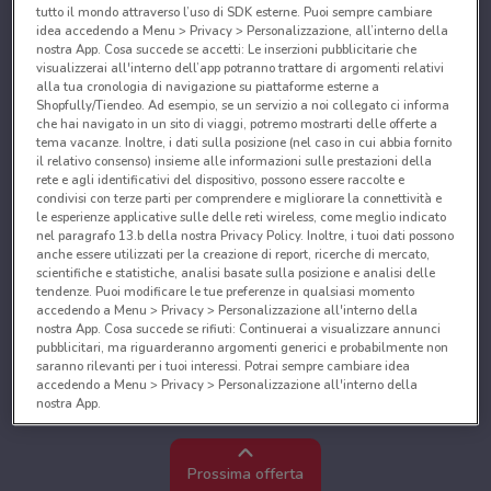
tutto il mondo attraverso l’uso di SDK esterne. Puoi sempre cambiare
idea accedendo a Menu > Privacy > Personalizzazione, all’interno della
nostra App. Cosa succede se accetti: Le inserzioni pubblicitarie che
visualizzerai all'interno dell’app potranno trattare di argomenti relativi
alla tua cronologia di navigazione su piattaforme esterne a
Shopfully/Tiendeo. Ad esempio, se un servizio a noi collegato ci informa
che hai navigato in un sito di viaggi, potremo mostrarti delle offerte a
tema vacanze. Inoltre, i dati sulla posizione (nel caso in cui abbia fornito
il relativo consenso) insieme alle informazioni sulle prestazioni della
rete e agli identificativi del dispositivo, possono essere raccolte e
condivisi con terze parti per comprendere e migliorare la connettività e
le esperienze applicative sulle delle reti wireless, come meglio indicato
nel paragrafo 13.b della nostra Privacy Policy. Inoltre, i tuoi dati possono
anche essere utilizzati per la creazione di report, ricerche di mercato,
scientifiche e statistiche, analisi basate sulla posizione e analisi delle
tendenze. Puoi modificare le tue preferenze in qualsiasi momento
accedendo a Menu > Privacy > Personalizzazione all'interno della
nostra App. Cosa succede se rifiuti: Continuerai a visualizzare annunci
pubblicitari, ma riguarderanno argomenti generici e probabilmente non
saranno rilevanti per i tuoi interessi. Potrai sempre cambiare idea
accedendo a Menu > Privacy > Personalizzazione all'interno della
nostra App.
Noi e i nostri partner trattiamo i dati per fornire:
Utilizzare dati di geolocalizzazione precisi. Scansione attiva delle
Prossima offerta
caratteristiche del dispositivo ai fini dell’identificazione. Archiviare