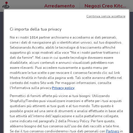
Arredamento
Negozi Creo Kitchen
Continua senza accettare
Ci importa della tua privacy
Noi e i nostri
1014
partner archiviamo e accediamo ai dati personali,
come i dati di navigazione gli o identificatori univoci, sul tuo dispositivo.
Selezionando Accetto, abiliti le tecnologie di tracciamento affinché
supportino gli scopi mostrati alla voce "Noi e i nostri partner trattiamo i
dati da fornire". Nel caso in cui queste tecnologie dovessero essere
disabilitate, alcuni contenuti e annunci visualizzati potrebbero non
essere rilevanti. Puoi accedere nuovamente a questo menu per
modificare le tue scelte o per revocare il consenso facendo clic sul link
Mostra finalità in fondo alla pagina web. Tali scelte avranno effetto nel
contesto del nostro Sito web. Per maggiori informazioni, consulta
l'Informativa sulla privacy.
Privacy policy
Permettici di fornirti offerte più vicine ai tuoi bisogni: Utilizzando
Shopfully/Tiendeo puoi visualizzare inserzioni e offerte per i tuoi acquisti
quotidiani più attinenti ai tuoi gusti e al tuo mondo. Tutto questo è
possibile grazie ad una serie di strumenti e analisi effettuate in base alle
tue attività all'interno dell'applicazione e sulle piattaforme collegate,
come indicato nel paragrafo 2 della Privacy Policy. Per fare questo,
abbiamo bisogno del tuo consenso sull'uso dei dati raccolti a tale fine.
Se dai il tuo consenso condivideremo i tuoi dati personali con
Partners
in