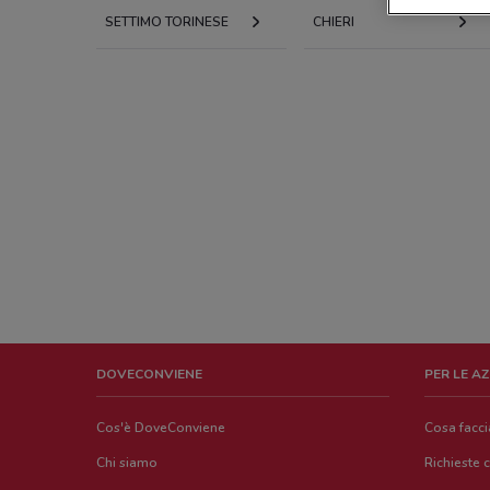
SETTIMO TORINESE
CHIERI
DOVECONVIENE
PER LE A
Cos'è DoveConviene
Cosa facc
Chi siamo
Richieste 