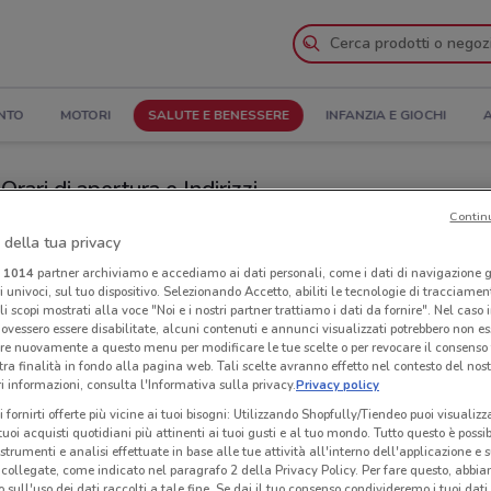
NTO
MOTORI
SALUTE E BENESSERE
INFANZIA E GIOCHI
A
rari di apertura e Indirizzi
Contin
Negozi GrandVision by Avanzi a Rivoli
 della tua privacy
i
1014
partner archiviamo e accediamo ai dati personali, come i dati di navigazione g
ri univoci, sul tuo dispositivo. Selezionando Accetto, abiliti le tecnologie di tracciame
on by Avanzi
Neg
li scopi mostrati alla voce "Noi e i nostri partner trattiamo i dati da fornire". Nel caso 
ovessero essere disabilitate, alcuni contenuti e annunci visualizzati potrebbero non ess
re nuovamente a questo menu per modificare le tue scelte o per revocare il consenso
tra finalità in fondo alla pagina web. Tali scelte avranno effetto nel contesto del nost
 informazioni, consulta l'Informativa sulla privacy.
Privacy policy
i fornirti offerte più vicine ai tuoi bisogni: Utilizzando Shopfully/Tiendeo puoi visualizz
i tuoi acquisti quotidiani più attinenti ai tuoi gusti e al tuo mondo. Tutto questo è possi
 strumenti e analisi effettuate in base alle tue attività all'interno dell'applicazione e 
collegate, come indicato nel paragrafo 2 della Privacy Policy. Per fare questo, abbi
 sull'uso dei dati raccolti a tale fine. Se dai il tuo consenso condivideremo i tuoi dati