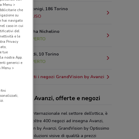
o a Menu >
Corso Racconigi, 186 Torino
bblicitarie che
vigazione su
10 km
CHIUSO
e hai navigato
(nel caso in cui
Via Deboucha Nichelino
ificativi del
ettività e le
12.5 km
APERTO
stra Privacy
cato,
e tue
Via Garibaldi, 10 Torino
la nostra App.
12.7 km
APERTO
nti generici e
 a Menu >
Tutti i negozi GrandVision by Avanzi
fini
sonalizzati,
ndVision by Avanzi, offerte e negozi
zi.
Vision, retailer internazionale nel settore dell’ottica, è
nte in Italia con oltre 400 negozi ad insegna Avanzi,
ssimo, GrandVision by Avanzi, GrandVision by Optissimo
aris, per offrirti soluzioni visive di qualità a prezzi