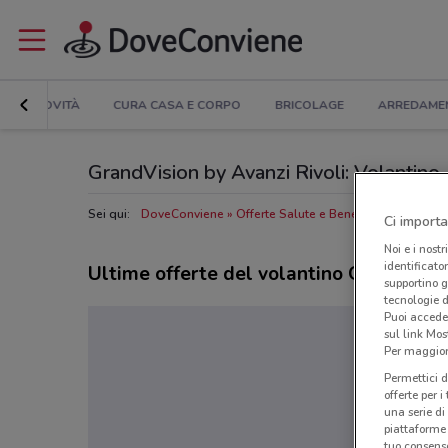
NOVITÀ
CURA CASA E CORPO
BRICOLAGE
ARREDAME
GrandVision by Avanzi Rivoli: Volantino, O
Sei qui:
DoveConviene
Offerte Salute e Benessere a Rivoli
Ci importa
Noi e i nostr
identificato
Ultime offerte del volantino GrandVisi
supportino g
tecnologie d
Puoi accede
sul link Mos
Per maggiori
Permettici d
offerte per 
una serie di
piattaforme 
tuo consenso