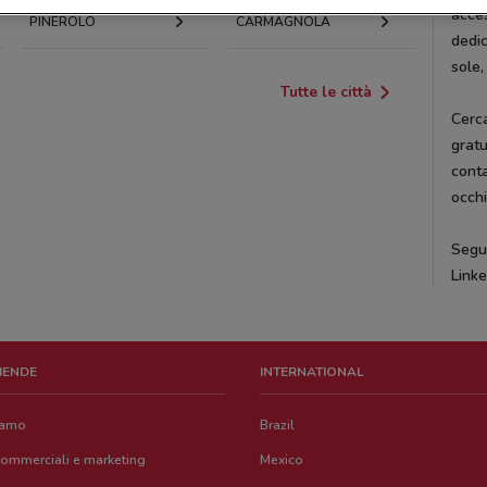
acces
PINEROLO
CARMAGNOLA
dedic
sole,
Tutte le città
Cerc
gratu
conta
occhi
Segui
Linke
ZIENDE
INTERNATIONAL
iamo
Brazil
commerciali e marketing
Mexico