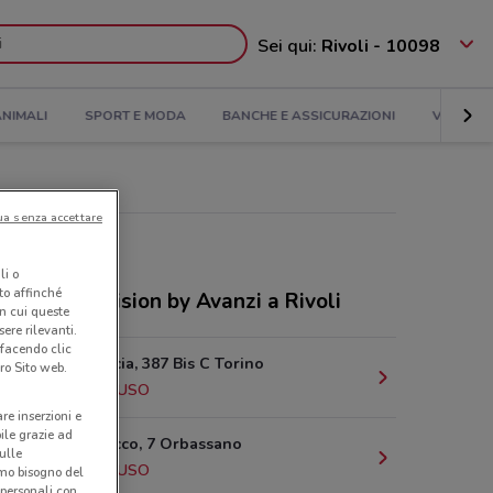
Sei qui:
Rivoli - 10098
NIMALI
SPORT E MODA
BANCHE E ASSICURAZIONI
VIAGGI
ua senza accettare
li o
nto affinché
ozi GrandVision by Avanzi a Rivoli
in cui queste
ere rilevanti.
 facendo clic
Corso Francia, 387 Bis C Torino
ro Sito web.
6.9 km
CHIUSO
are inserzioni e
bile grazie ad
Via San Rocco, 7 Orbassano
sulle
7.3 km
CHIUSO
amo bisogno del
 personali con