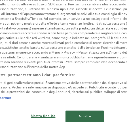
tutto il mondo attraverso l’uso di SDK esterne. Puoi sempre cambiare idea accedend
rsonalizzazione, all’interno della nostra App. Cosa succede se accetti: Le inserzioni pu
i all'interno dell’app potranno trattare di argomenti relativi alla tua cronologia di na
esterne a Shopfully/Tiendeo. Ad esempio, se un servizio a noi collegato ci informa ch
i viaggi, potremo mostrarti delle offerte a tema vacanze. Inoltre, i dati sulla posizione 
o il relativo consenso) insieme alle informazioni sulle prestazioni della rete e agli ident
ato volantini nella tua zona. Riprova più tardi.
 possono essere raccolte e condivisi con terze parti per comprendere e migliorare la conn
pplicative sulle delle reti wireless, come meglio indicato nel paragrafo 13.b della no
re, i tuoi dati possono anche essere utilizzati per la creazione di report, ricerche di mer
 e statistiche, analisi basate sulla posizione e analisi delle tendenze. Puoi modificare l
in qualsiasi momento accedendo a Menu > Privacy > Personalizzazione all'interno del
 se rifiuti: Continuerai a visualizzare annunci pubblicitari, ma riguarderanno argome
te non saranno rilevanti per i tuoi interessi. Potrai sempre cambiare idea accedendo
rsonalizzazione all'interno della nostra App.
cinanze
stri partner trattiamo i dati per fornire:
ti di geolocalizzazione precisi. Scansione attiva delle caratteristiche del dispositivo ai 
GRUGLIASCO
ORBASSANO
icazione. Archiviare informazioni su dispositivo e/o accedervi. Pubblicità e contenuti per
Gra
delle prestazioni dei contenuti e degli annunci, ricerche sul pubblico, sviluppo di servi
partner
NICHELINO
MONCALIERI
Grand
prese
CIRIÈ
SAN MAURO
Mostra finalità
Accetto
Opti
TORINESE
e Sol