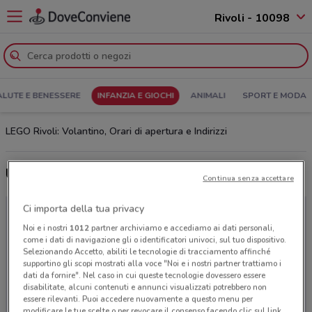
Rivoli - 10098
ALUTE E BENESSERE
INFANZIA E GIOCHI
ANIMALI
SPORT E MODA
LEGO Rivoli: Volantino, Orari di apertura e Indirizzi
Ultime offerte del volantino LEGO
Continua senza accettare
Ci importa della tua privacy
Noi e i nostri
1012
partner archiviamo e accediamo ai dati personali,
come i dati di navigazione gli o identificatori univoci, sul tuo dispositivo.
Selezionando Accetto, abiliti le tecnologie di tracciamento affinché
supportino gli scopi mostrati alla voce "Noi e i nostri partner trattiamo i
dati da fornire". Nel caso in cui queste tecnologie dovessero essere
disabilitate, alcuni contenuti e annunci visualizzati potrebbero non
essere rilevanti. Puoi accedere nuovamente a questo menu per
modificare le tue scelte o per revocare il consenso facendo clic sul link