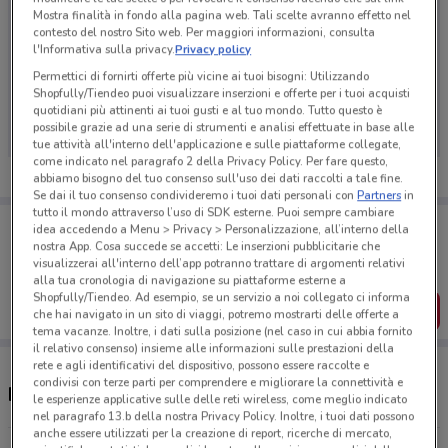
Mostra finalità in fondo alla pagina web. Tali scelte avranno effetto nel
contesto del nostro Sito web. Per maggiori informazioni, consulta
l'Informativa sulla privacy.
Privacy policy
Permettici di fornirti offerte più vicine ai tuoi bisogni: Utilizzando
Ci dispiace, al momento non abbiamo pubblicato
Shopfully/Tiendeo puoi visualizzare inserzioni e offerte per i tuoi acquisti
volantini nella tua zona. Riprova più tardi.
quotidiani più attinenti ai tuoi gusti e al tuo mondo. Tutto questo è
possibile grazie ad una serie di strumenti e analisi effettuate in base alle
tue attività all'interno dell'applicazione e sulle piattaforme collegate,
come indicato nel paragrafo 2 della Privacy Policy. Per fare questo,
abbiamo bisogno del tuo consenso sull'uso dei dati raccolti a tale fine.
Se dai il tuo consenso condivideremo i tuoi dati personali con
Partners
in
tutto il mondo attraverso l’uso di SDK esterne. Puoi sempre cambiare
Porta DoveConviene sempre con te!
idea accedendo a Menu > Privacy > Personalizzazione, all’interno della
Puoi trovare le migliori offerte dei negozi vicino a te,
nostra App. Cosa succede se accetti: Le inserzioni pubblicitarie che
salvarle e creare la tua lista del risparmio, comodamente
visualizzerai all'interno dell’app potranno trattare di argomenti relativi
dal tuo cellulare.
alla tua cronologia di navigazione su piattaforme esterne a
Shopfully/Tiendeo. Ad esempio, se un servizio a noi collegato ci informa
SCARICA L’APP
che hai navigato in un sito di viaggi, potremo mostrarti delle offerte a
tema vacanze. Inoltre, i dati sulla posizione (nel caso in cui abbia fornito
il relativo consenso) insieme alle informazioni sulle prestazioni della
rete e agli identificativi del dispositivo, possono essere raccolte e
condivisi con terze parti per comprendere e migliorare la connettività e
Negozi LEGO a Rivoli
le esperienze applicative sulle delle reti wireless, come meglio indicato
nel paragrafo 13.b della nostra Privacy Policy. Inoltre, i tuoi dati possono
anche essere utilizzati per la creazione di report, ricerche di mercato,