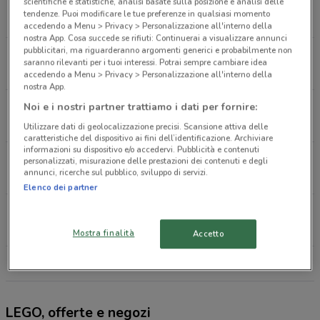
Via Spagna, 10/12 Collegno
scientifiche e statistiche, analisi basate sulla posizione e analisi delle
tendenze. Puoi modificare le tue preferenze in qualsiasi momento
6.6 km
CHIUSO
accedendo a Menu > Privacy > Personalizzazione all'interno della
nostra App. Cosa succede se rifiuti: Continuerai a visualizzare annunci
pubblicitari, ma riguarderanno argomenti generici e probabilmente non
Via Crea, 10 Grugliasco
saranno rilevanti per i tuoi interessi. Potrai sempre cambiare idea
7.3 km
CHIUSO
accedendo a Menu > Privacy > Personalizzazione all'interno della
nostra App.
Via Crea 10/A Grugliasco
Noi e i nostri partner trattiamo i dati per fornire:
7.4 km
CHIUSO
Utilizzare dati di geolocalizzazione precisi. Scansione attiva delle
caratteristiche del dispositivo ai fini dell’identificazione. Archiviare
informazioni su dispositivo e/o accedervi. Pubblicità e contenuti
Via Crea, 10 Grugliasco
personalizzati, misurazione delle prestazioni dei contenuti e degli
annunci, ricerche sul pubblico, sviluppo di servizi.
7.5 km
Elenco dei partner
Via Adamello, 2 Torino
7.7 km
CHIUSO
Mostra finalità
Accetto
Tutti i negozi LEGO
LEGO, offerte e negozi