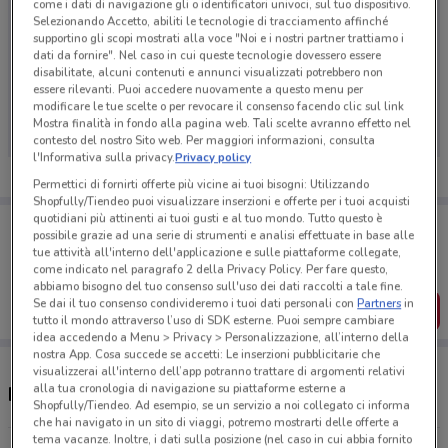
come i dati di navigazione gli o identificatori univoci, sul tuo dispositivo.
Selezionando Accetto, abiliti le tecnologie di tracciamento affinché
supportino gli scopi mostrati alla voce "Noi e i nostri partner trattiamo i
dati da fornire". Nel caso in cui queste tecnologie dovessero essere
disabilitate, alcuni contenuti e annunci visualizzati potrebbero non
Ci dispiace, al momento non abbiamo pubblicato
essere rilevanti. Puoi accedere nuovamente a questo menu per
volantini nella tua zona. Riprova più tardi.
modificare le tue scelte o per revocare il consenso facendo clic sul link
Mostra finalità in fondo alla pagina web. Tali scelte avranno effetto nel
contesto del nostro Sito web. Per maggiori informazioni, consulta
l'Informativa sulla privacy.
Privacy policy
Permettici di fornirti offerte più vicine ai tuoi bisogni: Utilizzando
Shopfully/Tiendeo puoi visualizzare inserzioni e offerte per i tuoi acquisti
quotidiani più attinenti ai tuoi gusti e al tuo mondo. Tutto questo è
Porta DoveConviene sempre con te!
possibile grazie ad una serie di strumenti e analisi effettuate in base alle
Puoi trovare le migliori offerte dei negozi vicino a te,
tue attività all'interno dell'applicazione e sulle piattaforme collegate,
salvarle e creare la tua lista del risparmio, comodamente
come indicato nel paragrafo 2 della Privacy Policy. Per fare questo,
dal tuo cellulare.
abbiamo bisogno del tuo consenso sull'uso dei dati raccolti a tale fine.
Se dai il tuo consenso condivideremo i tuoi dati personali con
Partners
in
SCARICA L’APP
tutto il mondo attraverso l’uso di SDK esterne. Puoi sempre cambiare
idea accedendo a Menu > Privacy > Personalizzazione, all’interno della
nostra App. Cosa succede se accetti: Le inserzioni pubblicitarie che
visualizzerai all'interno dell’app potranno trattare di argomenti relativi
alla tua cronologia di navigazione su piattaforme esterne a
Negozi Wiener Haus nelle vicinanze
Shopfully/Tiendeo. Ad esempio, se un servizio a noi collegato ci informa
che hai navigato in un sito di viaggi, potremo mostrarti delle offerte a
tema vacanze. Inoltre, i dati sulla posizione (nel caso in cui abbia fornito