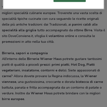
Wiener Haus
è una
trattoria
e
birreria
dove poter gustare le
migliori specialità culinarie europee. Troverete una vasta scelta di
specialità tipiche cucinate con cura seguendo le ricette originali
delle più antiche tradizioni: dai Tradizionali, ai
panini caldi
alle
specialità alla griglia
tutto accompagnato da ottime
Birre
. Visita il
sito DoveConviene.it, sfoglia il
volantino
online e consulta le
promozioni
in atto nella tua città.
Birreria, sapori e compagnia
All'interno delle
Birrerie Wiener Haus
potrete gustare tantissimi
piatti di qualità a
piccoli prezzi
:
primi piatti
,
Hot Dog,
Piatti
vegeteriani
,
insalatone
,
contorni e
dolci
. Siete appassionati di
carne
? Allora dovete provare la Regina indiscussa
,
la
Wiener
viennese
, una gustosissima, croccante e dorata
bistecca di carne
battuta, panata e fritta accompagnata da un contorno di patate o
verdure. Inoltre da
Wiener Hous
potrete brindare con le migliori
birre europee
.