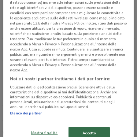
Via Alberto Lionello, 201 Roma
il relativo consenso) insieme alle informazioni sulle prestazioni della
rete e agli identificativi del dispositivo, possono essere raccolte e
8.2 km
CHIUSO
condivisi con terze parti per comprendere e migliorare la connettività e
le esperienze applicative sulle delle reti wireless, come meglio indicato
Via Laurentina, 865 Roma
nel paragrafo 13.b della nostra Privacy Policy. Inoltre, i tuoi dati possono
anche essere utilizzati per la creazione di report, ricerche di mercato,
14.2 km
scientifiche e statistiche, analisi basate sulla posizione e analisi delle
tendenze. Puoi modificare le tue preferenze in qualsiasi momento
accedendo a Menu > Privacy > Personalizzazione all'interno della
Via Collatina Km 12.800 Lunghezza
nostra App. Cosa succede se rifiuti: Continuerai a visualizzare annunci
17.2 km
CHIUSO
pubblicitari, ma riguarderanno argomenti generici e probabilmente non
saranno rilevanti per i tuoi interessi. Potrai sempre cambiare idea
accedendo a Menu > Privacy > Personalizzazione all'interno della
Via Collatina Km 12.800 Lunghezza
nostra App.
17.2 km
CHIUSO
Noi e i nostri partner trattiamo i dati per fornire:
Utilizzare dati di geolocalizzazione precisi. Scansione attiva delle
Piazza Anco Marzio, 10 Ostia Lido
caratteristiche del dispositivo ai fini dell’identificazione. Archiviare
informazioni su dispositivo e/o accedervi. Pubblicità e contenuti
26.8 km
CHIUSO
personalizzati, misurazione delle prestazioni dei contenuti e degli
annunci, ricerche sul pubblico, sviluppo di servizi.
Tutti i negozi Wiener Haus
Elenco dei partner
Wiener Haus, offerte e negozi
Mostra finalità
Accetto