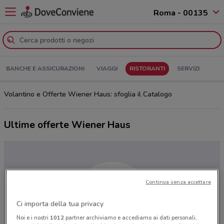
Roma - 00135
BANCHE E ASSICURAZIONI
VIAGGI
RISTORANTI
SERVIZI
Volantino e Offerte Wiener Haus: sfoglia il Catalogo
Ultime offerte Wiener Haus
Continua senza accettare
Ci importa della tua privacy
Noi e i nostri
1012
partner archiviamo e accediamo ai dati personali,