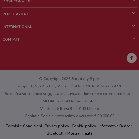
DOVECONVIENE
Cos'è DoveConviene
PER LE AZIENDE
Chi siamo
Cosa facciamo
INTERNATIONAL
News e media
Richieste commerciali e marketing
Brazil
CONTATTI
Lavora con noi
Mexico
Segnalazione punto vendita
France
Segnalazione Volantino
Australia
Hai un malfunzionamento sul web o sull'app?
New Zealand
© Copyright 2026 Shopfully S.p.A.
Shopfully S.p.A. - C.F / P. Iva 03156531208 REA: MI-2029270
Società a socio unico soggetta all’attività di direzione e coordinamento di
MEDIA Central Holding GmbH
Via Giosuè Borsi 9 - 20143 Milano
Capitale Sociale sottoscritto e versato: € 50.000,00
Termini e Condizioni
Privacy policy
Cookie policy
Informativa Beacon
Bluetooth
Mostra finalità