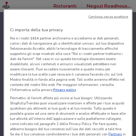
Ristoranti
Negozi Roadhouse Restaurant
Continua senza accettare
Ci importa della tua privacy
Noi e i nostri
1014
partner archiviamo e accediamo ai dati personali,
come i dati di navigazione gli o identificatori univoci, sul tuo dispositivo.
Selezionando Accetto, abiliti le tecnologie di tracciamento affinché
supportino gli scopi mostrati alla voce "Noi e i nostri partner trattiamo i
dati da fornire". Nel caso in cui queste tecnologie dovessero essere
disabilitate, alcuni contenuti e annunci visualizzati potrebbero non
essere rilevanti. Puoi accedere nuovamente a questo menu per
modificare le tue scelte o per revocare il consenso facendo clic sul link
Mostra finalità in fondo alla pagina web. Tali scelte avranno effetto nel
contesto del nostro Sito web. Per maggiori informazioni, consulta
l'Informativa sulla privacy.
Privacy policy
Permettici di fornirti offerte più vicine ai tuoi bisogni: Utilizzando
Shopfully/Tiendeo puoi visualizzare inserzioni e offerte per i tuoi acquisti
quotidiani più attinenti ai tuoi gusti e al tuo mondo. Tutto questo è
possibile grazie ad una serie di strumenti e analisi effettuate in base alle
tue attività all'interno dell'applicazione e sulle piattaforme collegate,
come indicato nel paragrafo 2 della Privacy Policy. Per fare questo,
abbiamo bisogno del tuo consenso sull'uso dei dati raccolti a tale fine.
Se dai il tuo consenso condivideremo i tuoi dati personali con
Partners
in