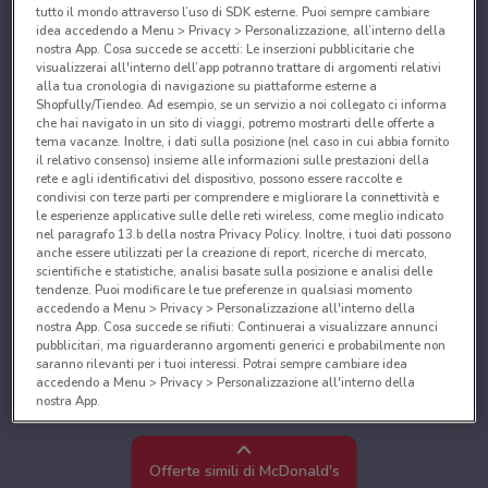
tutto il mondo attraverso l’uso di SDK esterne. Puoi sempre cambiare
idea accedendo a Menu > Privacy > Personalizzazione, all’interno della
nostra App. Cosa succede se accetti: Le inserzioni pubblicitarie che
visualizzerai all'interno dell’app potranno trattare di argomenti relativi
alla tua cronologia di navigazione su piattaforme esterne a
Shopfully/Tiendeo. Ad esempio, se un servizio a noi collegato ci informa
che hai navigato in un sito di viaggi, potremo mostrarti delle offerte a
tema vacanze. Inoltre, i dati sulla posizione (nel caso in cui abbia fornito
il relativo consenso) insieme alle informazioni sulle prestazioni della
rete e agli identificativi del dispositivo, possono essere raccolte e
condivisi con terze parti per comprendere e migliorare la connettività e
le esperienze applicative sulle delle reti wireless, come meglio indicato
nel paragrafo 13.b della nostra Privacy Policy. Inoltre, i tuoi dati possono
anche essere utilizzati per la creazione di report, ricerche di mercato,
scientifiche e statistiche, analisi basate sulla posizione e analisi delle
tendenze. Puoi modificare le tue preferenze in qualsiasi momento
accedendo a Menu > Privacy > Personalizzazione all'interno della
nostra App. Cosa succede se rifiuti: Continuerai a visualizzare annunci
pubblicitari, ma riguarderanno argomenti generici e probabilmente non
saranno rilevanti per i tuoi interessi. Potrai sempre cambiare idea
accedendo a Menu > Privacy > Personalizzazione all'interno della
nostra App.
Noi e i nostri partner trattiamo i dati per fornire:
Utilizzare dati di geolocalizzazione precisi. Scansione attiva delle
Offerte simili di McDonald's
caratteristiche del dispositivo ai fini dell’identificazione. Archiviare