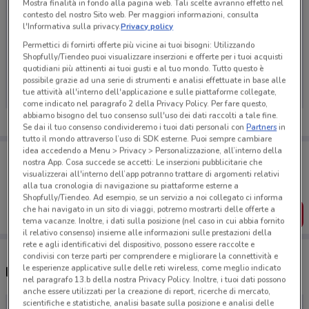
Mostra finalità in fondo alla pagina web. Tali scelte avranno effetto nel
contesto del nostro Sito web. Per maggiori informazioni, consulta
l'Informativa sulla privacy.
Privacy policy
Permettici di fornirti offerte più vicine ai tuoi bisogni: Utilizzando
Ci dispiace, al momento non abbiamo pubblicato
Shopfully/Tiendeo puoi visualizzare inserzioni e offerte per i tuoi acquisti
quotidiani più attinenti ai tuoi gusti e al tuo mondo. Tutto questo è
volantini nella tua zona. Riprova più tardi.
possibile grazie ad una serie di strumenti e analisi effettuate in base alle
tue attività all'interno dell'applicazione e sulle piattaforme collegate,
come indicato nel paragrafo 2 della Privacy Policy. Per fare questo,
abbiamo bisogno del tuo consenso sull'uso dei dati raccolti a tale fine.
Se dai il tuo consenso condivideremo i tuoi dati personali con
Partners
in
tutto il mondo attraverso l’uso di SDK esterne. Puoi sempre cambiare
idea accedendo a Menu > Privacy > Personalizzazione, all’interno della
Porta DoveConviene sempre con te!
nostra App. Cosa succede se accetti: Le inserzioni pubblicitarie che
Puoi trovare le migliori offerte dei negozi vicino a te,
visualizzerai all'interno dell’app potranno trattare di argomenti relativi
salvarle e creare la tua lista del risparmio, comodamente
alla tua cronologia di navigazione su piattaforme esterne a
dal tuo cellulare.
Shopfully/Tiendeo. Ad esempio, se un servizio a noi collegato ci informa
che hai navigato in un sito di viaggi, potremo mostrarti delle offerte a
SCARICA L’APP
tema vacanze. Inoltre, i dati sulla posizione (nel caso in cui abbia fornito
il relativo consenso) insieme alle informazioni sulle prestazioni della
rete e agli identificativi del dispositivo, possono essere raccolte e
condivisi con terze parti per comprendere e migliorare la connettività e
le esperienze applicative sulle delle reti wireless, come meglio indicato
Negozi Utat viaggi a Rho
nel paragrafo 13.b della nostra Privacy Policy. Inoltre, i tuoi dati possono
anche essere utilizzati per la creazione di report, ricerche di mercato,
scientifiche e statistiche, analisi basate sulla posizione e analisi delle