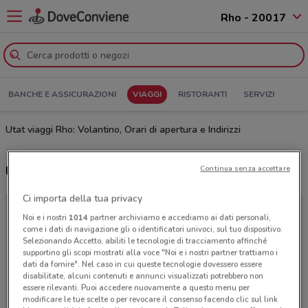
Rho - 20017
BANCHE E ASSICURAZIONI
VIAGGI
RISTORANTI
SERVIZI
Utat viaggi Rho: Volantino, Orari di apertura e Indirizzi
Ultime offerte del volantino Utat viaggi
Continua senza accettare
Ci importa della tua privacy
Noi e i nostri
1014
partner archiviamo e accediamo ai dati personali,
come i dati di navigazione gli o identificatori univoci, sul tuo dispositivo.
Selezionando Accetto, abiliti le tecnologie di tracciamento affinché
supportino gli scopi mostrati alla voce "Noi e i nostri partner trattiamo i
dati da fornire". Nel caso in cui queste tecnologie dovessero essere
disabilitate, alcuni contenuti e annunci visualizzati potrebbero non
essere rilevanti. Puoi accedere nuovamente a questo menu per
modificare le tue scelte o per revocare il consenso facendo clic sul link