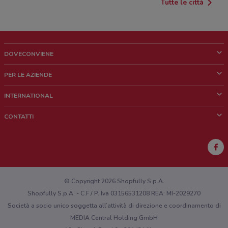
Tutte le città
DOVECONVIENE
Cos'è DoveConviene
PER LE AZIENDE
Chi siamo
Cosa facciamo
INTERNATIONAL
News e media
Richieste commerciali e marketing
Brazil
CONTATTI
Lavora con noi
Mexico
Segnalazione punto vendita
France
Segnalazione Volantino
Australia
Hai un malfunzionamento sul web o sull'app?
New Zealand
© Copyright 2026 Shopfully S.p.A.
Shopfully S.p.A. - C.F / P. Iva 03156531208 REA: MI-2029270
Società a socio unico soggetta all’attività di direzione e coordinamento di
MEDIA Central Holding GmbH