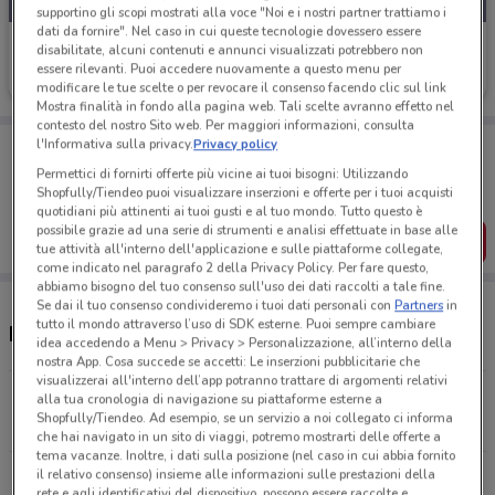
supportino gli scopi mostrati alla voce "Noi e i nostri partner trattiamo i
dati da fornire". Nel caso in cui queste tecnologie dovessero essere
Orsolini
disabilitate, alcuni contenuti e annunci visualizzati potrebbero non
essere rilevanti. Puoi accedere nuovamente a questo menu per
Scade il 31/12
17.3 km
modificare le tue scelte o per revocare il consenso facendo clic sul link
Mostra finalità in fondo alla pagina web. Tali scelte avranno effetto nel
contesto del nostro Sito web. Per maggiori informazioni, consulta
Porta DoveConviene sempre con te!
l'Informativa sulla privacy.
Privacy policy
Puoi trovare le migliori offerte dei negozi vicino a te,
Permettici di fornirti offerte più vicine ai tuoi bisogni: Utilizzando
salvarle e creare la tua lista del risparmio, comodamente
Shopfully/Tiendeo puoi visualizzare inserzioni e offerte per i tuoi acquisti
dal tuo cellulare.
quotidiani più attinenti ai tuoi gusti e al tuo mondo. Tutto questo è
possibile grazie ad una serie di strumenti e analisi effettuate in base alle
SCARICA L’APP
tue attività all'interno dell'applicazione e sulle piattaforme collegate,
come indicato nel paragrafo 2 della Privacy Policy. Per fare questo,
abbiamo bisogno del tuo consenso sull'uso dei dati raccolti a tale fine.
Se dai il tuo consenso condivideremo i tuoi dati personali con
Partners
in
tutto il mondo attraverso l’uso di SDK esterne. Puoi sempre cambiare
Negozi Orsolini a Rho
idea accedendo a Menu > Privacy > Personalizzazione, all’interno della
nostra App. Cosa succede se accetti: Le inserzioni pubblicitarie che
visualizzerai all'interno dell’app potranno trattare di argomenti relativi
Via G. di Vittorio 247 Sesto San Giovanni
alla tua cronologia di navigazione su piattaforme esterne a
Shopfully/Tiendeo. Ad esempio, se un servizio a noi collegato ci informa
17.3 km
che hai navigato in un sito di viaggi, potremo mostrarti delle offerte a
tema vacanze. Inoltre, i dati sulla posizione (nel caso in cui abbia fornito
il relativo consenso) insieme alle informazioni sulle prestazioni della
Tutti i negozi Orsolini
rete e agli identificativi del dispositivo, possono essere raccolte e