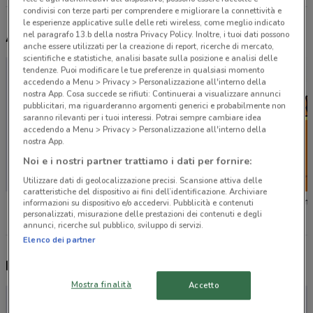
condivisi con terze parti per comprendere e migliorare la connettività e
le esperienze applicative sulle delle reti wireless, come meglio indicato
nel paragrafo 13.b della nostra Privacy Policy. Inoltre, i tuoi dati possono
Altri volantini nelle vicinanze
anche essere utilizzati per la creazione di report, ricerche di mercato,
scientifiche e statistiche, analisi basate sulla posizione e analisi delle
tendenze. Puoi modificare le tue preferenze in qualsiasi momento
accedendo a Menu > Privacy > Personalizzazione all'interno della
nostra App. Cosa succede se rifiuti: Continuerai a visualizzare annunci
pubblicitari, ma riguarderanno argomenti generici e probabilmente non
saranno rilevanti per i tuoi interessi. Potrai sempre cambiare idea
accedendo a Menu > Privacy > Personalizzazione all'interno della
nostra App.
Noi e i nostri partner trattiamo i dati per fornire:
Utilizzare dati di geolocalizzazione precisi. Scansione attiva delle
caratteristiche del dispositivo ai fini dell’identificazione. Archiviare
OBI
Leroy Merlin
Tecnom
informazioni su dispositivo e/o accedervi. Pubblicità e contenuti
personalizzati, misurazione delle prestazioni dei contenuti e degli
annunci, ricerche sul pubblico, sviluppo di servizi.
Elenco dei partner
Nuovi prodotti da provare
Mostra finalità
Accetto