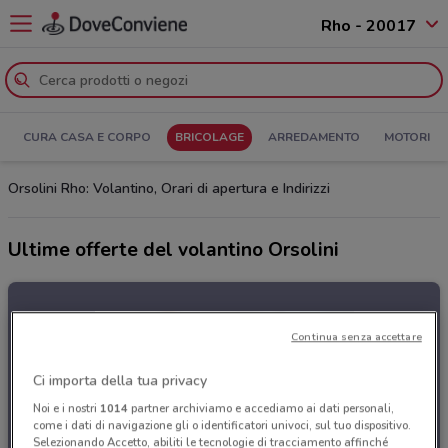
Rho - 20017
CURA CASA E CORPO
BRICOLAGE
ARREDAMENTO
MOTORI
Orsolini Rho: Volantino, Orari di apertura e Indirizzi
Ultime offerte del volantino Orsolini
Continua senza accettare
Ci importa della tua privacy
Noi e i nostri
1014
partner archiviamo e accediamo ai dati personali,
come i dati di navigazione gli o identificatori univoci, sul tuo dispositivo.
Selezionando Accetto, abiliti le tecnologie di tracciamento affinché