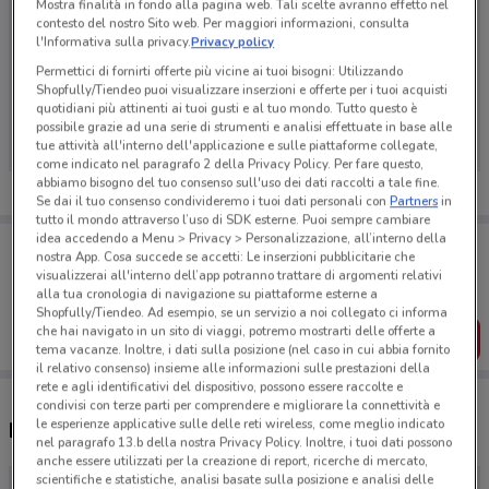
Mostra finalità in fondo alla pagina web. Tali scelte avranno effetto nel
contesto del nostro Sito web. Per maggiori informazioni, consulta
l'Informativa sulla privacy.
Privacy policy
Permettici di fornirti offerte più vicine ai tuoi bisogni: Utilizzando
Ci dispiace, al momento non abbiamo pubblicato
Shopfully/Tiendeo puoi visualizzare inserzioni e offerte per i tuoi acquisti
quotidiani più attinenti ai tuoi gusti e al tuo mondo. Tutto questo è
volantini nella tua zona. Riprova più tardi.
possibile grazie ad una serie di strumenti e analisi effettuate in base alle
tue attività all'interno dell'applicazione e sulle piattaforme collegate,
come indicato nel paragrafo 2 della Privacy Policy. Per fare questo,
abbiamo bisogno del tuo consenso sull'uso dei dati raccolti a tale fine.
Se dai il tuo consenso condivideremo i tuoi dati personali con
Partners
in
tutto il mondo attraverso l’uso di SDK esterne. Puoi sempre cambiare
idea accedendo a Menu > Privacy > Personalizzazione, all’interno della
Porta DoveConviene sempre con te!
nostra App. Cosa succede se accetti: Le inserzioni pubblicitarie che
Puoi trovare le migliori offerte dei negozi vicino a te,
visualizzerai all'interno dell’app potranno trattare di argomenti relativi
salvarle e creare la tua lista del risparmio, comodamente
alla tua cronologia di navigazione su piattaforme esterne a
dal tuo cellulare.
Shopfully/Tiendeo. Ad esempio, se un servizio a noi collegato ci informa
che hai navigato in un sito di viaggi, potremo mostrarti delle offerte a
SCARICA L’APP
tema vacanze. Inoltre, i dati sulla posizione (nel caso in cui abbia fornito
il relativo consenso) insieme alle informazioni sulle prestazioni della
rete e agli identificativi del dispositivo, possono essere raccolte e
condivisi con terze parti per comprendere e migliorare la connettività e
le esperienze applicative sulle delle reti wireless, come meglio indicato
Negozi Going Viaggi a Rho
nel paragrafo 13.b della nostra Privacy Policy. Inoltre, i tuoi dati possono
anche essere utilizzati per la creazione di report, ricerche di mercato,
scientifiche e statistiche, analisi basate sulla posizione e analisi delle