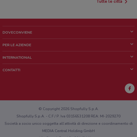
Tutte le città
DOVECONVIENE
Cos'è DoveConviene
PER LE AZIENDE
Chi siamo
Cosa facciamo
INTERNATIONAL
News e media
Richieste commerciali e marketing
Brazil
CONTATTI
Lavora con noi
Mexico
Segnalazione punto vendita
France
Segnalazione Volantino
Australia
Hai un malfunzionamento sul web o sull'app?
New Zealand
© Copyright 2026 Shopfully S.p.A.
Shopfully S.p.A. - C.F / P. Iva 03156531208 REA: MI-2029270
Società a socio unico soggetta all’attività di direzione e coordinamento di
MEDIA Central Holding GmbH