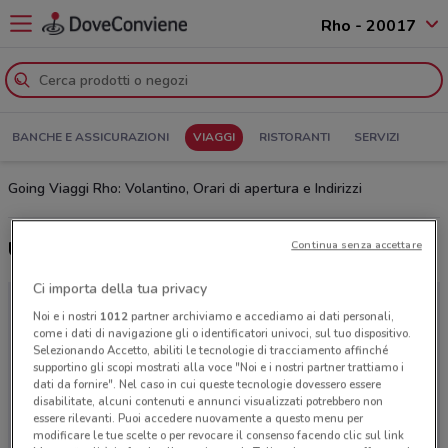
Rho - 20017
BANCHE E ASSICURAZIONI
VIAGGI
RISTORANTI
SERVIZI
Going Viaggi Rho: Volantino, Orari di apertura e Indirizzi
Ultime offerte del volantino Going Viaggi
Continua senza accettare
Ci importa della tua privacy
Noi e i nostri
1012
partner archiviamo e accediamo ai dati personali,
come i dati di navigazione gli o identificatori univoci, sul tuo dispositivo.
Selezionando Accetto, abiliti le tecnologie di tracciamento affinché
supportino gli scopi mostrati alla voce "Noi e i nostri partner trattiamo i
dati da fornire". Nel caso in cui queste tecnologie dovessero essere
disabilitate, alcuni contenuti e annunci visualizzati potrebbero non
essere rilevanti. Puoi accedere nuovamente a questo menu per
modificare le tue scelte o per revocare il consenso facendo clic sul link