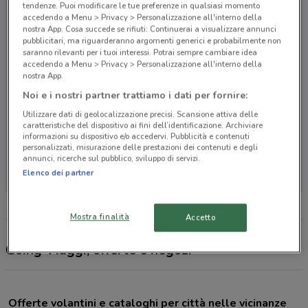
tendenze. Puoi modificare le tue preferenze in qualsiasi momento
accedendo a Menu > Privacy > Personalizzazione all'interno della
nostra App. Cosa succede se rifiuti: Continuerai a visualizzare annunci
pubblicitari, ma riguarderanno argomenti generici e probabilmente non
saranno rilevanti per i tuoi interessi. Potrai sempre cambiare idea
accedendo a Menu > Privacy > Personalizzazione all'interno della
nostra App.
Noi e i nostri partner trattiamo i dati per fornire:
Utilizzare dati di geolocalizzazione precisi. Scansione attiva delle
caratteristiche del dispositivo ai fini dell’identificazione. Archiviare
informazioni su dispositivo e/o accedervi. Pubblicità e contenuti
personalizzati, misurazione delle prestazioni dei contenuti e degli
Non ci sono negozi nelle vicinanze
annunci, ricerche sul pubblico, sviluppo di servizi.
Elenco dei partner
Mostra finalità
Accetto
Going Viaggi, offerte e negozi
Offerte volantini e cataloghi per città nelle vicinanze