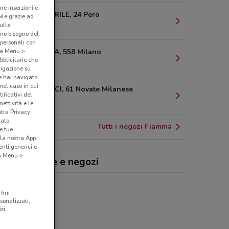
are inserzioni e
VIA XXV APRILE, 24 Pero
bile grazie ad
sulle
4.5 km
amo bisogno del
 personali con
VIA NOVARA, 558 Milano
o a Menu >
bblicitarie che
5.2 km
vigazione su
e hai navigato
(nel caso in cui
VIA GRAMSCI, 61 Novate Milanese
ificativi del
6.9 km
ettività e le
stra Privacy
cato,
Tutti i negozi Fiamma
e tue
la nostra App.
nti generici e
 a Menu >
mma, offerte e negozi
fini
sonalizzati,
zi.