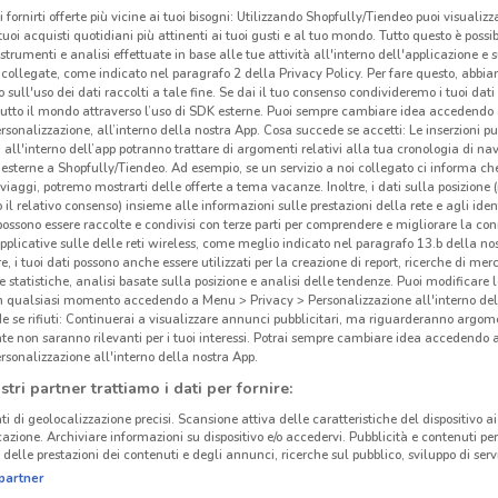
i fornirti offerte più vicine ai tuoi bisogni: Utilizzando Shopfully/Tiendeo puoi visualizz
i tuoi acquisti quotidiani più attinenti ai tuoi gusti e al tuo mondo. Tutto questo è possi
 strumenti e analisi effettuate in base alle tue attività all'interno dell'applicazione e 
collegate, come indicato nel paragrafo 2 della Privacy Policy. Per fare questo, abbi
 sull'uso dei dati raccolti a tale fine. Se dai il tuo consenso condivideremo i tuoi dati
tutto il mondo attraverso l’uso di SDK esterne. Puoi sempre cambiare idea accedend
rsonalizzazione, all’interno della nostra App. Cosa succede se accetti: Le inserzioni pu
i all'interno dell’app potranno trattare di argomenti relativi alla tua cronologia di na
esterne a Shopfully/Tiendeo. Ad esempio, se un servizio a noi collegato ci informa ch
i viaggi, potremo mostrarti delle offerte a tema vacanze. Inoltre, i dati sulla posizione 
o il relativo consenso) insieme alle informazioni sulle prestazioni della rete e agli ident
 possono essere raccolte e condivisi con terze parti per comprendere e migliorare la conn
pplicative sulle delle reti wireless, come meglio indicato nel paragrafo 13.b della no
re, i tuoi dati possono anche essere utilizzati per la creazione di report, ricerche di mer
 e statistiche, analisi basate sulla posizione e analisi delle tendenze. Puoi modificare l
1.4 km
in qualsiasi momento accedendo a Menu > Privacy > Personalizzazione all'interno del
 se rifiuti: Continuerai a visualizzare annunci pubblicitari, ma riguarderanno argome
te non saranno rilevanti per i tuoi interessi. Potrai sempre cambiare idea accedendo
Fia
rsonalizzazione all'interno della nostra App.
stri partner trattiamo i dati per fornire:
ti di geolocalizzazione precisi. Scansione attiva delle caratteristiche del dispositivo ai 
icazione. Archiviare informazioni su dispositivo e/o accedervi. Pubblicità e contenuti per
delle prestazioni dei contenuti e degli annunci, ricerche sul pubblico, sviluppo di servi
partner