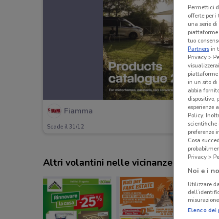
Permettici d
offerte per 
una serie di
piattaforme 
tuo consenso
Partners
in 
Privacy > Pe
visualizzera
piattaforme 
in un sito d
abbia fornit
dispositivo,
esperienze a
Fiamma
Policy. Inolt
scientifiche
Scade il 31/12
preferenze 
Cosa succede
probabilmen
Privacy > Pe
Altri volantini nelle vicinanze
Noi e i no
Utilizzare da
dell’identif
misurazione 
Elenco dei 