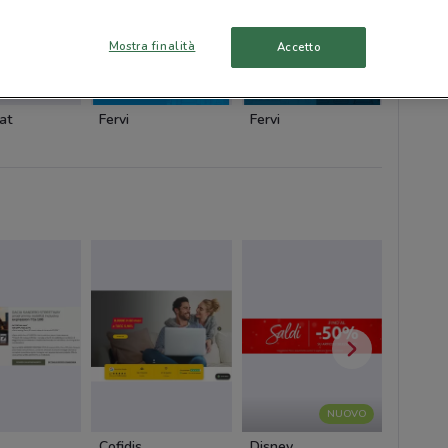
Mostra finalità
Accetto
at
Fervi
Fervi
Fervi
NUOVO
Cofidis
Disney
Cam