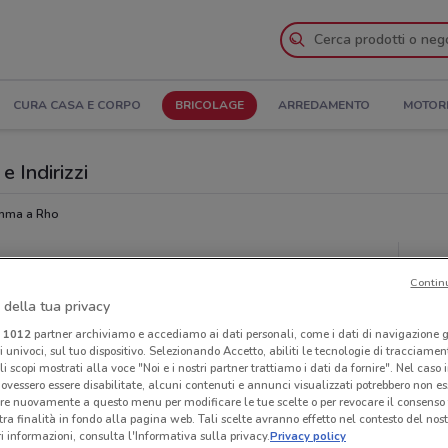
CURA CASA E CORPO
BRICOLAGE
ARREDAMENTO
MOTOR
e Indirizzi
mma a Rho
Neg
Contin
 della tua privacy
i
1012
partner archiviamo e accediamo ai dati personali, come i dati di navigazione g
ri univoci, sul tuo dispositivo. Selezionando Accetto, abiliti le tecnologie di tracciame
li scopi mostrati alla voce "Noi e i nostri partner trattiamo i dati da fornire". Nel caso 
ovessero essere disabilitate, alcuni contenuti e annunci visualizzati potrebbero non ess
re nuovamente a questo menu per modificare le tue scelte o per revocare il consenso
tra finalità in fondo alla pagina web. Tali scelte avranno effetto nel contesto del nost
 informazioni, consulta l'Informativa sulla privacy.
Privacy policy