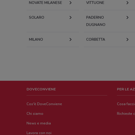
NOVATE MILANESE
VITTUONE
SOLARO
PADERNO
DUGNANO
MILANO
CORBETTA
DOVECONVIENE
PER LE A
Cos'è DoveConviene
Cosa facc
Chi siamo
Richieste 
News e media
Lavora con noi