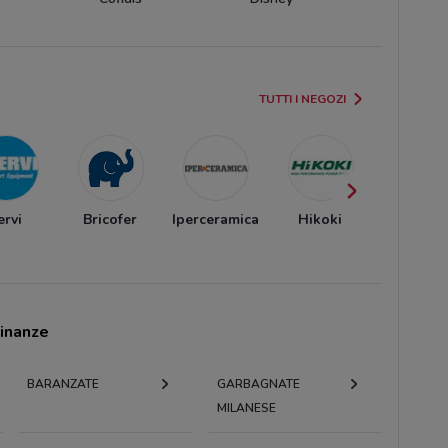
TUTTI I NEGOZI
ervi
Bricofer
Iperceramica
Hikoki
Echo
cinanze
BARANZATE
GARBAGNATE
MILANESE