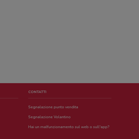
CONTATTI
Segnalazione punto vendita
Segnalazione Volantino
Hai un malfunzionamento sul web o sull'app?