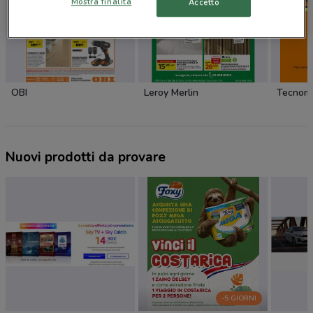
Mostra finalità
Accetto
OBI
Leroy Merlin
Tecnom
Nuovi prodotti da provare
-5 GIORNI