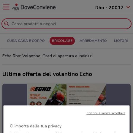
Rho - 20017
CURA CASA E CORPO
BRICOLAGE
ARREDAMENTO
MOTORI
Echo Rho: Volantino, Orari di apertura e Indirizzi
Ultime offerte del volantino Echo
Continua senza accettare
Ci importa della tua privacy