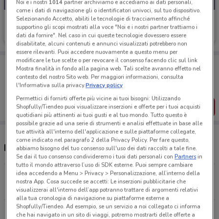
Noi e i nostri
1014
partner archiviamo e accediamo ai dati personali,
come i dati di navigazione gli o identificatori univoci, sul tuo dispositivo.
Selezionando Accetto, abiliti le tecnologie di tracciamento affinché
Echo
supportino gli scopi mostrati alla voce "Noi e i nostri partner trattiamo i
dati da fornire". Nel caso in cui queste tecnologie dovessero essere
Scade il 31/12
10.1 km
disabilitate, alcuni contenuti e annunci visualizzati potrebbero non
essere rilevanti. Puoi accedere nuovamente a questo menu per
modificare le tue scelte o per revocare il consenso facendo clic sul link
Porta DoveConviene sempre con te!
Mostra finalità in fondo alla pagina web. Tali scelte avranno effetto nel
Puoi trovare le migliori offerte dei negozi vicino a te,
contesto del nostro Sito web. Per maggiori informazioni, consulta
salvarle e creare la tua lista del risparmio, comodamente
l'Informativa sulla privacy.
Privacy policy
dal tuo cellulare.
Permettici di fornirti offerte più vicine ai tuoi bisogni: Utilizzando
SCARICA L’APP
Shopfully/Tiendeo puoi visualizzare inserzioni e offerte per i tuoi acquisti
quotidiani più attinenti ai tuoi gusti e al tuo mondo. Tutto questo è
possibile grazie ad una serie di strumenti e analisi effettuate in base alle
tue attività all'interno dell'applicazione e sulle piattaforme collegate,
come indicato nel paragrafo 2 della Privacy Policy. Per fare questo,
Negozi Echo a Rho
abbiamo bisogno del tuo consenso sull'uso dei dati raccolti a tale fine.
Se dai il tuo consenso condivideremo i tuoi dati personali con
Partners
in
tutto il mondo attraverso l’uso di SDK esterne. Puoi sempre cambiare
idea accedendo a Menu > Privacy > Personalizzazione, all’interno della
VIA CARDINAL FERRARI, 4 Cisliano
nostra App. Cosa succede se accetti: Le inserzioni pubblicitarie che
10.1 km
visualizzerai all'interno dell’app potranno trattare di argomenti relativi
alla tua cronologia di navigazione su piattaforme esterne a
Shopfully/Tiendeo. Ad esempio, se un servizio a noi collegato ci informa
Via Verri, 13 Trezzano Sul Naviglio
che hai navigato in un sito di viaggi, potremo mostrarti delle offerte a