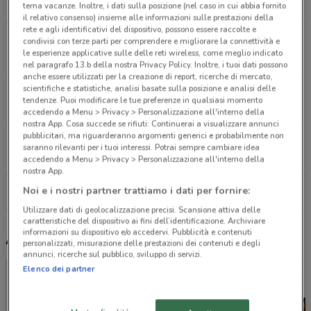
11.3 km
tema vacanze. Inoltre, i dati sulla posizione (nel caso in cui abbia fornito
il relativo consenso) insieme alle informazioni sulle prestazioni della
rete e agli identificativi del dispositivo, possono essere raccolte e
Via Giotto, 5 Saronno
condivisi con terze parti per comprendere e migliorare la connettività e
le esperienze applicative sulle delle reti wireless, come meglio indicato
11.7 km
nel paragrafo 13.b della nostra Privacy Policy. Inoltre, i tuoi dati possono
anche essere utilizzati per la creazione di report, ricerche di mercato,
scientifiche e statistiche, analisi basate sulla posizione e analisi delle
VIA GIOTTO 5 Saronno
tendenze. Puoi modificare le tue preferenze in qualsiasi momento
11.7 km
accedendo a Menu > Privacy > Personalizzazione all'interno della
nostra App. Cosa succede se rifiuti: Continuerai a visualizzare annunci
pubblicitari, ma riguarderanno argomenti generici e probabilmente non
Via Cesare Battisti, 19 Inveruno
saranno rilevanti per i tuoi interessi. Potrai sempre cambiare idea
15.1 km
accedendo a Menu > Privacy > Personalizzazione all'interno della
nostra App.
Noi e i nostri partner trattiamo i dati per fornire:
Tutti i negozi Echo
Utilizzare dati di geolocalizzazione precisi. Scansione attiva delle
caratteristiche del dispositivo ai fini dell’identificazione. Archiviare
informazioni su dispositivo e/o accedervi. Pubblicità e contenuti
Altri volantini nelle vicinanze
personalizzati, misurazione delle prestazioni dei contenuti e degli
annunci, ricerche sul pubblico, sviluppo di servizi.
Elenco dei partner