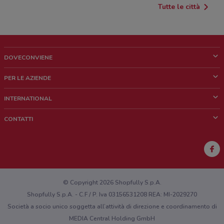
Tutte le città
DOVECONVIENE
Cos'è DoveConviene
PER LE AZIENDE
Chi siamo
Cosa facciamo
INTERNATIONAL
News e media
Richieste commerciali e marketing
Brazil
CONTATTI
Lavora con noi
Mexico
Segnalazione punto vendita
France
Segnalazione Volantino
Australia
Hai un malfunzionamento sul web o sull'app?
New Zealand
© Copyright 2026 Shopfully S.p.A.
Shopfully S.p.A. - C.F / P. Iva 03156531208 REA: MI-2029270
Società a socio unico soggetta all’attività di direzione e coordinamento di
MEDIA Central Holding GmbH