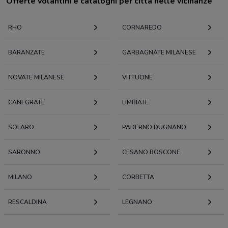
Offerte volantini e cataloghi per città nelle vicinanze
RHO
CORNAREDO
BARANZATE
GARBAGNATE MILANESE
NOVATE MILANESE
VITTUONE
CANEGRATE
LIMBIATE
SOLARO
PADERNO DUGNANO
SARONNO
CESANO BOSCONE
MILANO
CORBETTA
RESCALDINA
LEGNANO