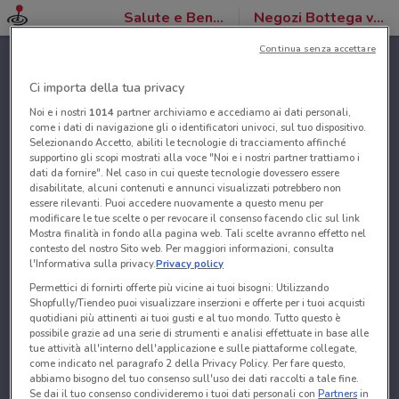
Salute e Benessere
Negozi Bottega verde
Continua senza accettare
Ci importa della tua privacy
Noi e i nostri
1014
partner archiviamo e accediamo ai dati personali,
come i dati di navigazione gli o identificatori univoci, sul tuo dispositivo.
Selezionando Accetto, abiliti le tecnologie di tracciamento affinché
supportino gli scopi mostrati alla voce "Noi e i nostri partner trattiamo i
dati da fornire". Nel caso in cui queste tecnologie dovessero essere
disabilitate, alcuni contenuti e annunci visualizzati potrebbero non
essere rilevanti. Puoi accedere nuovamente a questo menu per
modificare le tue scelte o per revocare il consenso facendo clic sul link
Mostra finalità in fondo alla pagina web. Tali scelte avranno effetto nel
contesto del nostro Sito web. Per maggiori informazioni, consulta
l'Informativa sulla privacy.
Privacy policy
Permettici di fornirti offerte più vicine ai tuoi bisogni: Utilizzando
Shopfully/Tiendeo puoi visualizzare inserzioni e offerte per i tuoi acquisti
quotidiani più attinenti ai tuoi gusti e al tuo mondo. Tutto questo è
possibile grazie ad una serie di strumenti e analisi effettuate in base alle
tue attività all'interno dell'applicazione e sulle piattaforme collegate,
come indicato nel paragrafo 2 della Privacy Policy. Per fare questo,
abbiamo bisogno del tuo consenso sull'uso dei dati raccolti a tale fine.
Se dai il tuo consenso condivideremo i tuoi dati personali con
Partners
in