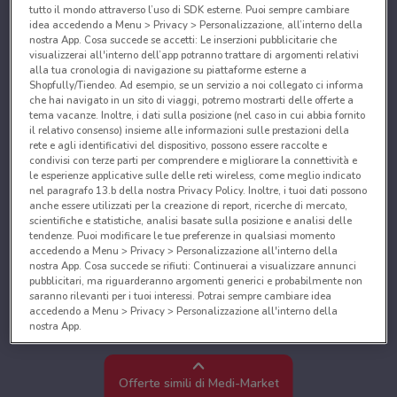
tutto il mondo attraverso l’uso di SDK esterne. Puoi sempre cambiare
idea accedendo a Menu > Privacy > Personalizzazione, all’interno della
nostra App. Cosa succede se accetti: Le inserzioni pubblicitarie che
visualizzerai all'interno dell’app potranno trattare di argomenti relativi
alla tua cronologia di navigazione su piattaforme esterne a
Shopfully/Tiendeo. Ad esempio, se un servizio a noi collegato ci informa
che hai navigato in un sito di viaggi, potremo mostrarti delle offerte a
tema vacanze. Inoltre, i dati sulla posizione (nel caso in cui abbia fornito
il relativo consenso) insieme alle informazioni sulle prestazioni della
rete e agli identificativi del dispositivo, possono essere raccolte e
condivisi con terze parti per comprendere e migliorare la connettività e
le esperienze applicative sulle delle reti wireless, come meglio indicato
nel paragrafo 13.b della nostra Privacy Policy. Inoltre, i tuoi dati possono
anche essere utilizzati per la creazione di report, ricerche di mercato,
scientifiche e statistiche, analisi basate sulla posizione e analisi delle
tendenze. Puoi modificare le tue preferenze in qualsiasi momento
accedendo a Menu > Privacy > Personalizzazione all'interno della
nostra App. Cosa succede se rifiuti: Continuerai a visualizzare annunci
pubblicitari, ma riguarderanno argomenti generici e probabilmente non
saranno rilevanti per i tuoi interessi. Potrai sempre cambiare idea
accedendo a Menu > Privacy > Personalizzazione all'interno della
nostra App.
Noi e i nostri partner trattiamo i dati per fornire:
Utilizzare dati di geolocalizzazione precisi. Scansione attiva delle
Offerte simili di Medi-Market
caratteristiche del dispositivo ai fini dell’identificazione. Archiviare