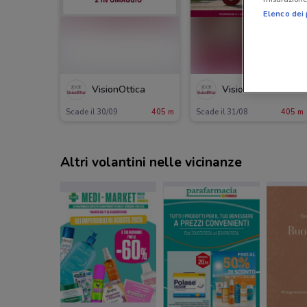
Elenco dei 
VisionOttica
VisionOttica
Scade il 30/09
405 m
Scade il 31/08
405 m
Altri volantini nelle vicinanze