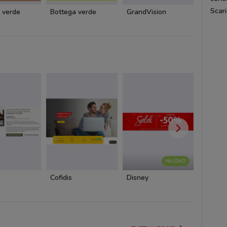
Scari
 verde
Bottega verde
GrandVision
Amplif
NUOVO
Cofidis
Disney
Cam