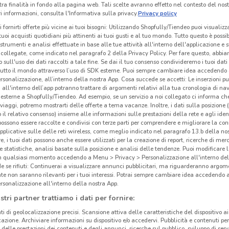
tra finalità in fondo alla pagina web. Tali scelte avranno effetto nel contesto del nost
 informazioni, consulta l'Informativa sulla privacy.
Privacy policy
i fornirti offerte più vicine ai tuoi bisogni: Utilizzando Shopfully/Tiendeo puoi visualizz
i tuoi acquisti quotidiani più attinenti ai tuoi gusti e al tuo mondo. Tutto questo è possi
 strumenti e analisi effettuate in base alle tue attività all'interno dell'applicazione e 
collegate, come indicato nel paragrafo 2 della Privacy Policy. Per fare questo, abbi
 sull'uso dei dati raccolti a tale fine. Se dai il tuo consenso condivideremo i tuoi dati
tutto il mondo attraverso l’uso di SDK esterne. Puoi sempre cambiare idea accedend
rsonalizzazione, all’interno della nostra App. Cosa succede se accetti: Le inserzioni pu
i all'interno dell’app potranno trattare di argomenti relativi alla tua cronologia di na
esterne a Shopfully/Tiendeo. Ad esempio, se un servizio a noi collegato ci informa ch
i viaggi, potremo mostrarti delle offerte a tema vacanze. Inoltre, i dati sulla posizione 
o il relativo consenso) insieme alle informazioni sulle prestazioni della rete e agli ident
 possono essere raccolte e condivisi con terze parti per comprendere e migliorare la conn
pplicative sulle delle reti wireless, come meglio indicato nel paragrafo 13.b della no
405 m
re, i tuoi dati possono anche essere utilizzati per la creazione di report, ricerche di mer
 e statistiche, analisi basate sulla posizione e analisi delle tendenze. Puoi modificare l
in qualsiasi momento accedendo a Menu > Privacy > Personalizzazione all'interno del
Vis
 se rifiuti: Continuerai a visualizzare annunci pubblicitari, ma riguarderanno argome
te non saranno rilevanti per i tuoi interessi. Potrai sempre cambiare idea accedendo
rsonalizzazione all'interno della nostra App.
Visi
stri partner trattiamo i dati per fornire:
nella
decin
ti di geolocalizzazione precisi. Scansione attiva delle caratteristiche del dispositivo ai 
icazione. Archiviare informazioni su dispositivo e/o accedervi. Pubblicità e contenuti per
monta
delle prestazioni dei contenuti e degli annunci, ricerche sul pubblico, sviluppo di servi