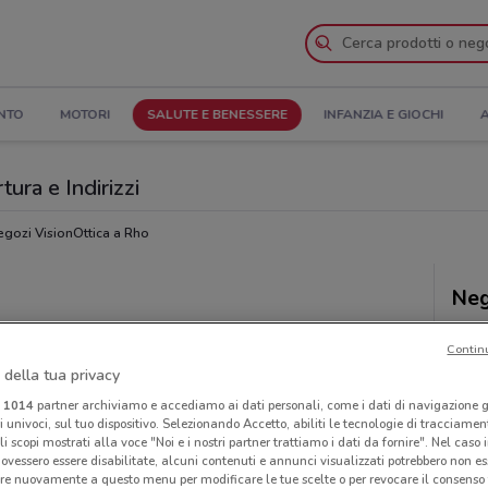
NTO
MOTORI
SALUTE E BENESSERE
INFANZIA E GIOCHI
A
tura e Indirizzi
gozi VisionOttica a Rho
Neg
Contin
 della tua privacy
i
1014
partner archiviamo e accediamo ai dati personali, come i dati di navigazione g
ri univoci, sul tuo dispositivo. Selezionando Accetto, abiliti le tecnologie di tracciame
li scopi mostrati alla voce "Noi e i nostri partner trattiamo i dati da fornire". Nel caso 
ovessero essere disabilitate, alcuni contenuti e annunci visualizzati potrebbero non ess
re nuovamente a questo menu per modificare le tue scelte o per revocare il consenso