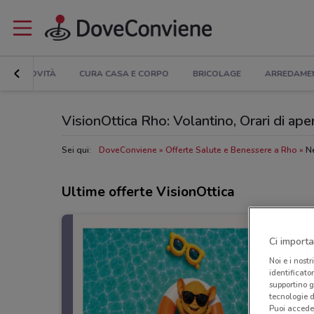
NOVITÀ
CURA CASA E CORPO
BRICOLAGE
ARREDAME
VisionOttica Rho: Volantino, Orari di aper
Sei qui:
DoveConviene
Offerte Salute e Benessere a Rho
Ne
Ultime offerte VisionOttica
Ci importa
Noi e i nostr
identificato
supportino g
tecnologie d
Puoi accede