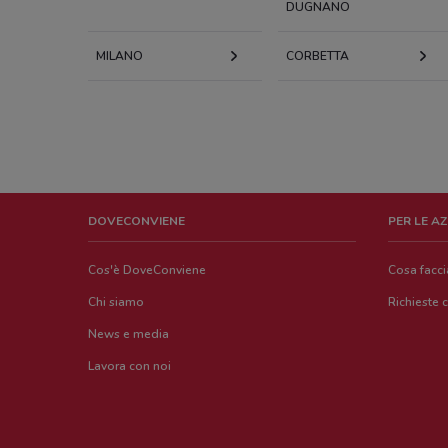
DUGNANO
MILANO
CORBETTA
DOVECONVIENE
PER LE A
Cos'è DoveConviene
Cosa facc
Chi siamo
Richieste 
News e media
Lavora con noi