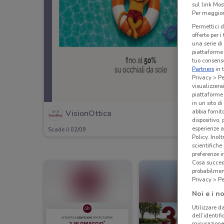
sul link Mos
Per maggiori
Permettici d
offerte per 
una serie di
piattaforme 
tuo consenso
Partners
in 
Privacy > Pe
visualizzera
piattaforme 
in un sito d
abbia fornit
VisionOttica
dispositivo,
esperienze a
Scade il 02/09
Policy. Inolt
scientifiche
preferenze 
Cosa succede
probabilmen
Privacy > Pe
Noi e i no
Utilizzare da
dell’identif
misurazione 