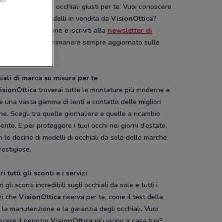
 confezionare gli occhiali giusti per te. Vuoi conoscere
 le marche e i modelli in vendita da
VisionOttica
?
ia il catalogo online e iscriviti alla
newsletter di
Conviene.it
per rimanere sempre aggiornato sulle
à.
iali di marca su misura per te
isionOttica
troverai tutte le montature più moderne e
 una vasta gamma di lenti a contatto delle migliori
e. Scegli tra quelle giornaliere e quelle a ricambio
ente. E per proteggere i tuoi occhi nei giorni d’estate,
i le decine di modelli di occhiali da sole delle marche
restigiose.
i tutti gli sconti e i servizi
i gli sconti incredibili sugli occhiali da sole e tutti i
zi che
VisionOttica
riserva per te, come il test della
, la manutenzione e la garanzia degli occhiali. Vuoi
scere il negozio
VisionOttica
più vicino a casa tua?