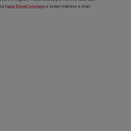
ca l’
app DoveConviene
e scopri indirizzo e orari.
on
Spaccio Occhiali Vision
+ Medical Parafarmacia
BENU 
Cam
Pali
Illy