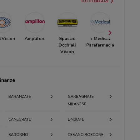
TUTTI I NEGOZI
dVision
Amplifon
Spaccio
+ Medical
BENU
Occhiali
Parafarmacia
Farmaci
Vision
cinanze
BARANZATE
GARBAGNATE
MILANESE
CANEGRATE
LIMBIATE
SARONNO
CESANO BOSCONE