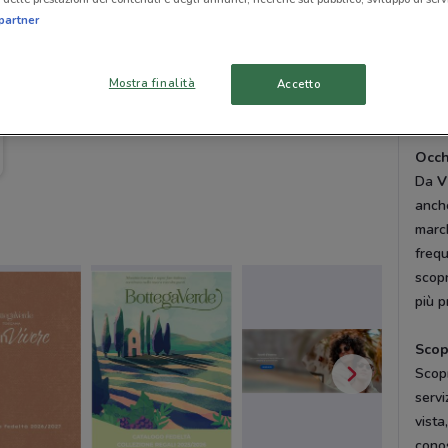
saprà
partner
tutte
Sfogl
Mostra finalità
Accetto
Dove
novit
Occh
Da
V
anche
march
frequ
scopr
più p
Scopr
Scopr
servi
vista
cono