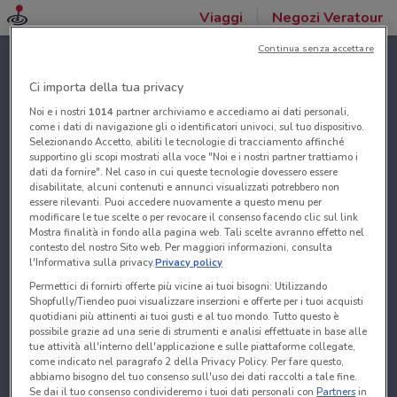
Viaggi
Negozi Veratour
Continua senza accettare
Ci importa della tua privacy
Noi e i nostri
1014
partner archiviamo e accediamo ai dati personali,
come i dati di navigazione gli o identificatori univoci, sul tuo dispositivo.
Selezionando Accetto, abiliti le tecnologie di tracciamento affinché
supportino gli scopi mostrati alla voce "Noi e i nostri partner trattiamo i
dati da fornire". Nel caso in cui queste tecnologie dovessero essere
disabilitate, alcuni contenuti e annunci visualizzati potrebbero non
essere rilevanti. Puoi accedere nuovamente a questo menu per
modificare le tue scelte o per revocare il consenso facendo clic sul link
Mostra finalità in fondo alla pagina web. Tali scelte avranno effetto nel
contesto del nostro Sito web. Per maggiori informazioni, consulta
l'Informativa sulla privacy.
Privacy policy
Permettici di fornirti offerte più vicine ai tuoi bisogni: Utilizzando
Shopfully/Tiendeo puoi visualizzare inserzioni e offerte per i tuoi acquisti
quotidiani più attinenti ai tuoi gusti e al tuo mondo. Tutto questo è
possibile grazie ad una serie di strumenti e analisi effettuate in base alle
tue attività all'interno dell'applicazione e sulle piattaforme collegate,
come indicato nel paragrafo 2 della Privacy Policy. Per fare questo,
abbiamo bisogno del tuo consenso sull'uso dei dati raccolti a tale fine.
Se dai il tuo consenso condivideremo i tuoi dati personali con
Partners
in