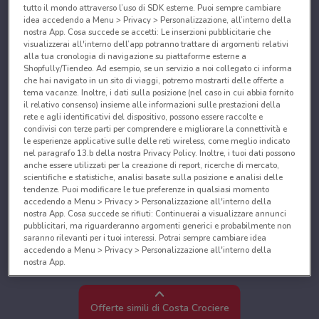
tutto il mondo attraverso l’uso di SDK esterne. Puoi sempre cambiare
idea accedendo a Menu > Privacy > Personalizzazione, all’interno della
nostra App. Cosa succede se accetti: Le inserzioni pubblicitarie che
visualizzerai all'interno dell’app potranno trattare di argomenti relativi
alla tua cronologia di navigazione su piattaforme esterne a
Shopfully/Tiendeo. Ad esempio, se un servizio a noi collegato ci informa
che hai navigato in un sito di viaggi, potremo mostrarti delle offerte a
tema vacanze. Inoltre, i dati sulla posizione (nel caso in cui abbia fornito
il relativo consenso) insieme alle informazioni sulle prestazioni della
rete e agli identificativi del dispositivo, possono essere raccolte e
condivisi con terze parti per comprendere e migliorare la connettività e
le esperienze applicative sulle delle reti wireless, come meglio indicato
nel paragrafo 13.b della nostra Privacy Policy. Inoltre, i tuoi dati possono
anche essere utilizzati per la creazione di report, ricerche di mercato,
scientifiche e statistiche, analisi basate sulla posizione e analisi delle
tendenze. Puoi modificare le tue preferenze in qualsiasi momento
accedendo a Menu > Privacy > Personalizzazione all'interno della
nostra App. Cosa succede se rifiuti: Continuerai a visualizzare annunci
pubblicitari, ma riguarderanno argomenti generici e probabilmente non
saranno rilevanti per i tuoi interessi. Potrai sempre cambiare idea
accedendo a Menu > Privacy > Personalizzazione all'interno della
nostra App.
Noi e i nostri partner trattiamo i dati per fornire:
Utilizzare dati di geolocalizzazione precisi. Scansione attiva delle
Offerte simili di Costa Crociere
caratteristiche del dispositivo ai fini dell’identificazione. Archiviare