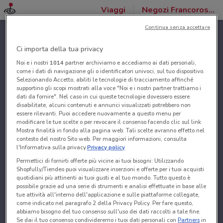
Viaggi
Negozi Francorosso
Continua senza accettare
Ci importa della tua privacy
Noi e i nostri
1014
partner archiviamo e accediamo ai dati personali,
come i dati di navigazione gli o identificatori univoci, sul tuo dispositivo.
Selezionando Accetto, abiliti le tecnologie di tracciamento affinché
supportino gli scopi mostrati alla voce "Noi e i nostri partner trattiamo i
dati da fornire". Nel caso in cui queste tecnologie dovessero essere
disabilitate, alcuni contenuti e annunci visualizzati potrebbero non
essere rilevanti. Puoi accedere nuovamente a questo menu per
modificare le tue scelte o per revocare il consenso facendo clic sul link
Mostra finalità in fondo alla pagina web. Tali scelte avranno effetto nel
contesto del nostro Sito web. Per maggiori informazioni, consulta
l'Informativa sulla privacy.
Privacy policy
Permettici di fornirti offerte più vicine ai tuoi bisogni: Utilizzando
Shopfully/Tiendeo puoi visualizzare inserzioni e offerte per i tuoi acquisti
quotidiani più attinenti ai tuoi gusti e al tuo mondo. Tutto questo è
possibile grazie ad una serie di strumenti e analisi effettuate in base alle
tue attività all'interno dell'applicazione e sulle piattaforme collegate,
come indicato nel paragrafo 2 della Privacy Policy. Per fare questo,
abbiamo bisogno del tuo consenso sull'uso dei dati raccolti a tale fine.
Se dai il tuo consenso condivideremo i tuoi dati personali con
Partners
in