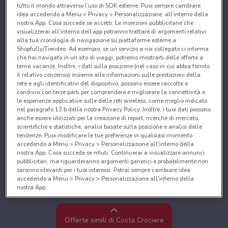
tutto il mondo attraverso l’uso di SDK esterne. Puoi sempre cambiare
idea accedendo a Menu > Privacy > Personalizzazione, all’interno della
nostra App. Cosa succede se accetti: Le inserzioni pubblicitarie che
visualizzerai all'interno dell’app potranno trattare di argomenti relativi
alla tua cronologia di navigazione su piattaforme esterne a
Shopfully/Tiendeo. Ad esempio, se un servizio a noi collegato ci informa
che hai navigato in un sito di viaggi, potremo mostrarti delle offerte a
tema vacanze. Inoltre, i dati sulla posizione (nel caso in cui abbia fornito
il relativo consenso) insieme alle informazioni sulle prestazioni della
rete e agli identificativi del dispositivo, possono essere raccolte e
condivisi con terze parti per comprendere e migliorare la connettività e
le esperienze applicative sulle delle reti wireless, come meglio indicato
nel paragrafo 13.b della nostra Privacy Policy. Inoltre, i tuoi dati possono
anche essere utilizzati per la creazione di report, ricerche di mercato,
scientifiche e statistiche, analisi basate sulla posizione e analisi delle
tendenze. Puoi modificare le tue preferenze in qualsiasi momento
accedendo a Menu > Privacy > Personalizzazione all'interno della
nostra App. Cosa succede se rifiuti: Continuerai a visualizzare annunci
pubblicitari, ma riguarderanno argomenti generici e probabilmente non
saranno rilevanti per i tuoi interessi. Potrai sempre cambiare idea
accedendo a Menu > Privacy > Personalizzazione all'interno della
nostra App.
Noi e i nostri partner trattiamo i dati per fornire:
Utilizzare dati di geolocalizzazione precisi. Scansione attiva delle
Offerte simili di Costa Crociere
caratteristiche del dispositivo ai fini dell’identificazione. Archiviare