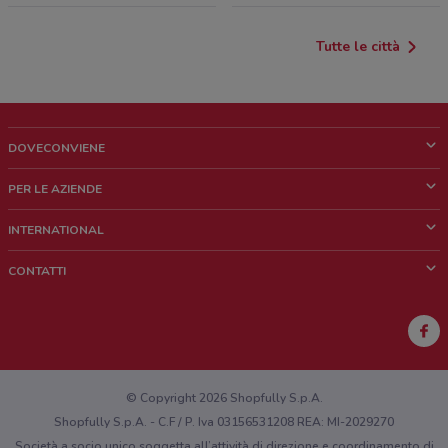
Tutte le città
DOVECONVIENE
Cos'è DoveConviene
PER LE AZIENDE
Chi siamo
Cosa facciamo
INTERNATIONAL
News e media
Richieste commerciali e marketing
Brazil
CONTATTI
Lavora con noi
Mexico
Segnalazione punto vendita
France
Segnalazione Volantino
Australia
Hai un malfunzionamento sul web o sull'app?
New Zealand
© Copyright 2026 Shopfully S.p.A.
Shopfully S.p.A. - C.F / P. Iva 03156531208 REA: MI-2029270
Società a socio unico soggetta all’attività di direzione e coordinamento di