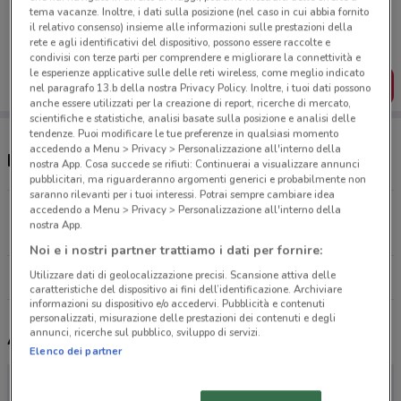
Porta DoveConviene sempre con te!
tema vacanze. Inoltre, i dati sulla posizione (nel caso in cui abbia fornito
Puoi trovare le migliori offerte dei negozi vicino a te,
il relativo consenso) insieme alle informazioni sulle prestazioni della
salvarle e creare la tua lista del risparmio, comodamente
rete e agli identificativi del dispositivo, possono essere raccolte e
dal tuo cellulare.
condivisi con terze parti per comprendere e migliorare la connettività e
le esperienze applicative sulle delle reti wireless, come meglio indicato
SCARICA L’APP
nel paragrafo 13.b della nostra Privacy Policy. Inoltre, i tuoi dati possono
anche essere utilizzati per la creazione di report, ricerche di mercato,
scientifiche e statistiche, analisi basate sulla posizione e analisi delle
tendenze. Puoi modificare le tue preferenze in qualsiasi momento
accedendo a Menu > Privacy > Personalizzazione all'interno della
Negozi Veneta Cucine a Ragusa
nostra App. Cosa succede se rifiuti: Continuerai a visualizzare annunci
pubblicitari, ma riguarderanno argomenti generici e probabilmente non
saranno rilevanti per i tuoi interessi. Potrai sempre cambiare idea
accedendo a Menu > Privacy > Personalizzazione all'interno della
VIA CARDUCCI, 164 Ragusa
nostra App.
17.3 km
Noi e i nostri partner trattiamo i dati per fornire:
Utilizzare dati di geolocalizzazione precisi. Scansione attiva delle
Tutti i negozi Veneta Cucine
caratteristiche del dispositivo ai fini dell’identificazione. Archiviare
informazioni su dispositivo e/o accedervi. Pubblicità e contenuti
personalizzati, misurazione delle prestazioni dei contenuti e degli
annunci, ricerche sul pubblico, sviluppo di servizi.
Altri volantini nelle vicinanze
Elenco dei partner