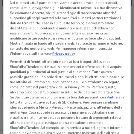
Noi e i nostri
1012
partner archiviamo e accediamo ai dati personali,
come i dati di navigazione gli o identificatori univoci, sul tuo dispositivo.
Veneta Cucine
Selezionando Accetto, abiliti le tecnologie di tracciamento affinché
supportino gli scopi mostrati alla voce "Noi e i nostri partner trattiamo i
Scade il 31/12
17.3 km
dati da fornire". Nel caso in cui queste tecnologie dovessero essere
disabilitate, alcuni contenuti e annunci visualizzati potrebbero non
essere rilevanti. Puoi accedere nuovamente a questo menu per
modificare le tue scelte o per revocare il consenso facendo clic sul link
Mostra finalità in fondo alla pagina web. Tali scelte avranno effetto nel
contesto del nostro Sito web. Per maggiori informazioni, consulta
l'Informativa sulla privacy.
Privacy policy
Permettici di fornirti offerte più vicine ai tuoi bisogni: Utilizzando
Shopfully/Tiendeo puoi visualizzare inserzioni e offerte per i tuoi acquisti
quotidiani più attinenti ai tuoi gusti e al tuo mondo. Tutto questo è
possibile grazie ad una serie di strumenti e analisi effettuate in base alle
tue attività all'interno dell'applicazione e sulle piattaforme collegate,
come indicato nel paragrafo 2 della Privacy Policy. Per fare questo,
abbiamo bisogno del tuo consenso sull'uso dei dati raccolti a tale fine.
Se dai il tuo consenso condivideremo i tuoi dati personali con
Partners
in
tutto il mondo attraverso l’uso di SDK esterne. Puoi sempre cambiare
Veneta Cucine
idea accedendo a Menu > Privacy > Personalizzazione, all’interno della
nostra App. Cosa succede se accetti: Le inserzioni pubblicitarie che
Scade il 31/12
17.3 km
visualizzerai all'interno dell’app potranno trattare di argomenti relativi
alla tua cronologia di navigazione su piattaforme esterne a
Shopfully/Tiendeo. Ad esempio, se un servizio a noi collegato ci informa
che hai navigato in un sito di viaggi, potremo mostrarti delle offerte a