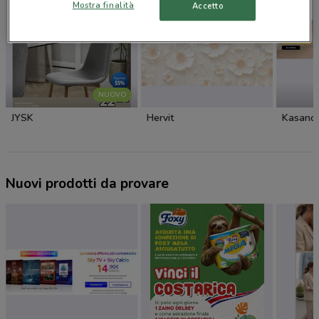
Mostra finalità
Accetto
NUOVO
JYSK
Hervit
Kasano
Nuovi prodotti da provare