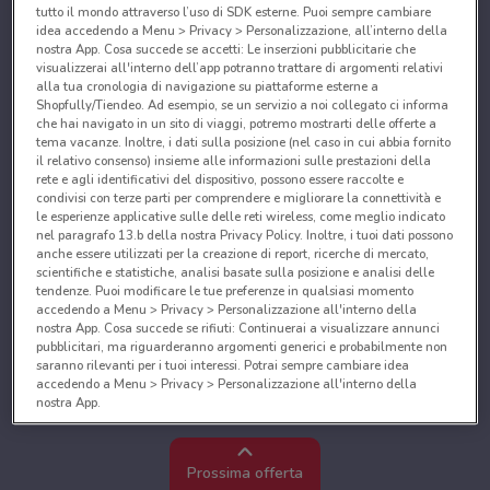
tutto il mondo attraverso l’uso di SDK esterne. Puoi sempre cambiare
idea accedendo a Menu > Privacy > Personalizzazione, all’interno della
nostra App. Cosa succede se accetti: Le inserzioni pubblicitarie che
visualizzerai all'interno dell’app potranno trattare di argomenti relativi
alla tua cronologia di navigazione su piattaforme esterne a
Shopfully/Tiendeo. Ad esempio, se un servizio a noi collegato ci informa
che hai navigato in un sito di viaggi, potremo mostrarti delle offerte a
tema vacanze. Inoltre, i dati sulla posizione (nel caso in cui abbia fornito
il relativo consenso) insieme alle informazioni sulle prestazioni della
rete e agli identificativi del dispositivo, possono essere raccolte e
condivisi con terze parti per comprendere e migliorare la connettività e
le esperienze applicative sulle delle reti wireless, come meglio indicato
nel paragrafo 13.b della nostra Privacy Policy. Inoltre, i tuoi dati possono
anche essere utilizzati per la creazione di report, ricerche di mercato,
scientifiche e statistiche, analisi basate sulla posizione e analisi delle
tendenze. Puoi modificare le tue preferenze in qualsiasi momento
accedendo a Menu > Privacy > Personalizzazione all'interno della
nostra App. Cosa succede se rifiuti: Continuerai a visualizzare annunci
pubblicitari, ma riguarderanno argomenti generici e probabilmente non
saranno rilevanti per i tuoi interessi. Potrai sempre cambiare idea
accedendo a Menu > Privacy > Personalizzazione all'interno della
nostra App.
Noi e i nostri partner trattiamo i dati per fornire:
Utilizzare dati di geolocalizzazione precisi. Scansione attiva delle
Prossima offerta
caratteristiche del dispositivo ai fini dell’identificazione. Archiviare