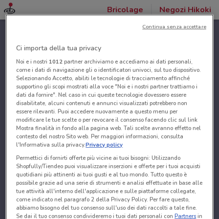
Bricolage
Negozi Hikoki
Continua senza accettare
Ci importa della tua privacy
Noi e i nostri
1012
partner archiviamo e accediamo ai dati personali,
come i dati di navigazione gli o identificatori univoci, sul tuo dispositivo.
Selezionando Accetto, abiliti le tecnologie di tracciamento affinché
supportino gli scopi mostrati alla voce "Noi e i nostri partner trattiamo i
dati da fornire". Nel caso in cui queste tecnologie dovessero essere
disabilitate, alcuni contenuti e annunci visualizzati potrebbero non
essere rilevanti. Puoi accedere nuovamente a questo menu per
modificare le tue scelte o per revocare il consenso facendo clic sul link
Mostra finalità in fondo alla pagina web. Tali scelte avranno effetto nel
contesto del nostro Sito web. Per maggiori informazioni, consulta
l'Informativa sulla privacy.
Privacy policy
Permettici di fornirti offerte più vicine ai tuoi bisogni: Utilizzando
Shopfully/Tiendeo puoi visualizzare inserzioni e offerte per i tuoi acquisti
quotidiani più attinenti ai tuoi gusti e al tuo mondo. Tutto questo è
possibile grazie ad una serie di strumenti e analisi effettuate in base alle
tue attività all'interno dell'applicazione e sulle piattaforme collegate,
come indicato nel paragrafo 2 della Privacy Policy. Per fare questo,
abbiamo bisogno del tuo consenso sull'uso dei dati raccolti a tale fine.
Se dai il tuo consenso condivideremo i tuoi dati personali con
Partners
in