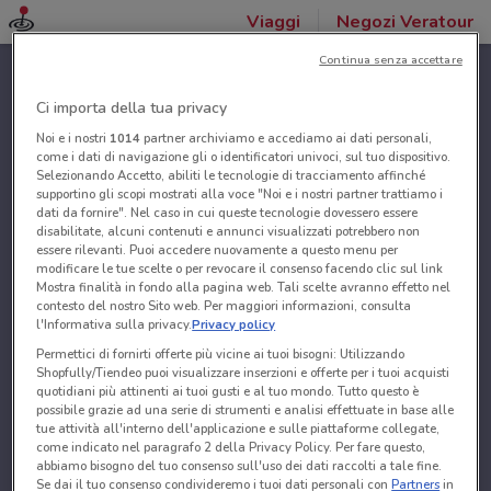
Viaggi
Negozi Veratour
Continua senza accettare
Ci importa della tua privacy
Noi e i nostri
1014
partner archiviamo e accediamo ai dati personali,
come i dati di navigazione gli o identificatori univoci, sul tuo dispositivo.
Selezionando Accetto, abiliti le tecnologie di tracciamento affinché
supportino gli scopi mostrati alla voce "Noi e i nostri partner trattiamo i
dati da fornire". Nel caso in cui queste tecnologie dovessero essere
disabilitate, alcuni contenuti e annunci visualizzati potrebbero non
essere rilevanti. Puoi accedere nuovamente a questo menu per
modificare le tue scelte o per revocare il consenso facendo clic sul link
Mostra finalità in fondo alla pagina web. Tali scelte avranno effetto nel
contesto del nostro Sito web. Per maggiori informazioni, consulta
l'Informativa sulla privacy.
Privacy policy
Permettici di fornirti offerte più vicine ai tuoi bisogni: Utilizzando
Shopfully/Tiendeo puoi visualizzare inserzioni e offerte per i tuoi acquisti
quotidiani più attinenti ai tuoi gusti e al tuo mondo. Tutto questo è
possibile grazie ad una serie di strumenti e analisi effettuate in base alle
tue attività all'interno dell'applicazione e sulle piattaforme collegate,
come indicato nel paragrafo 2 della Privacy Policy. Per fare questo,
abbiamo bisogno del tuo consenso sull'uso dei dati raccolti a tale fine.
Se dai il tuo consenso condivideremo i tuoi dati personali con
Partners
in