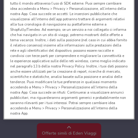
tutto il mondo attraverso l’uso di SDK esterne. Puoi sempre cambiare
idea accedendo a Menu > Privacy > Personalizzazione, all’interno della
nostra App. Cosa succede se accetti: Le inserzioni pubblicitarie che
visualizzerai all'interno dell’app potranno trattare di argomenti relativi
alla tua cronologia di navigazione su piattaforme esterne a
Shopfully/Tiendeo. Ad esempio, se un servizio a noi collegato ci informa
che hai navigato in un sito di viaggi, potremo mostrarti delle offerte a
tema vacanze. Inoltre, i dati sulla posizione (nel caso in cui abbia fornito
il relativo consenso) insieme alle informazioni sulle prestazioni della
rete e agli identificativi del dispositivo, possono essere raccolte e
condivisi con terze parti per comprendere e migliorare la connettività e
le esperienze applicative sulle delle reti wireless, come meglio indicato
nel paragrafo 13.b della nostra Privacy Policy. Inoltre, i tuoi dati possono
anche essere utilizzati per la creazione di report, ricerche di mercato,
scientifiche e statistiche, analisi basate sulla posizione e analisi delle
tendenze. Puoi modificare le tue preferenze in qualsiasi momento
accedendo a Menu > Privacy > Personalizzazione all'interno della
nostra App. Cosa succede se rifiuti: Continuerai a visualizzare annunci
pubblicitari, ma riguarderanno argomenti generici e probabilmente non
saranno rilevanti per i tuoi interessi. Potrai sempre cambiare idea
accedendo a Menu > Privacy > Personalizzazione all'interno della
nostra App.
Noi e i nostri partner trattiamo i dati per fornire:
Utilizzare dati di geolocalizzazione precisi. Scansione attiva delle
Offerte simili di Eden Viaggi
caratteristiche del dispositivo ai fini dell’identificazione. Archiviare