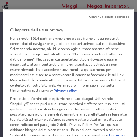
Viaggi
Negozi Imperatore Viaggi
Continua senza accettare
Ci importa della tua privacy
Noi e i nostri
1014
partner archiviamo e accediamo ai dati personali,
come i dati di navigazione gli o identificatori univoci, sul tuo dispositivo.
Selezionando Accetto, abiliti le tecnologie di tracciamento affinché
supportino gli scopi mostrati alla voce "Noi e i nostri partner trattiamo i
dati da fornire". Nel caso in cui queste tecnologie dovessero essere
disabilitate, alcuni contenuti e annunci visualizzati potrebbero non
essere rilevanti. Puoi accedere nuovamente a questo menu per
modificare le tue scelte o per revocare il consenso facendo clic sul link
Mostra finalità in fondo alla pagina web. Tali scelte avranno effetto nel
contesto del nostro Sito web. Per maggiori informazioni, consulta
l'Informativa sulla privacy.
Privacy policy
Permettici di fornirti offerte più vicine ai tuoi bisogni: Utilizzando
Shopfully/Tiendeo puoi visualizzare inserzioni e offerte per i tuoi acquisti
quotidiani più attinenti ai tuoi gusti e al tuo mondo. Tutto questo è
possibile grazie ad una serie di strumenti e analisi effettuate in base alle
tue attività all'interno dell'applicazione e sulle piattaforme collegate,
come indicato nel paragrafo 2 della Privacy Policy. Per fare questo,
abbiamo bisogno del tuo consenso sull'uso dei dati raccolti a tale fine.
Se dai il tuo consenso condivideremo i tuoi dati personali con
Partners
in