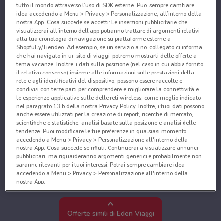
tutto il mondo attraverso l’uso di SDK esterne. Puoi sempre cambiare
idea accedendo a Menu > Privacy > Personalizzazione, all’interno della
nostra App. Cosa succede se accetti: Le inserzioni pubblicitarie che
visualizzerai all'interno dell’app potranno trattare di argomenti relativi
alla tua cronologia di navigazione su piattaforme esterne a
Shopfully/Tiendeo. Ad esempio, se un servizio a noi collegato ci informa
che hai navigato in un sito di viaggi, potremo mostrarti delle offerte a
tema vacanze. Inoltre, i dati sulla posizione (nel caso in cui abbia fornito
il relativo consenso) insieme alle informazioni sulle prestazioni della
rete e agli identificativi del dispositivo, possono essere raccolte e
condivisi con terze parti per comprendere e migliorare la connettività e
le esperienze applicative sulle delle reti wireless, come meglio indicato
nel paragrafo 13.b della nostra Privacy Policy. Inoltre, i tuoi dati possono
anche essere utilizzati per la creazione di report, ricerche di mercato,
scientifiche e statistiche, analisi basate sulla posizione e analisi delle
tendenze. Puoi modificare le tue preferenze in qualsiasi momento
accedendo a Menu > Privacy > Personalizzazione all'interno della
nostra App. Cosa succede se rifiuti: Continuerai a visualizzare annunci
pubblicitari, ma riguarderanno argomenti generici e probabilmente non
saranno rilevanti per i tuoi interessi. Potrai sempre cambiare idea
accedendo a Menu > Privacy > Personalizzazione all'interno della
nostra App.
Noi e i nostri partner trattiamo i dati per fornire:
Utilizzare dati di geolocalizzazione precisi. Scansione attiva delle
Offerte simili di Eden Viaggi
caratteristiche del dispositivo ai fini dell’identificazione. Archiviare