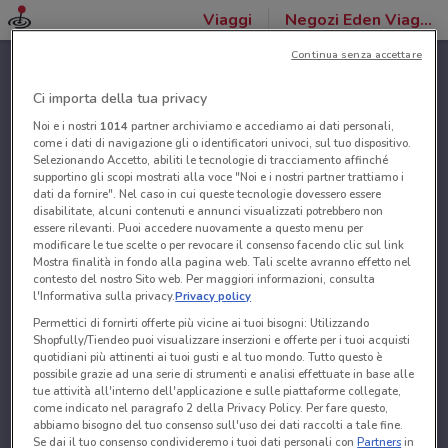
Viaggi
Negozi Eden Viaggi
Continua senza accettare
Ci importa della tua privacy
Noi e i nostri
1014
partner archiviamo e accediamo ai dati personali,
come i dati di navigazione gli o identificatori univoci, sul tuo dispositivo.
Selezionando Accetto, abiliti le tecnologie di tracciamento affinché
supportino gli scopi mostrati alla voce "Noi e i nostri partner trattiamo i
dati da fornire". Nel caso in cui queste tecnologie dovessero essere
disabilitate, alcuni contenuti e annunci visualizzati potrebbero non
essere rilevanti. Puoi accedere nuovamente a questo menu per
modificare le tue scelte o per revocare il consenso facendo clic sul link
Mostra finalità in fondo alla pagina web. Tali scelte avranno effetto nel
contesto del nostro Sito web. Per maggiori informazioni, consulta
l'Informativa sulla privacy.
Privacy policy
Permettici di fornirti offerte più vicine ai tuoi bisogni: Utilizzando
Shopfully/Tiendeo puoi visualizzare inserzioni e offerte per i tuoi acquisti
quotidiani più attinenti ai tuoi gusti e al tuo mondo. Tutto questo è
possibile grazie ad una serie di strumenti e analisi effettuate in base alle
tue attività all'interno dell'applicazione e sulle piattaforme collegate,
come indicato nel paragrafo 2 della Privacy Policy. Per fare questo,
abbiamo bisogno del tuo consenso sull'uso dei dati raccolti a tale fine.
Se dai il tuo consenso condivideremo i tuoi dati personali con
Partners
in