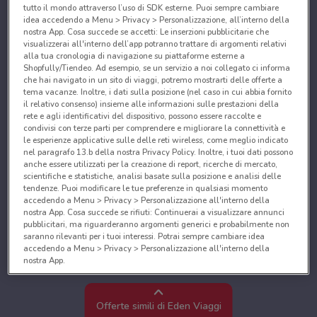
tutto il mondo attraverso l’uso di SDK esterne. Puoi sempre cambiare
idea accedendo a Menu > Privacy > Personalizzazione, all’interno della
nostra App. Cosa succede se accetti: Le inserzioni pubblicitarie che
visualizzerai all'interno dell’app potranno trattare di argomenti relativi
alla tua cronologia di navigazione su piattaforme esterne a
Shopfully/Tiendeo. Ad esempio, se un servizio a noi collegato ci informa
che hai navigato in un sito di viaggi, potremo mostrarti delle offerte a
tema vacanze. Inoltre, i dati sulla posizione (nel caso in cui abbia fornito
il relativo consenso) insieme alle informazioni sulle prestazioni della
rete e agli identificativi del dispositivo, possono essere raccolte e
condivisi con terze parti per comprendere e migliorare la connettività e
le esperienze applicative sulle delle reti wireless, come meglio indicato
nel paragrafo 13.b della nostra Privacy Policy. Inoltre, i tuoi dati possono
anche essere utilizzati per la creazione di report, ricerche di mercato,
scientifiche e statistiche, analisi basate sulla posizione e analisi delle
tendenze. Puoi modificare le tue preferenze in qualsiasi momento
accedendo a Menu > Privacy > Personalizzazione all'interno della
nostra App. Cosa succede se rifiuti: Continuerai a visualizzare annunci
pubblicitari, ma riguarderanno argomenti generici e probabilmente non
saranno rilevanti per i tuoi interessi. Potrai sempre cambiare idea
accedendo a Menu > Privacy > Personalizzazione all'interno della
nostra App.
Noi e i nostri partner trattiamo i dati per fornire:
Utilizzare dati di geolocalizzazione precisi. Scansione attiva delle
Offerte simili di Eden Viaggi
caratteristiche del dispositivo ai fini dell’identificazione. Archiviare