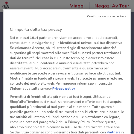
Viaggi
Negozi Av Tour
Continua senza accettare
Ci importa della tua privacy
Noi e i nostri
1014
partner archiviamo e accediamo ai dati personali,
come i dati di navigazione gli o identificatori univoci, sul tuo dispositivo.
Selezionando Accetto, abiliti le tecnologie di tracciamento affinché
supportino gli scopi mostrati alla voce "Noi e i nostri partner trattiamo i
dati da fornire". Nel caso in cui queste tecnologie dovessero essere
disabilitate, alcuni contenuti e annunci visualizzati potrebbero non
essere rilevanti. Puoi accedere nuovamente a questo menu per
modificare le tue scelte o per revocare il consenso facendo clic sul link
Mostra finalità in fondo alla pagina web. Tali scelte avranno effetto nel
contesto del nostro Sito web. Per maggiori informazioni, consulta
l'Informativa sulla privacy.
Privacy policy
Permettici di fornirti offerte più vicine ai tuoi bisogni: Utilizzando
Shopfully/Tiendeo puoi visualizzare inserzioni e offerte per i tuoi acquisti
quotidiani più attinenti ai tuoi gusti e al tuo mondo. Tutto questo è
possibile grazie ad una serie di strumenti e analisi effettuate in base alle
tue attività all'interno dell'applicazione e sulle piattaforme collegate,
come indicato nel paragrafo 2 della Privacy Policy. Per fare questo,
abbiamo bisogno del tuo consenso sull'uso dei dati raccolti a tale fine.
Se dai il tuo consenso condivideremo i tuoi dati personali con
Partners
in