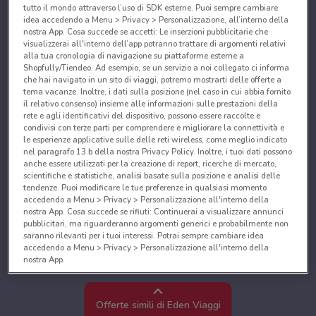
tutto il mondo attraverso l’uso di SDK esterne. Puoi sempre cambiare
idea accedendo a Menu > Privacy > Personalizzazione, all’interno della
nostra App. Cosa succede se accetti: Le inserzioni pubblicitarie che
visualizzerai all'interno dell’app potranno trattare di argomenti relativi
alla tua cronologia di navigazione su piattaforme esterne a
Shopfully/Tiendeo. Ad esempio, se un servizio a noi collegato ci informa
che hai navigato in un sito di viaggi, potremo mostrarti delle offerte a
tema vacanze. Inoltre, i dati sulla posizione (nel caso in cui abbia fornito
il relativo consenso) insieme alle informazioni sulle prestazioni della
rete e agli identificativi del dispositivo, possono essere raccolte e
condivisi con terze parti per comprendere e migliorare la connettività e
le esperienze applicative sulle delle reti wireless, come meglio indicato
nel paragrafo 13.b della nostra Privacy Policy. Inoltre, i tuoi dati possono
anche essere utilizzati per la creazione di report, ricerche di mercato,
scientifiche e statistiche, analisi basate sulla posizione e analisi delle
tendenze. Puoi modificare le tue preferenze in qualsiasi momento
accedendo a Menu > Privacy > Personalizzazione all'interno della
nostra App. Cosa succede se rifiuti: Continuerai a visualizzare annunci
pubblicitari, ma riguarderanno argomenti generici e probabilmente non
saranno rilevanti per i tuoi interessi. Potrai sempre cambiare idea
accedendo a Menu > Privacy > Personalizzazione all'interno della
nostra App.
Noi e i nostri partner trattiamo i dati per fornire:
Utilizzare dati di geolocalizzazione precisi. Scansione attiva delle
Offerte simili di Eden Viaggi
caratteristiche del dispositivo ai fini dell’identificazione. Archiviare