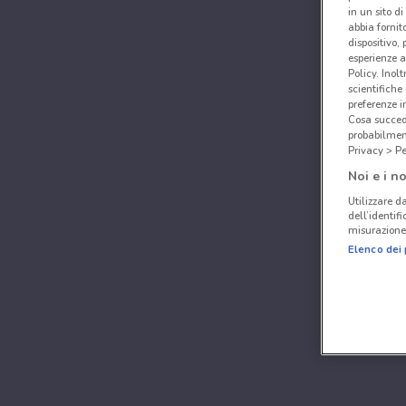
in un sito d
abbia fornit
dispositivo,
esperienze a
Policy. Inolt
scientifiche
preferenze 
Cosa succede
probabilmen
Privacy > Pe
Noi e i no
Utilizzare da
dell’identif
misurazione 
Elenco dei 