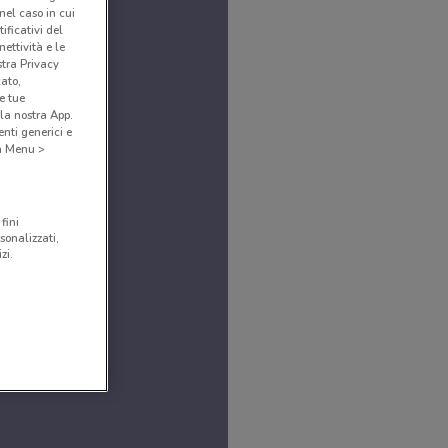
(nel caso in cui
ificativi del
ettività e le
stra Privacy
cato,
e tue
la nostra App.
nti generici e
 a Menu >
fini
sonalizzati,
zi.