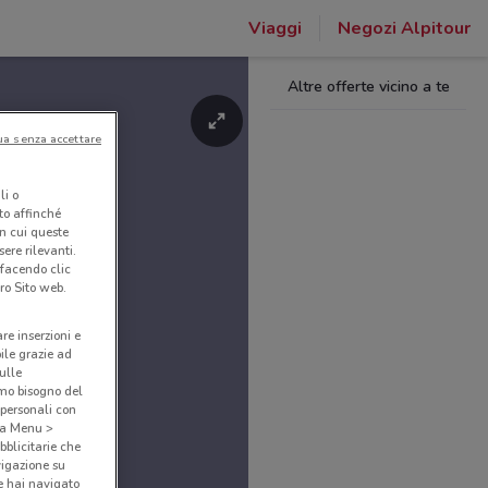
Viaggi
Negozi Alpitour
Altre offerte vicino a te
ua senza accettare
li o
nto affinché
in cui queste
ere rilevanti.
 facendo clic
ro Sito web.
are inserzioni e
bile grazie ad
sulle
amo bisogno del
 personali con
o a Menu >
bblicitarie che
vigazione su
e hai navigato