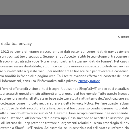
Contin
 della tua privacy
i
1012
partner archiviamo e accediamo ai dati personali, come i dati di navigazione g
ri univoci, sul tuo dispositivo. Selezionando Accetto, abiliti le tecnologie di tracciame
li scopi mostrati alla voce "Noi e i nostri partner trattiamo i dati da fornire". Nel caso 
ovessero essere disabilitate, alcuni contenuti e annunci visualizzati potrebbero non ess
re nuovamente a questo menu per modificare le tue scelte o per revocare il consenso
tra finalità in fondo alla pagina web. Tali scelte avranno effetto nel contesto del nost
 informazioni, consulta l'Informativa sulla privacy.
Privacy policy
i fornirti offerte più vicine ai tuoi bisogni: Utilizzando Shopfully/Tiendeo puoi visualizz
i tuoi acquisti quotidiani più attinenti ai tuoi gusti e al tuo mondo. Tutto questo è possi
 strumenti e analisi effettuate in base alle tue attività all'interno dell'applicazione e 
collegate, come indicato nel paragrafo 2 della Privacy Policy. Per fare questo, abbi
 sull'uso dei dati raccolti a tale fine. Se dai il tuo consenso condivideremo i tuoi dati
tutto il mondo attraverso l’uso di SDK esterne. Puoi sempre cambiare idea accedend
rsonalizzazione, all’interno della nostra App. Cosa succede se accetti: Le inserzioni pu
i all'interno dell’app potranno trattare di argomenti relativi alla tua cronologia di na
esterne a Shopfully/Tiendeo. Ad esempio, se un servizio a noi collegato ci informa ch