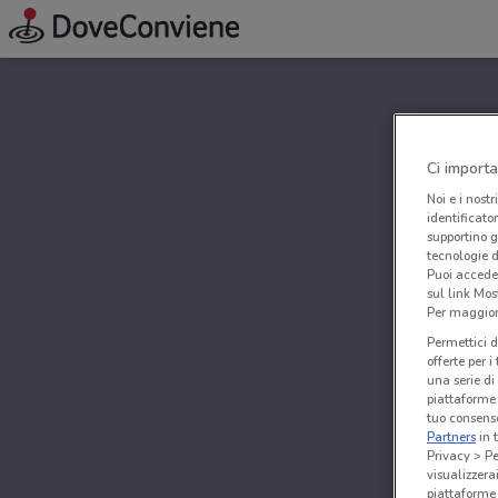
Ci importa
Noi e i nostr
identificato
supportino g
tecnologie d
Puoi accede
sul link Mos
Per maggiori
Permettici d
offerte per 
una serie di
piattaforme 
tuo consenso
Partners
in 
Privacy > Pe
visualizzera
piattaforme 