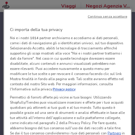
Viaggi
Negozi Agenzia VeraStore
Continua senza accettare
Ci importa della tua privacy
Noi e i nostri
1014
partner archiviamo e accediamo ai dati personali,
come i dati di navigazione gli o identificatori univoci, sul tuo dispositivo.
Selezionando Accetto, abiliti le tecnologie di tracciamento affinché
supportino gli scopi mostrati alla voce "Noi e i nostri partner trattiamo i
dati da fornire". Nel caso in cui queste tecnologie dovessero essere
disabilitate, alcuni contenuti e annunci visualizzati potrebbero non
essere rilevanti. Puoi accedere nuovamente a questo menu per
modificare le tue scelte o per revocare il consenso facendo clic sul link
Mostra finalità in fondo alla pagina web. Tali scelte avranno effetto nel
contesto del nostro Sito web. Per maggiori informazioni, consulta
l'Informativa sulla privacy.
Privacy policy
Permettici di fornirti offerte più vicine ai tuoi bisogni: Utilizzando
Shopfully/Tiendeo puoi visualizzare inserzioni e offerte per i tuoi acquisti
quotidiani più attinenti ai tuoi gusti e al tuo mondo. Tutto questo è
possibile grazie ad una serie di strumenti e analisi effettuate in base alle
tue attività all'interno dell'applicazione e sulle piattaforme collegate,
come indicato nel paragrafo 2 della Privacy Policy. Per fare questo,
abbiamo bisogno del tuo consenso sull'uso dei dati raccolti a tale fine.
Se dai il tuo consenso condivideremo i tuoi dati personali con
Partners
in