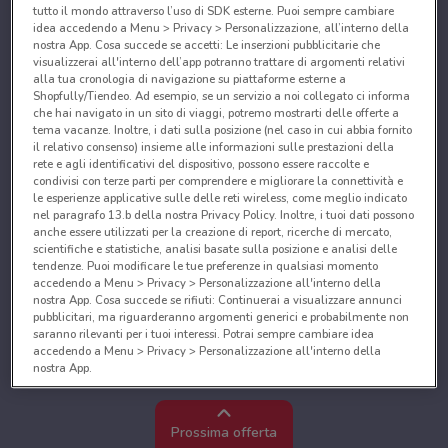
tutto il mondo attraverso l’uso di SDK esterne. Puoi sempre cambiare
idea accedendo a Menu > Privacy > Personalizzazione, all’interno della
nostra App. Cosa succede se accetti: Le inserzioni pubblicitarie che
visualizzerai all'interno dell’app potranno trattare di argomenti relativi
alla tua cronologia di navigazione su piattaforme esterne a
Shopfully/Tiendeo. Ad esempio, se un servizio a noi collegato ci informa
che hai navigato in un sito di viaggi, potremo mostrarti delle offerte a
tema vacanze. Inoltre, i dati sulla posizione (nel caso in cui abbia fornito
il relativo consenso) insieme alle informazioni sulle prestazioni della
rete e agli identificativi del dispositivo, possono essere raccolte e
condivisi con terze parti per comprendere e migliorare la connettività e
le esperienze applicative sulle delle reti wireless, come meglio indicato
nel paragrafo 13.b della nostra Privacy Policy. Inoltre, i tuoi dati possono
anche essere utilizzati per la creazione di report, ricerche di mercato,
scientifiche e statistiche, analisi basate sulla posizione e analisi delle
tendenze. Puoi modificare le tue preferenze in qualsiasi momento
accedendo a Menu > Privacy > Personalizzazione all'interno della
nostra App. Cosa succede se rifiuti: Continuerai a visualizzare annunci
pubblicitari, ma riguarderanno argomenti generici e probabilmente non
saranno rilevanti per i tuoi interessi. Potrai sempre cambiare idea
accedendo a Menu > Privacy > Personalizzazione all'interno della
nostra App.
Noi e i nostri partner trattiamo i dati per fornire:
Utilizzare dati di geolocalizzazione precisi. Scansione attiva delle
Prossima offerta
caratteristiche del dispositivo ai fini dell’identificazione. Archiviare