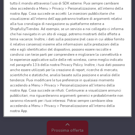
tutto il mondo attraverso l’uso di SDK esterne. Puoi sempre cambiare
idea accedendo a Menu > Privacy > Personalizzazione, all’interno della
nostra App. Cosa succede se accetti: Le inserzioni pubblicitarie che
visualizzerai all'interno dell’app potranno trattare di argomenti relativi
alla tua cronologia di navigazione su piattaforme esterne a
Shopfully/Tiendeo. Ad esempio, se un servizio a noi collegato ci informa
che hai navigato in un sito di viaggi, potremo mostrarti delle offerte a
tema vacanze. Inoltre, i dati sulla posizione (nel caso in cui abbia fornito
il relativo consenso) insieme alle informazioni sulle prestazioni della
rete e agli identificativi del dispositivo, possono essere raccolte e
condivisi con terze parti per comprendere e migliorare la connettività e
le esperienze applicative sulle delle reti wireless, come meglio indicato
nel paragrafo 13.b della nostra Privacy Policy. Inoltre, i tuoi dati possono
anche essere utilizzati per la creazione di report, ricerche di mercato,
scientifiche e statistiche, analisi basate sulla posizione e analisi delle
tendenze. Puoi modificare le tue preferenze in qualsiasi momento
accedendo a Menu > Privacy > Personalizzazione all'interno della
nostra App. Cosa succede se rifiuti: Continuerai a visualizzare annunci
pubblicitari, ma riguarderanno argomenti generici e probabilmente non
saranno rilevanti per i tuoi interessi. Potrai sempre cambiare idea
accedendo a Menu > Privacy > Personalizzazione all'interno della
nostra App.
Noi e i nostri partner trattiamo i dati per fornire:
Utilizzare dati di geolocalizzazione precisi. Scansione attiva delle
Prossima offerta
caratteristiche del dispositivo ai fini dell’identificazione. Archiviare