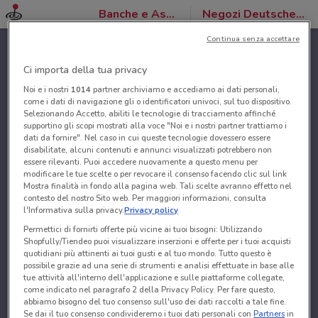
Banche e Assicurazioni
Negozi Deutsche Bank
Continua senza accettare
Ci importa della tua privacy
Noi e i nostri
1014
partner archiviamo e accediamo ai dati personali,
come i dati di navigazione gli o identificatori univoci, sul tuo dispositivo.
Selezionando Accetto, abiliti le tecnologie di tracciamento affinché
supportino gli scopi mostrati alla voce "Noi e i nostri partner trattiamo i
dati da fornire". Nel caso in cui queste tecnologie dovessero essere
disabilitate, alcuni contenuti e annunci visualizzati potrebbero non
essere rilevanti. Puoi accedere nuovamente a questo menu per
modificare le tue scelte o per revocare il consenso facendo clic sul link
Mostra finalità in fondo alla pagina web. Tali scelte avranno effetto nel
contesto del nostro Sito web. Per maggiori informazioni, consulta
l'Informativa sulla privacy.
Privacy policy
Permettici di fornirti offerte più vicine ai tuoi bisogni: Utilizzando
Shopfully/Tiendeo puoi visualizzare inserzioni e offerte per i tuoi acquisti
quotidiani più attinenti ai tuoi gusti e al tuo mondo. Tutto questo è
possibile grazie ad una serie di strumenti e analisi effettuate in base alle
tue attività all'interno dell'applicazione e sulle piattaforme collegate,
come indicato nel paragrafo 2 della Privacy Policy. Per fare questo,
abbiamo bisogno del tuo consenso sull'uso dei dati raccolti a tale fine.
Se dai il tuo consenso condivideremo i tuoi dati personali con
Partners
in