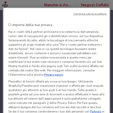
Banche e Assicurazioni
Negozi Cofidis
Continua senza accettare
Ci importa della tua privacy
Noi e i nostri
1012
partner archiviamo e accediamo ai dati personali,
come i dati di navigazione gli o identificatori univoci, sul tuo dispositivo.
Selezionando Accetto, abiliti le tecnologie di tracciamento affinché
supportino gli scopi mostrati alla voce "Noi e i nostri partner trattiamo i
dati da fornire". Nel caso in cui queste tecnologie dovessero essere
disabilitate, alcuni contenuti e annunci visualizzati potrebbero non
essere rilevanti. Puoi accedere nuovamente a questo menu per
modificare le tue scelte o per revocare il consenso facendo clic sul link
Mostra finalità in fondo alla pagina web. Tali scelte avranno effetto nel
contesto del nostro Sito web. Per maggiori informazioni, consulta
l'Informativa sulla privacy.
Privacy policy
Permettici di fornirti offerte più vicine ai tuoi bisogni: Utilizzando
Shopfully/Tiendeo puoi visualizzare inserzioni e offerte per i tuoi acquisti
quotidiani più attinenti ai tuoi gusti e al tuo mondo. Tutto questo è
possibile grazie ad una serie di strumenti e analisi effettuate in base alle
tue attività all'interno dell'applicazione e sulle piattaforme collegate,
come indicato nel paragrafo 2 della Privacy Policy. Per fare questo,
abbiamo bisogno del tuo consenso sull'uso dei dati raccolti a tale fine.
Se dai il tuo consenso condivideremo i tuoi dati personali con
Partners
in