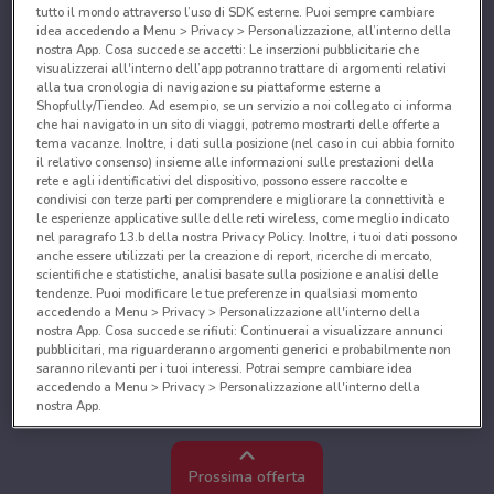
tutto il mondo attraverso l’uso di SDK esterne. Puoi sempre cambiare
idea accedendo a Menu > Privacy > Personalizzazione, all’interno della
nostra App. Cosa succede se accetti: Le inserzioni pubblicitarie che
visualizzerai all'interno dell’app potranno trattare di argomenti relativi
alla tua cronologia di navigazione su piattaforme esterne a
Shopfully/Tiendeo. Ad esempio, se un servizio a noi collegato ci informa
che hai navigato in un sito di viaggi, potremo mostrarti delle offerte a
tema vacanze. Inoltre, i dati sulla posizione (nel caso in cui abbia fornito
il relativo consenso) insieme alle informazioni sulle prestazioni della
rete e agli identificativi del dispositivo, possono essere raccolte e
condivisi con terze parti per comprendere e migliorare la connettività e
le esperienze applicative sulle delle reti wireless, come meglio indicato
nel paragrafo 13.b della nostra Privacy Policy. Inoltre, i tuoi dati possono
anche essere utilizzati per la creazione di report, ricerche di mercato,
scientifiche e statistiche, analisi basate sulla posizione e analisi delle
tendenze. Puoi modificare le tue preferenze in qualsiasi momento
accedendo a Menu > Privacy > Personalizzazione all'interno della
nostra App. Cosa succede se rifiuti: Continuerai a visualizzare annunci
pubblicitari, ma riguarderanno argomenti generici e probabilmente non
saranno rilevanti per i tuoi interessi. Potrai sempre cambiare idea
accedendo a Menu > Privacy > Personalizzazione all'interno della
nostra App.
Noi e i nostri partner trattiamo i dati per fornire:
Utilizzare dati di geolocalizzazione precisi. Scansione attiva delle
Prossima offerta
caratteristiche del dispositivo ai fini dell’identificazione. Archiviare