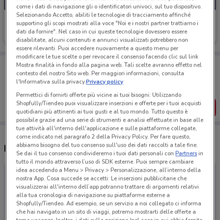
come i dati di navigazione gli o identificatori univoci, sul tuo dispositivo.
Selezionando Accetto, abiliti le tecnologie di tracciamento affinché
Trisa
supportino gli scopi mostrati alla voce "Noi e i nostri partner trattiamo i
dati da fornire". Nel caso in cui queste tecnologie dovessero essere
Scade il 31/12
disabilitate, alcuni contenuti e annunci visualizzati potrebbero non
essere rilevanti. Puoi accedere nuovamente a questo menu per
modificare le tue scelte o per revocare il consenso facendo clic sul link
Porta DoveConviene sempre con te!
Mostra finalità in fondo alla pagina web. Tali scelte avranno effetto nel
Puoi trovare le migliori offerte dei negozi vicino a te,
contesto del nostro Sito web. Per maggiori informazioni, consulta
salvarle e creare la tua lista del risparmio, comodamente
l'Informativa sulla privacy.
Privacy policy
dal tuo cellulare.
Permettici di fornirti offerte più vicine ai tuoi bisogni: Utilizzando
Shopfully/Tiendeo puoi visualizzare inserzioni e offerte per i tuoi acquisti
SCARICA L’APP
quotidiani più attinenti ai tuoi gusti e al tuo mondo. Tutto questo è
possibile grazie ad una serie di strumenti e analisi effettuate in base alle
tue attività all'interno dell'applicazione e sulle piattaforme collegate,
come indicato nel paragrafo 2 della Privacy Policy. Per fare questo,
abbiamo bisogno del tuo consenso sull'uso dei dati raccolti a tale fine.
Negozi Trisa a Pontecagnano Faiano
Se dai il tuo consenso condivideremo i tuoi dati personali con
Partners
in
tutto il mondo attraverso l’uso di SDK esterne. Puoi sempre cambiare
idea accedendo a Menu > Privacy > Personalizzazione, all’interno della
nostra App. Cosa succede se accetti: Le inserzioni pubblicitarie che
visualizzerai all'interno dell’app potranno trattare di argomenti relativi
alla tua cronologia di navigazione su piattaforme esterne a
Shopfully/Tiendeo. Ad esempio, se un servizio a noi collegato ci informa
che hai navigato in un sito di viaggi, potremo mostrarti delle offerte a