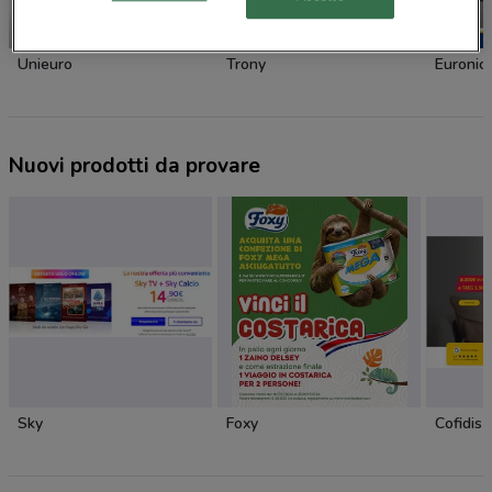
-2 GIORNI
Unieuro
Trony
Euronic
Nuovi prodotti da provare
Sky
Foxy
Cofidis