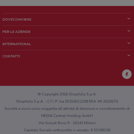
DOVECONVIENE
Cos'è DoveConviene
PER LE AZIENDE
Chi siamo
Cosa facciamo
INTERNATIONAL
News e media
Richieste commerciali e marketing
Brazil
CONTATTI
Lavora con noi
Mexico
Segnalazione punto vendita
France
Segnalazione Volantino
Australia
Hai un malfunzionamento sul web o sull'app?
New Zealand
© Copyright 2026 Shopfully S.p.A.
Shopfully S.p.A. - C.F / P. Iva 03156531208 REA: MI-2029270
Società a socio unico soggetta all’attività di direzione e coordinamento di
MEDIA Central Holding GmbH
Via Giosuè Borsi 9 - 20143 Milano
Capitale Sociale sottoscritto e versato: € 50.000,00