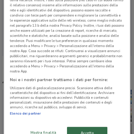
tema vacanze. Inoltre, i dati sulla posizione (nel caso in cui abbia fornito
il relativo consenso) insieme alle informazioni sulle prestazioni della
rete e agli identificativi del dispositivo, possono essere raccolte e
condivisi con terze parti per comprendere e migliorare la connettività e
le esperienze applicative sulle delle reti wireless, come meglio indicato
nel paragrafo 13.b della nostra Privacy Policy. Inoltre, i tuoi dati possono
anche essere utilizzati per la creazione di report, ricerche di mercato,
scientifiche e statistiche, analisi basate sulla posizione e analisi delle
Non ci sono negozi nelle vicinanze
tendenze. Puoi modificare le tue preferenze in qualsiasi momento
accedendo a Menu > Privacy > Personalizzazione all'interno della
nostra App. Cosa succede se rifiuti: Continuerai a visualizzare annunci
pubblicitari, ma riguarderanno argomenti generici e probabilmente non
saranno rilevanti per i tuoi interessi. Potrai sempre cambiare idea
accedendo a Menu > Privacy > Personalizzazione all'interno della
nostra App.
Noi e i nostri partner trattiamo i dati per fornire:
Altri volantini nelle vicinanze
Utilizzare dati di geolocalizzazione precisi. Scansione attiva delle
caratteristiche del dispositivo ai fini dell’identificazione. Archiviare
informazioni su dispositivo e/o accedervi. Pubblicità e contenuti
personalizzati, misurazione delle prestazioni dei contenuti e degli
annunci, ricerche sul pubblico, sviluppo di servizi.
Elenco dei partner
Mostra finalità
Accetto