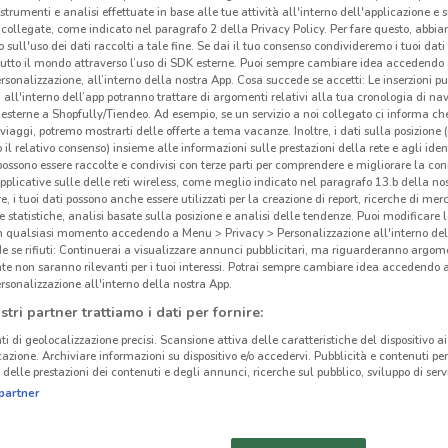
 strumenti e analisi effettuate in base alle tue attività all'interno dell'applicazione e 
collegate, come indicato nel paragrafo 2 della Privacy Policy. Per fare questo, abbi
 sull'uso dei dati raccolti a tale fine. Se dai il tuo consenso condivideremo i tuoi dati
tutto il mondo attraverso l’uso di SDK esterne. Puoi sempre cambiare idea accedend
rsonalizzazione, all’interno della nostra App. Cosa succede se accetti: Le inserzioni pu
i all'interno dell’app potranno trattare di argomenti relativi alla tua cronologia di na
esterne a Shopfully/Tiendeo. Ad esempio, se un servizio a noi collegato ci informa ch
i viaggi, potremo mostrarti delle offerte a tema vacanze. Inoltre, i dati sulla posizione 
o il relativo consenso) insieme alle informazioni sulle prestazioni della rete e agli ident
 possono essere raccolte e condivisi con terze parti per comprendere e migliorare la conn
pplicative sulle delle reti wireless, come meglio indicato nel paragrafo 13.b della no
re, i tuoi dati possono anche essere utilizzati per la creazione di report, ricerche di mer
 e statistiche, analisi basate sulla posizione e analisi delle tendenze. Puoi modificare l
in qualsiasi momento accedendo a Menu > Privacy > Personalizzazione all'interno del
 se rifiuti: Continuerai a visualizzare annunci pubblicitari, ma riguarderanno argome
3.1 km
te non saranno rilevanti per i tuoi interessi. Potrai sempre cambiare idea accedendo
rsonalizzazione all'interno della nostra App.
stri partner trattiamo i dati per fornire:
cinanze
Off
ti di geolocalizzazione precisi. Scansione attiva delle caratteristiche del dispositivo ai 
icazione. Archiviare informazioni su dispositivo e/o accedervi. Pubblicità e contenuti per
delle prestazioni dei contenuti e degli annunci, ricerche sul pubblico, sviluppo di servi
Sky
BATTIPAGLIA
EBOLI
partner
parte
dell’