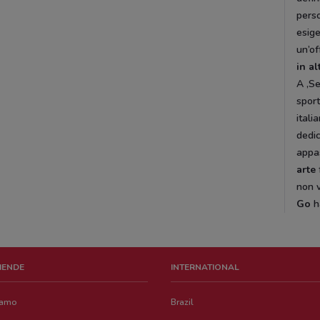
perso
esig
un’of
in al
A ,Se
sport
itali
dedic
appas
arte
non v
Go
h
ZIENDE
INTERNATIONAL
iamo
Brazil