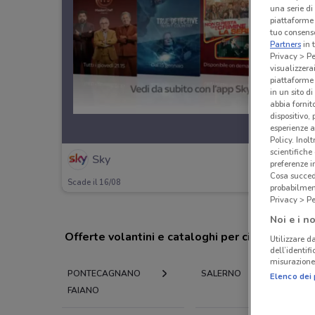
una serie di
piattaforme 
tuo consenso
Partners
in 
Privacy > Pe
visualizzera
piattaforme 
in un sito d
abbia fornit
dispositivo,
esperienze a
Policy. Inolt
scientifiche
Sky
preferenze 
Cosa succede
Scade il 16/08
probabilmen
Privacy > Pe
Noi e i no
Offerte volantini e cataloghi per città nelle vi
Utilizzare da
dell’identif
misurazione 
PONTECAGNANO
SALERNO
Elenco dei 
FAIANO