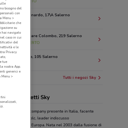
5 km
APERTO
sulle
amo bisogno del
 personali con
Via San Leonardo, 17\A Salerno
o a Menu >
5 km
bblicitarie che
vigazione su
e hai navigato
Via Lungomare Colombo, 219 Salerno
(nel caso in cui
6.7 km
APERTO
ificativi del
ettività e le
stra Privacy
Via Torrione, 105 Salerno
cato,
e tue
8.4 km
la nostra App.
nti generici e
 a Menu >
Tutti i negozi Sky
erte e pacchetti Sky
fini
sonalizzati,
zi.
è la prima media company presente in Italia, facente
 del gruppo Sky plc, leader indiscusso
intrattenimento in Europa. Nata nel 2003 dalla fusione di