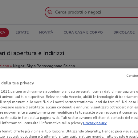
ICA
ESTATE
NOVITÀ
CURA CASA E CORPO
BRICOLAGE
 di apertura e Indirizzi
Faiano
Negozi Sky a Pontecagnano Faiano
Contin
 della tua privacy
Ind
i
1012
partner archiviamo e accediamo ai dati personali, come i dati di navigazione g
ri univoci, sul tuo dispositivo. Selezionando Accetto, abiliti le tecnologie di tracciame
li scopi mostrati alla voce "Noi e i nostri partner trattiamo i dati da fornire". Nel caso 
ovessero essere disabilitate, alcuni contenuti e annunci visualizzati potrebbero non ess
re nuovamente a questo menu per modificare le tue scelte o per revocare il consenso
tra finalità in fondo alla pagina web. Tali scelte avranno effetto nel contesto del nost
 informazioni, consulta l'Informativa sulla privacy.
Privacy policy
i fornirti offerte più vicine ai tuoi bisogni: Utilizzando Shopfully/Tiendeo puoi visualizz
i tuoi acquisti quotidiani più attinenti ai tuoi gusti e al tuo mondo. Tutto questo è possi