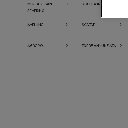
MERCATO SAN
NOCERA INFERIORE
SEVERINO
AVELLINO
SCAFATI
AGROPOLI
TORRE ANNUNZIATA