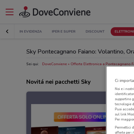
IN EVIDENZA
IPER E SUPER
DISCOUNT
ELETTRON
Sky Pontecagnano Faiano: Volantino, Orari
Sei qui:
DoveConviene
Offerte Elettronica a Pontecagnano 
Ci importa
Novitá nei pacchetti Sky
Noi e i nostr
identificato
supportino g
tecnologie d
Puoi accede
sul link Mos
Per maggiori
Permettici d
offerte per 