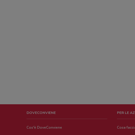
DOVECONVIENE
PER LE A
Cos'è DoveConviene
Cosa facc