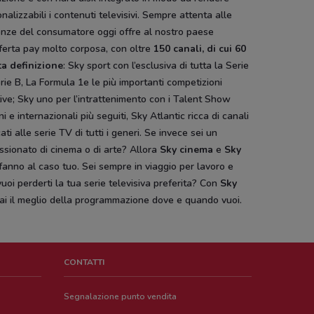
nalizzabili i contenuti televisivi. Sempre attenta alle
enze del consumatore oggi offre al nostro paese
ferta pay molto corposa, con oltre
150 canali, di cui 60
ta definizione
: Sky sport con l’esclusiva di tutta la Serie
rie B, La Formula 1e le più importanti competizioni
ive; Sky uno per l’intrattenimento con i Talent Show
ani e internazionali più seguiti, Sky Atlantic ricca di canali
ati alle serie TV di tutti i generi. Se invece sei un
sionato di cinema o di arte? Allora
Sky cinema
e
Sky
fanno al caso tuo. Sei sempre in viaggio per lavoro e
uoi perderti la tua serie televisiva preferita? Con
Sky
ai il meglio della programmazione dove e quando vuoi.
CONTATTI
Segnalazione punto vendita