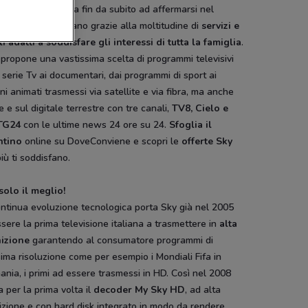
m e Telepiù, inizia fin da subito ad affermarsi nel
re televisivo italiano grazie alla moltitudine di
servizi e
i adatti a soddisfare gli interessi di tutta la famiglia
.
propone una vastissima scelta di programmi televisivi
 serie Tv ai documentari, dai programmi di sport ai
ni animati trasmessi via satellite e via fibra, ma anche
e e sul digitale terrestre con tre canali,
TV8, Cielo e
TG24
con le ultime news 24 ore su 24.
Sfoglia il
ntino
online su DoveConviene e scopri le
offerte Sky
iù ti soddisfano.
solo il meglio!
ntinua evoluzione tecnologica porta Sky già nel 2005
sere la prima televisione italiana a trasmettere in
alta
nizione
garantendo al consumatore programmi di
sima risoluzione come per esempio i Mondiali Fifa in
nia, i primi ad essere trasmessi in HD. Così nel 2008
a per la prima volta il
decoder My Sky HD
, ad alta
izione e con hard disk integrato in modo da rendere