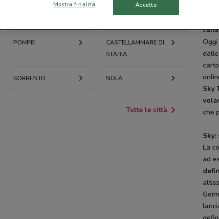
Mostra finalità
Accetto
Strea
PAGANI
ATRIPALDA
setto
canal
Oggi 
POMPEI
CASTELLAMMARE DI
dalle
STABIA
carto
onlin
SORRENTO
NOLA
Sky 
vola
Tutte le città
che p
Sky: 
La co
ad es
defi
altis
Germa
lanci
defin