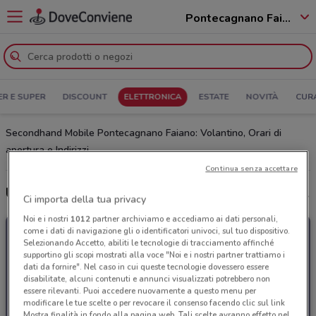
Pontecagnano Faiano - 84098
ER E SUPER
DISCOUNT
ELETTRONICA
ESTATE
NOVITÀ
CUR
Secondhand Mobile Pontecagnano Faiano: Volantino, Orari di
apertura e Indirizzi
Continua senza accettare
Ultime offerte del volantino Secondhand Mobile
Ci importa della tua privacy
Noi e i nostri
1012
partner archiviamo e accediamo ai dati personali,
come i dati di navigazione gli o identificatori univoci, sul tuo dispositivo.
Selezionando Accetto, abiliti le tecnologie di tracciamento affinché
supportino gli scopi mostrati alla voce "Noi e i nostri partner trattiamo i
dati da fornire". Nel caso in cui queste tecnologie dovessero essere
disabilitate, alcuni contenuti e annunci visualizzati potrebbero non
essere rilevanti. Puoi accedere nuovamente a questo menu per
modificare le tue scelte o per revocare il consenso facendo clic sul link
Mostra finalità in fondo alla pagina web. Tali scelte avranno effetto nel