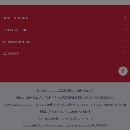
DOVECONVIENE
Cos'è DoveConviene
PER LE AZIENDE
Chi siamo
Cosa facciamo
INTERNATIONAL
News e media
Richieste commerciali e marketing
Brazil
CONTATTI
Lavora con noi
Mexico
Segnalazione punto vendita
France
Segnalazione Volantino
Australia
Hai un malfunzionamento sul web o sull'app?
New Zealand
© Copyright 2026 Shopfully S.p.A.
Shopfully S.p.A. - C.F / P. Iva 03156531208 REA: MI-2029270
Società a socio unico soggetta all’attività di direzione e coordinamento di
MEDIA Central Holding GmbH
Via Giosuè Borsi 9 - 20143 Milano
Capitale Sociale sottoscritto e versato: € 50.000,00