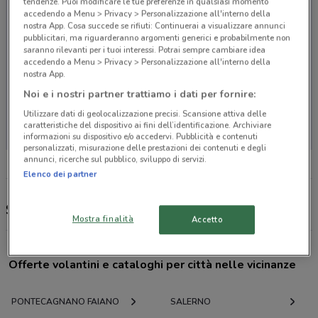
tendenze. Puoi modificare le tue preferenze in qualsiasi momento
accedendo a Menu > Privacy > Personalizzazione all'interno della
nostra App. Cosa succede se rifiuti: Continuerai a visualizzare annunci
pubblicitari, ma riguarderanno argomenti generici e probabilmente non
saranno rilevanti per i tuoi interessi. Potrai sempre cambiare idea
accedendo a Menu > Privacy > Personalizzazione all'interno della
nostra App.
Noi e i nostri partner trattiamo i dati per fornire:
Non ci sono negozi nelle vicinanze
Utilizzare dati di geolocalizzazione precisi. Scansione attiva delle
caratteristiche del dispositivo ai fini dell’identificazione. Archiviare
informazioni su dispositivo e/o accedervi. Pubblicità e contenuti
personalizzati, misurazione delle prestazioni dei contenuti e degli
annunci, ricerche sul pubblico, sviluppo di servizi.
Elenco dei partner
Secondhand Mobile, offerte e negozi
Mostra finalità
Accetto
Offerte volantini e cataloghi per città nelle vicinanze
PONTECAGNANO FAIANO
SALERNO