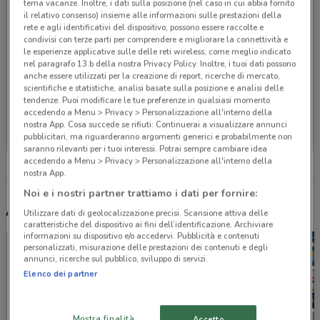
tema vacanze. Inoltre, i dati sulla posizione (nel caso in cui abbia fornito
il relativo consenso) insieme alle informazioni sulle prestazioni della
rete e agli identificativi del dispositivo, possono essere raccolte e
condivisi con terze parti per comprendere e migliorare la connettività e
le esperienze applicative sulle delle reti wireless, come meglio indicato
nel paragrafo 13.b della nostra Privacy Policy. Inoltre, i tuoi dati possono
anche essere utilizzati per la creazione di report, ricerche di mercato,
scientifiche e statistiche, analisi basate sulla posizione e analisi delle
tendenze. Puoi modificare le tue preferenze in qualsiasi momento
Non ci sono negozi nelle vicinanze
accedendo a Menu > Privacy > Personalizzazione all'interno della
nostra App. Cosa succede se rifiuti: Continuerai a visualizzare annunci
pubblicitari, ma riguarderanno argomenti generici e probabilmente non
saranno rilevanti per i tuoi interessi. Potrai sempre cambiare idea
accedendo a Menu > Privacy > Personalizzazione all'interno della
nostra App.
Noi e i nostri partner trattiamo i dati per fornire:
Altri volantini nelle vicinanze
Utilizzare dati di geolocalizzazione precisi. Scansione attiva delle
caratteristiche del dispositivo ai fini dell’identificazione. Archiviare
informazioni su dispositivo e/o accedervi. Pubblicità e contenuti
personalizzati, misurazione delle prestazioni dei contenuti e degli
annunci, ricerche sul pubblico, sviluppo di servizi.
Elenco dei partner
Mostra finalità
Accetto