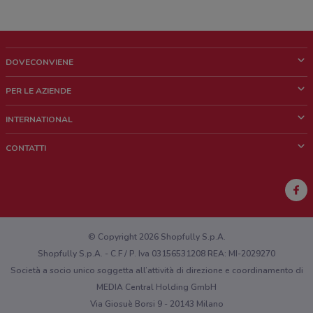
DOVECONVIENE
Cos'è DoveConviene
PER LE AZIENDE
Chi siamo
Cosa facciamo
INTERNATIONAL
News e media
Richieste commerciali e marketing
Brazil
CONTATTI
Lavora con noi
Mexico
Segnalazione punto vendita
France
Segnalazione Volantino
Australia
Hai un malfunzionamento sul web o sull'app?
New Zealand
© Copyright 2026 Shopfully S.p.A.
Shopfully S.p.A. - C.F / P. Iva 03156531208 REA: MI-2029270
Società a socio unico soggetta all’attività di direzione e coordinamento di
MEDIA Central Holding GmbH
Via Giosuè Borsi 9 - 20143 Milano