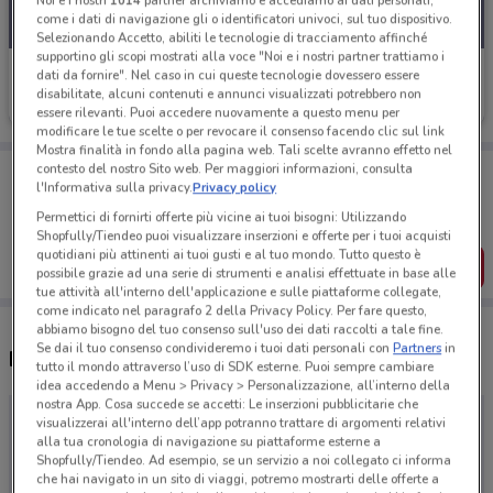
Noi e i nostri
1014
partner archiviamo e accediamo ai dati personali,
come i dati di navigazione gli o identificatori univoci, sul tuo dispositivo.
Selezionando Accetto, abiliti le tecnologie di tracciamento affinché
supportino gli scopi mostrati alla voce "Noi e i nostri partner trattiamo i
Mondoffice
dati da fornire". Nel caso in cui queste tecnologie dovessero essere
disabilitate, alcuni contenuti e annunci visualizzati potrebbero non
Scade il 31/12
essere rilevanti. Puoi accedere nuovamente a questo menu per
modificare le tue scelte o per revocare il consenso facendo clic sul link
Mostra finalità in fondo alla pagina web. Tali scelte avranno effetto nel
Porta DoveConviene sempre con te!
contesto del nostro Sito web. Per maggiori informazioni, consulta
l'Informativa sulla privacy.
Privacy policy
Puoi trovare le migliori offerte dei negozi vicino a te,
salvarle e creare la tua lista del risparmio, comodamente
Permettici di fornirti offerte più vicine ai tuoi bisogni: Utilizzando
dal tuo cellulare.
Shopfully/Tiendeo puoi visualizzare inserzioni e offerte per i tuoi acquisti
quotidiani più attinenti ai tuoi gusti e al tuo mondo. Tutto questo è
SCARICA L’APP
possibile grazie ad una serie di strumenti e analisi effettuate in base alle
tue attività all'interno dell'applicazione e sulle piattaforme collegate,
come indicato nel paragrafo 2 della Privacy Policy. Per fare questo,
abbiamo bisogno del tuo consenso sull'uso dei dati raccolti a tale fine.
Se dai il tuo consenso condivideremo i tuoi dati personali con
Partners
in
Negozi Mondoffice a Pontecagnano Faiano
tutto il mondo attraverso l’uso di SDK esterne. Puoi sempre cambiare
idea accedendo a Menu > Privacy > Personalizzazione, all’interno della
nostra App. Cosa succede se accetti: Le inserzioni pubblicitarie che
visualizzerai all'interno dell’app potranno trattare di argomenti relativi
alla tua cronologia di navigazione su piattaforme esterne a
Shopfully/Tiendeo. Ad esempio, se un servizio a noi collegato ci informa
che hai navigato in un sito di viaggi, potremo mostrarti delle offerte a