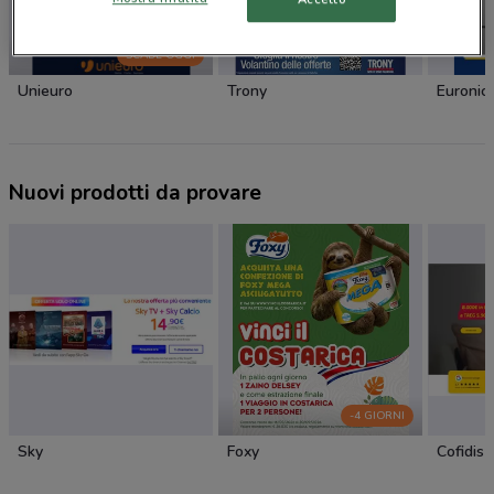
SCADE OGGI
Unieuro
Trony
Euronic
Nuovi prodotti da provare
-4 GIORNI
Sky
Foxy
Cofidis