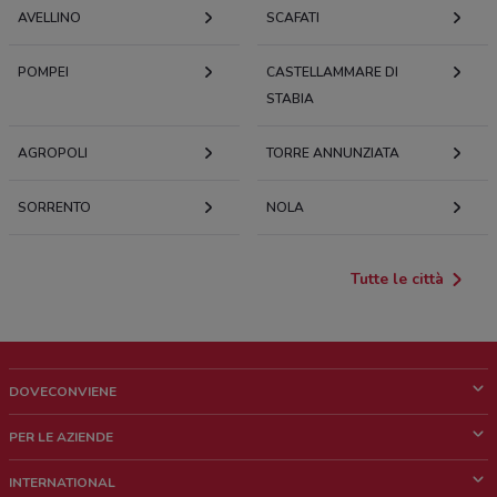
AVELLINO
SCAFATI
POMPEI
CASTELLAMMARE DI
STABIA
AGROPOLI
TORRE ANNUNZIATA
SORRENTO
NOLA
Tutte le città
DOVECONVIENE
Cos'è DoveConviene
PER LE AZIENDE
Chi siamo
Cosa facciamo
INTERNATIONAL