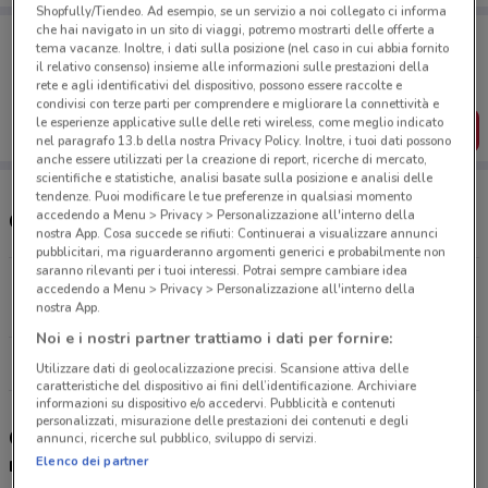
Shopfully/Tiendeo. Ad esempio, se un servizio a noi collegato ci informa
che hai navigato in un sito di viaggi, potremo mostrarti delle offerte a
Porta DoveConviene sempre con te!
tema vacanze. Inoltre, i dati sulla posizione (nel caso in cui abbia fornito
Puoi trovare le migliori offerte dei negozi vicino a te,
il relativo consenso) insieme alle informazioni sulle prestazioni della
salvarle e creare la tua lista del risparmio, comodamente
rete e agli identificativi del dispositivo, possono essere raccolte e
dal tuo cellulare.
condivisi con terze parti per comprendere e migliorare la connettività e
le esperienze applicative sulle delle reti wireless, come meglio indicato
SCARICA L’APP
nel paragrafo 13.b della nostra Privacy Policy. Inoltre, i tuoi dati possono
anche essere utilizzati per la creazione di report, ricerche di mercato,
scientifiche e statistiche, analisi basate sulla posizione e analisi delle
tendenze. Puoi modificare le tue preferenze in qualsiasi momento
accedendo a Menu > Privacy > Personalizzazione all'interno della
Orari e negozi Media World
nostra App. Cosa succede se rifiuti: Continuerai a visualizzare annunci
pubblicitari, ma riguarderanno argomenti generici e probabilmente non
saranno rilevanti per i tuoi interessi. Potrai sempre cambiare idea
Via Generale Clark, 39/41 Salerno
accedendo a Menu > Privacy > Personalizzazione all'interno della
nostra App.
5 km
APERTO
Noi e i nostri partner trattiamo i dati per fornire:
Tutti i negozi MediaWorld
Utilizzare dati di geolocalizzazione precisi. Scansione attiva delle
caratteristiche del dispositivo ai fini dell’identificazione. Archiviare
informazioni su dispositivo e/o accedervi. Pubblicità e contenuti
personalizzati, misurazione delle prestazioni dei contenuti e degli
Gli sconti del nuovo volantino Mediaworld e i
annunci, ricerche sul pubblico, sviluppo di servizi.
negozi
Elenco dei partner