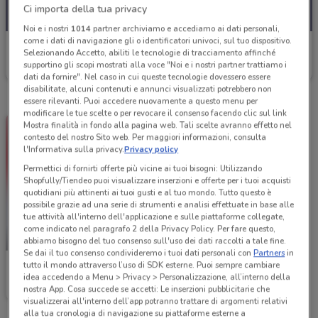
Ci importa della tua privacy
Noi e i nostri
1014
partner archiviamo e accediamo ai dati personali,
come i dati di navigazione gli o identificatori univoci, sul tuo dispositivo.
MediaWorld
Selezionando Accetto, abiliti le tecnologie di tracciamento affinché
supportino gli scopi mostrati alla voce "Noi e i nostri partner trattiamo i
Scade il 19/08
5 km
dati da fornire". Nel caso in cui queste tecnologie dovessero essere
disabilitate, alcuni contenuti e annunci visualizzati potrebbero non
essere rilevanti. Puoi accedere nuovamente a questo menu per
modificare le tue scelte o per revocare il consenso facendo clic sul link
Mostra finalità in fondo alla pagina web. Tali scelte avranno effetto nel
contesto del nostro Sito web. Per maggiori informazioni, consulta
l'Informativa sulla privacy.
Privacy policy
Permettici di fornirti offerte più vicine ai tuoi bisogni: Utilizzando
Shopfully/Tiendeo puoi visualizzare inserzioni e offerte per i tuoi acquisti
quotidiani più attinenti ai tuoi gusti e al tuo mondo. Tutto questo è
possibile grazie ad una serie di strumenti e analisi effettuate in base alle
tue attività all'interno dell'applicazione e sulle piattaforme collegate,
come indicato nel paragrafo 2 della Privacy Policy. Per fare questo,
-4 GIORNI
abbiamo bisogno del tuo consenso sull'uso dei dati raccolti a tale fine.
Se dai il tuo consenso condivideremo i tuoi dati personali con
Partners
in
tutto il mondo attraverso l’uso di SDK esterne. Puoi sempre cambiare
MediaWorld
idea accedendo a Menu > Privacy > Personalizzazione, all’interno della
nostra App. Cosa succede se accetti: Le inserzioni pubblicitarie che
Scade venerdì
5 km
visualizzerai all'interno dell’app potranno trattare di argomenti relativi
alla tua cronologia di navigazione su piattaforme esterne a