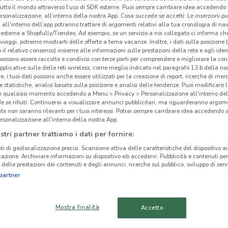
tutto il mondo attraverso l’uso di SDK esterne. Puoi sempre cambiare idea accedend
Fot
rsonalizzazione, all’interno della nostra App. Cosa succede se accetti: Le inserzioni pu
i all'interno dell’app potranno trattare di argomenti relativi alla tua cronologia di na
esterne a Shopfully/Tiendeo. Ad esempio, se un servizio a noi collegato ci informa ch
Foto 
i viaggi, potremo mostrarti delle offerte a tema vacanze. Inoltre, i dati sulla posizione 
o il relativo consenso) insieme alle informazioni sulle prestazioni della rete e agli ident
 possono essere raccolte e condivisi con terze parti per comprendere e migliorare la conn
pplicative sulle delle reti wireless, come meglio indicato nel paragrafo 13.b della no
re, i tuoi dati possono anche essere utilizzati per la creazione di report, ricerche di mer
 e statistiche, analisi basate sulla posizione e analisi delle tendenze. Puoi modificare l
in qualsiasi momento accedendo a Menu > Privacy > Personalizzazione all'interno del
 se rifiuti: Continuerai a visualizzare annunci pubblicitari, ma riguarderanno argome
te non saranno rilevanti per i tuoi interessi. Potrai sempre cambiare idea accedendo
rsonalizzazione all'interno della nostra App.
9.8 km
stri partner trattiamo i dati per fornire:
ti di geolocalizzazione precisi. Scansione attiva delle caratteristiche del dispositivo ai 
icazione. Archiviare informazioni su dispositivo e/o accedervi. Pubblicità e contenuti per
delle prestazioni dei contenuti e degli annunci, ricerche sul pubblico, sviluppo di servi
cinanze
partner
BATTIPAGLIA
EBOLI
Mostra finalità
Accetto