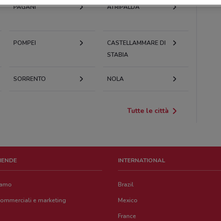
PAGANI
ATRIPALDA
POMPEI
CASTELLAMMARE DI
STABIA
SORRENTO
NOLA
Tutte le città
ZIENDE
INTERNATIONAL
iamo
Brazil
commerciali e marketing
Mexico
France