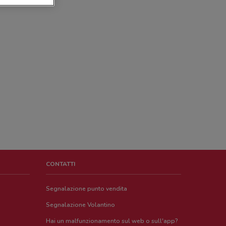
CONTATTI
Segnalazione punto vendita
Segnalazione Volantino
Hai un malfunzionamento sul web o sull'app?