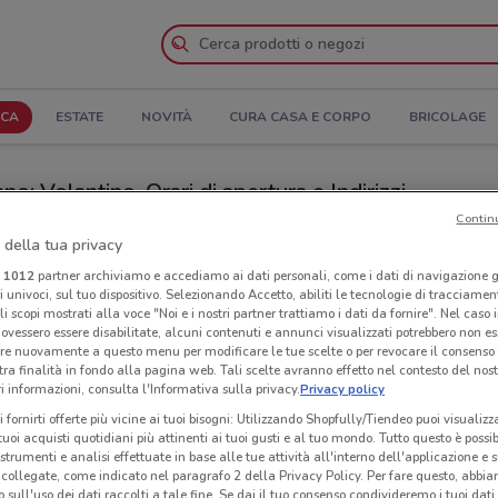
ICA
ESTATE
NOVITÀ
CURA CASA E CORPO
BRICOLAGE
: Volantino, Orari di apertura e Indirizzi
Contin
Faiano
Negozi Foto Digital Discount a Pontecagnano Faiano
 della tua privacy
i
1012
partner archiviamo e accediamo ai dati personali, come i dati di navigazione g
Neg
ri univoci, sul tuo dispositivo. Selezionando Accetto, abiliti le tecnologie di tracciame
al Discount
Pon
li scopi mostrati alla voce "Noi e i nostri partner trattiamo i dati da fornire". Nel caso 
ovessero essere disabilitate, alcuni contenuti e annunci visualizzati potrebbero non ess
re nuovamente a questo menu per modificare le tue scelte o per revocare il consenso
tra finalità in fondo alla pagina web. Tali scelte avranno effetto nel contesto del nost
 informazioni, consulta l'Informativa sulla privacy.
Privacy policy
i fornirti offerte più vicine ai tuoi bisogni: Utilizzando Shopfully/Tiendeo puoi visualizz
i tuoi acquisti quotidiani più attinenti ai tuoi gusti e al tuo mondo. Tutto questo è possi
 strumenti e analisi effettuate in base alle tue attività all'interno dell'applicazione e 
collegate, come indicato nel paragrafo 2 della Privacy Policy. Per fare questo, abbi
 sull'uso dei dati raccolti a tale fine. Se dai il tuo consenso condivideremo i tuoi dati