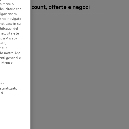
o a Menu >
o Digital Discount, offerte e negozi
bblicitarie che
vigazione su
e hai navigato
Digital Discount
(nel caso in cui
ificativi del
ettività e le
stra Privacy
cato,
e tue
la nostra App.
nti generici e
 a Menu >
fini
sonalizzati,
zi.