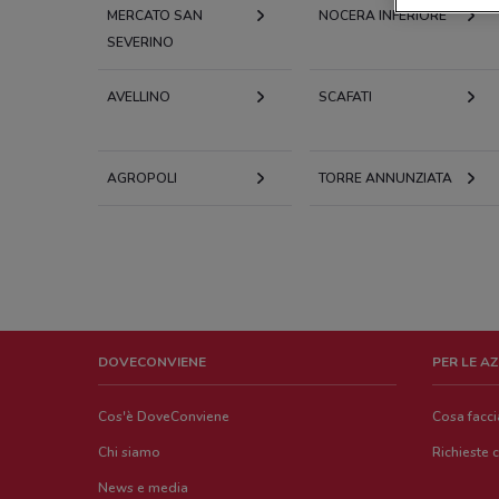
MERCATO SAN
NOCERA INFERIORE
SEVERINO
AVELLINO
SCAFATI
AGROPOLI
TORRE ANNUNZIATA
DOVECONVIENE
PER LE A
Cos'è DoveConviene
Cosa facc
Chi siamo
Richieste 
News e media