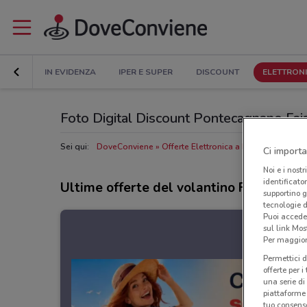
IN EVIDENZA
IPER E SUPER
DISCOUNT
ELETTRON
Foto Digital Discount Pontecagnano Faiano
Sei qui:
DoveConviene
Offerte Elettronica a Pontecagnano 
Ci importa
Noi e i nostr
identificato
Ultime offerte del volantino Foto Digit
supportino g
tecnologie d
Puoi accede
sul link Mos
Per maggiori
Permettici d
offerte per 
una serie di
piattaforme 
tuo consenso