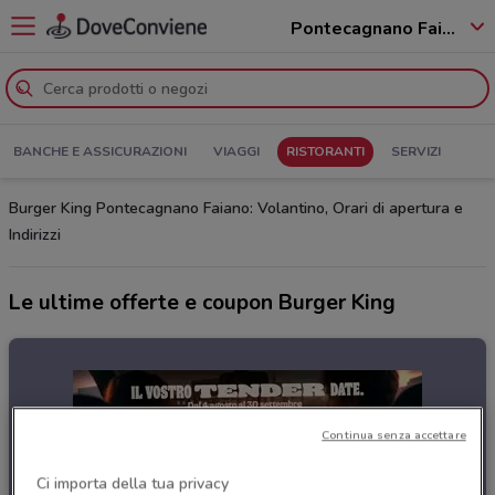
Pontecagnano Faiano - 84098
BANCHE E ASSICURAZIONI
VIAGGI
RISTORANTI
SERVIZI
Burger King Pontecagnano Faiano: Volantino, Orari di apertura e
Indirizzi
Le ultime offerte e coupon Burger King
Continua senza accettare
Ci importa della tua privacy