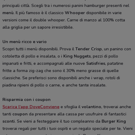
principali città. Scegli tra i numerosi panini hamburger presenti nel
menù
. Il più famoso è il classico
Whooper
disponibile in varie
versioni come il double whooper. Carne di manzo al 100% cotta
alla griglia per un sapore irresistibile.
Un menù ricco e vario
Scopri tutti i menù disponibili. Prova il
Tender Crisp
, un panino con
cotoletta di pollo e insalata, o i
King Nuggets
, pezzi di pollo
impanati e fritti, e accompagnali alle nuove
Satisfries
, patatine
fritte a forma zig-zag che sono il 30% meno grasse di quelle
classiche. Se preferisci sono disponibili anche i wrap, rotoli di
piadina ripieni di pollo o carne, e anche tante insalate.
Risparmia con i coupon
Scarica l’app DoveConviene
e sfoglia il
volantino
, troverai anche
tanti
coupon
da presentare alla cassa per usufruire di fantastici
sconti
. Se vieni a festeggiare il tuo compleanno da
Burger King
troverai regali per tutti i tuoi ospiti e un regalo speciale per te. Vieni