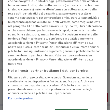
che hai navigato in un sito di viaggi, potremo mostrarti delle offerte a
tema vacanze. Inoltre, i dati sulla posizione (nel caso in cui abbia fornito
il relativo consenso) insieme alle informazioni sulle prestazioni della
rete e agli identificativi del dispositivo, possono essere raccolte e
condivisi con terze parti per comprendere e migliorare la connettività e
le esperienze applicative sulle delle reti wireless, come meglio indicato
nel paragrafo 13.b della nostra Privacy Policy. Inoltre, i tuoi dati possono
anche essere utilizzati per la creazione di report, ricerche di mercato,
scientifiche e statistiche, analisi basate sulla posizione e analisi delle
tendenze. Puoi modificare le tue preferenze in qualsiasi momento
accedendo a Menu > Privacy > Personalizzazione all'interno della
nostra App. Cosa succede se rifiuti: Continuerai a visualizzare annunci
Burger King
Burger King
pubblicitari, ma riguarderanno argomenti generici e probabilmente non
saranno rilevanti per i tuoi interessi. Potrai sempre cambiare idea
Scade il 14/12
3.9 km
Scade il 31/12
3.9 km
accedendo a Menu > Privacy > Personalizzazione all'interno della
nostra App.
Noi e i nostri partner trattiamo i dati per fornire:
Porta DoveConviene sempre con te!
Utilizzare dati di geolocalizzazione precisi. Scansione attiva delle
Puoi trovare le migliori offerte dei negozi vicino a te,
caratteristiche del dispositivo ai fini dell’identificazione. Archiviare
salvarle e creare la tua lista del risparmio, comodamente
informazioni su dispositivo e/o accedervi. Pubblicità e contenuti
dal tuo cellulare.
personalizzati, misurazione delle prestazioni dei contenuti e degli
annunci, ricerche sul pubblico, sviluppo di servizi.
SCARICA L’APP
Elenco dei partner