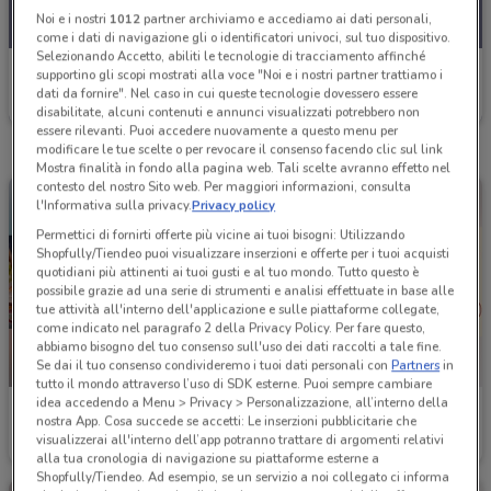
Noi e i nostri
1012
partner archiviamo e accediamo ai dati personali,
come i dati di navigazione gli o identificatori univoci, sul tuo dispositivo.
Selezionando Accetto, abiliti le tecnologie di tracciamento affinché
Burger King
supportino gli scopi mostrati alla voce "Noi e i nostri partner trattiamo i
dati da fornire". Nel caso in cui queste tecnologie dovessero essere
Scade il 30/09
3.9 km
disabilitate, alcuni contenuti e annunci visualizzati potrebbero non
essere rilevanti. Puoi accedere nuovamente a questo menu per
modificare le tue scelte o per revocare il consenso facendo clic sul link
Mostra finalità in fondo alla pagina web. Tali scelte avranno effetto nel
contesto del nostro Sito web. Per maggiori informazioni, consulta
l'Informativa sulla privacy.
Privacy policy
Permettici di fornirti offerte più vicine ai tuoi bisogni: Utilizzando
Shopfully/Tiendeo puoi visualizzare inserzioni e offerte per i tuoi acquisti
quotidiani più attinenti ai tuoi gusti e al tuo mondo. Tutto questo è
possibile grazie ad una serie di strumenti e analisi effettuate in base alle
tue attività all'interno dell'applicazione e sulle piattaforme collegate,
come indicato nel paragrafo 2 della Privacy Policy. Per fare questo,
abbiamo bisogno del tuo consenso sull'uso dei dati raccolti a tale fine.
Se dai il tuo consenso condivideremo i tuoi dati personali con
Partners
in
NUOVO
tutto il mondo attraverso l’uso di SDK esterne. Puoi sempre cambiare
idea accedendo a Menu > Privacy > Personalizzazione, all’interno della
Burger King
Burger King
nostra App. Cosa succede se accetti: Le inserzioni pubblicitarie che
visualizzerai all'interno dell’app potranno trattare di argomenti relativi
Scade il 31/08
3.9 km
Scade il 07/09
3.9 km
alla tua cronologia di navigazione su piattaforme esterne a
Shopfully/Tiendeo. Ad esempio, se un servizio a noi collegato ci informa