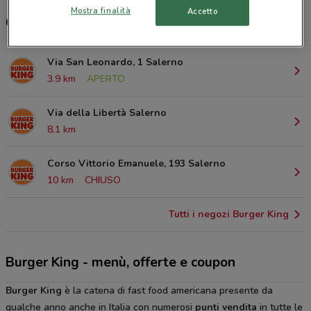
Mostra finalità
Accetto
Orari e ristoranti Burger King
Via San Leonardo, 1 Salerno
3.9 km
APERTO
Via della Libertà Salerno
8.1 km
Corso Vittorio Emanuele, 193 Salerno
10 km
CHIUSO
Tutti i negozi Burger King
Burger King - menù, offerte e coupon
Burger King
è la catena di fast food americana presente da
qualche anno anche in Italia con numerosi
punti vendita
in tutte le