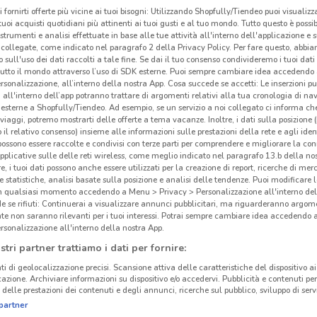
i fornirti offerte più vicine ai tuoi bisogni: Utilizzando Shopfully/Tiendeo puoi visualizz
i tuoi acquisti quotidiani più attinenti ai tuoi gusti e al tuo mondo. Tutto questo è possi
 strumenti e analisi effettuate in base alle tue attività all'interno dell'applicazione e 
collegate, come indicato nel paragrafo 2 della Privacy Policy. Per fare questo, abbi
 sull'uso dei dati raccolti a tale fine. Se dai il tuo consenso condivideremo i tuoi dati
tutto il mondo attraverso l’uso di SDK esterne. Puoi sempre cambiare idea accedend
rsonalizzazione, all’interno della nostra App. Cosa succede se accetti: Le inserzioni pu
i all'interno dell’app potranno trattare di argomenti relativi alla tua cronologia di na
esterne a Shopfully/Tiendeo. Ad esempio, se un servizio a noi collegato ci informa ch
i viaggi, potremo mostrarti delle offerte a tema vacanze. Inoltre, i dati sulla posizione 
o il relativo consenso) insieme alle informazioni sulle prestazioni della rete e agli ident
Gli
 possono essere raccolte e condivisi con terze parti per comprendere e migliorare la conn
neg
pplicative sulle delle reti wireless, come meglio indicato nel paragrafo 13.b della no
re, i tuoi dati possono anche essere utilizzati per la creazione di report, ricerche di mer
 e statistiche, analisi basate sulla posizione e analisi delle tendenze. Puoi modificare l
5.8 km
Todis
in qualsiasi momento accedendo a Menu > Privacy > Personalizzazione all'interno del
 se rifiuti: Continuerai a visualizzare annunci pubblicitari, ma riguarderanno argome
Robe
te non saranno rilevanti per i tuoi interessi. Potrai sempre cambiare idea accedendo
Infer
rsonalizzazione all'interno della nostra App.
i gio
stri partner trattiamo i dati per fornire:
per l
ti di geolocalizzazione precisi. Scansione attiva delle caratteristiche del dispositivo ai 
Todi
icazione. Archiviare informazioni su dispositivo e/o accedervi. Pubblicità e contenuti per
delle prestazioni dei contenuti e degli annunci, ricerche sul pubblico, sviluppo di servi
con 
partner
Pont