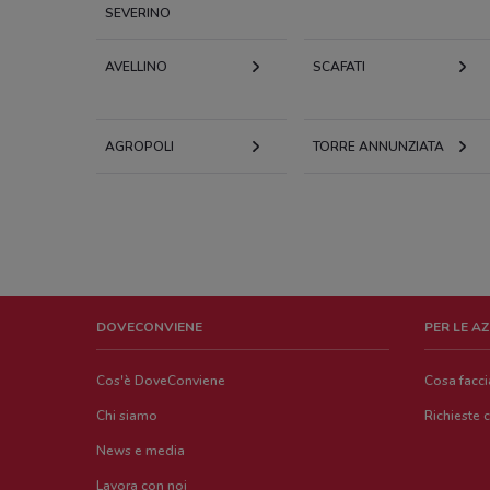
SEVERINO
AVELLINO
SCAFATI
AGROPOLI
TORRE ANNUNZIATA
DOVECONVIENE
PER LE A
Cos'è DoveConviene
Cosa facc
Chi siamo
Richieste 
News e media
Lavora con noi