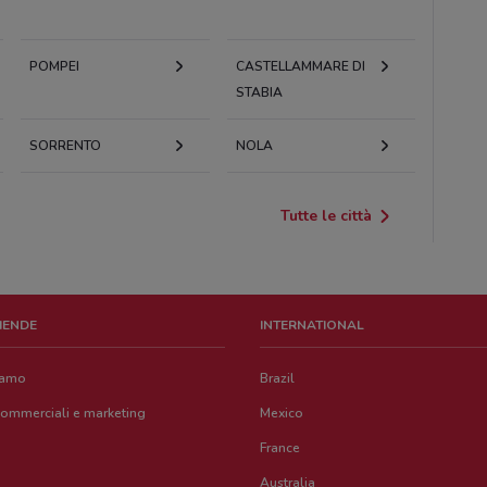
POMPEI
CASTELLAMMARE DI
STABIA
SORRENTO
NOLA
Tutte le città
ZIENDE
INTERNATIONAL
iamo
Brazil
commerciali e marketing
Mexico
France
Australia