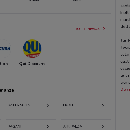
canti
Inolt
march
della
TUTTI I NEGOZI
Tant
Todi
vola
quali
tion
Qui Discount
occas
la c
vicin
Dov
cinanze
BATTIPAGLIA
EBOLI
PAGANI
ATRIPALDA