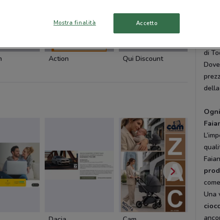
L'obi
spes
Mostra finalità
Accetto
contr
linee
-1 GIORNO
-3 GIORNI
-1 GIORNO
di To
n
Action
Qui Discount
DoveC
prezz
della
Ogni
Faia
L’imp
quali
Faian
prodo
com
Una v
cioc
anco
Dacia
Cam
Cam