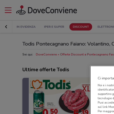
IN EVIDENZA
IPER E SUPER
DISCOUNT
ELETTRON
Todis Pontecagnano Faiano: Volantino, Ora
Sei qui:
DoveConviene
Offerte Discount a Pontecagnano Fa
Ultime offerte Todis
Ci importa
Noi e i nostr
identificato
supportino g
tecnologie d
Puoi accede
sul link Mos
Per maggiori