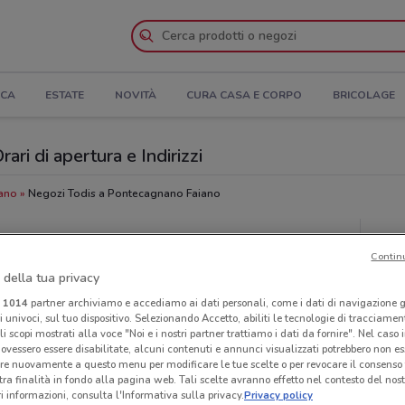
ICA
ESTATE
NOVITÀ
CURA CASA E CORPO
BRICOLAGE
ri di apertura e Indirizzi
iano
Negozi Todis a Pontecagnano Faiano
Ora
Contin
 della tua privacy
i
1014
partner archiviamo e accediamo ai dati personali, come i dati di navigazione g
ri univoci, sul tuo dispositivo. Selezionando Accetto, abiliti le tecnologie di tracciame
li scopi mostrati alla voce "Noi e i nostri partner trattiamo i dati da fornire". Nel caso 
ovessero essere disabilitate, alcuni contenuti e annunci visualizzati potrebbero non ess
re nuovamente a questo menu per modificare le tue scelte o per revocare il consenso
tra finalità in fondo alla pagina web. Tali scelte avranno effetto nel contesto del nost
 informazioni, consulta l'Informativa sulla privacy.
Privacy policy