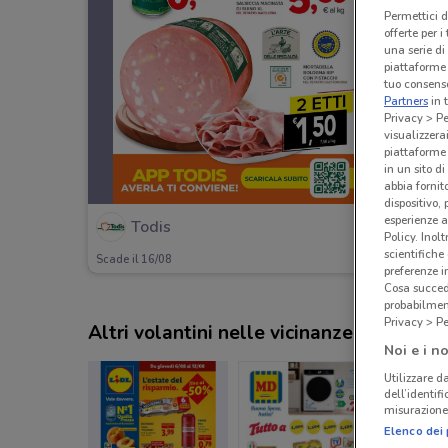
Permettici d
offerte per 
una serie di
piattaforme 
tuo consenso
Partners
in 
Privacy > Pe
visualizzera
piattaforme 
in un sito d
abbia fornit
dispositivo,
esperienze a
Todis
Policy. Inolt
scientifiche
Scade il 16/08
preferenze 
Cosa succede
probabilmen
Privacy > Pe
Altri volantini nelle vicinanze
Noi e i no
Utilizzare da
dell’identif
misurazione 
Elenco dei 