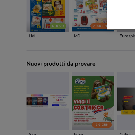
NUOVO
-1 GIORNO
Lidl
MD
Eurospi
Nuovi prodotti da provare
-5 GIORNI
Sky
Foxy
Cofidis