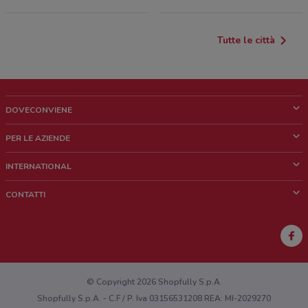
Tutte le città
DOVECONVIENE
Cos'è DoveConviene
PER LE AZIENDE
Chi siamo
Cosa facciamo
INTERNATIONAL
News e media
Richieste commerciali e marketing
Brazil
CONTATTI
Lavora con noi
Mexico
Segnalazione punto vendita
France
Segnalazione Volantino
Australia
Hai un malfunzionamento sul web o sull'app?
New Zealand
© Copyright 2026 Shopfully S.p.A.
Shopfully S.p.A. - C.F / P. Iva 03156531208 REA: MI-2029270