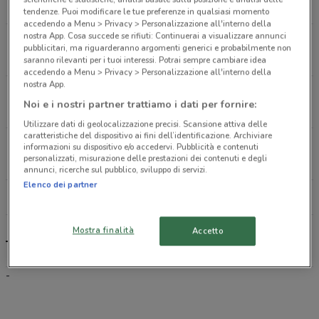
178 m
tendenze. Puoi modificare le tue preferenze in qualsiasi momento
accedendo a Menu > Privacy > Personalizzazione all'interno della
nostra App. Cosa succede se rifiuti: Continuerai a visualizzare annunci
Strada Statale 145 42 Pompei
pubblicitari, ma riguarderanno argomenti generici e probabilmente non
1.9 km
saranno rilevanti per i tuoi interessi. Potrai sempre cambiare idea
accedendo a Menu > Privacy > Personalizzazione all'interno della
nostra App.
Via Scafati 119 Sant'antonio Abate
Noi e i nostri partner trattiamo i dati per fornire:
2.3 km
Utilizzare dati di geolocalizzazione precisi. Scansione attiva delle
caratteristiche del dispositivo ai fini dell’identificazione. Archiviare
Via Scafati 218 Sant'antonio Abate
informazioni su dispositivo e/o accedervi. Pubblicità e contenuti
personalizzati, misurazione delle prestazioni dei contenuti e degli
2.3 km
annunci, ricerche sul pubblico, sviluppo di servizi.
Elenco dei partner
Tutti i negozi Tiscali Casa
Mostra finalità
Accetto
Tiscali Casa, offerte e negozi
-