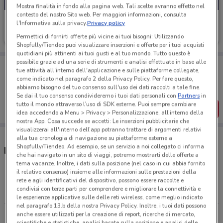
Mostra finalità in fondo alla pagina web. Tali scelte avranno effetto nel
contesto del nostro Sito web. Per maggiori informazioni, consulta
Tiscali Casa
l'Informativa sulla privacy.
Privacy policy
Scade il 31/08
87 m
Permettici di fornirti offerte più vicine ai tuoi bisogni: Utilizzando
Shopfully/Tiendeo puoi visualizzare inserzioni e offerte per i tuoi acquisti
quotidiani più attinenti ai tuoi gusti e al tuo mondo. Tutto questo è
possibile grazie ad una serie di strumenti e analisi effettuate in base alle
Porta DoveConviene sempre con te!
tue attività all'interno dell'applicazione e sulle piattaforme collegate,
Puoi trovare le migliori offerte dei negozi vicino a te,
come indicato nel paragrafo 2 della Privacy Policy. Per fare questo,
salvarle e creare la tua lista del risparmio, comodamente
abbiamo bisogno del tuo consenso sull'uso dei dati raccolti a tale fine.
dal tuo cellulare.
Se dai il tuo consenso condivideremo i tuoi dati personali con
Partners
in
tutto il mondo attraverso l’uso di SDK esterne. Puoi sempre cambiare
SCARICA L’APP
idea accedendo a Menu > Privacy > Personalizzazione, all’interno della
nostra App. Cosa succede se accetti: Le inserzioni pubblicitarie che
visualizzerai all'interno dell’app potranno trattare di argomenti relativi
alla tua cronologia di navigazione su piattaforme esterne a
Shopfully/Tiendeo. Ad esempio, se un servizio a noi collegato ci informa
Negozi Tiscali Casa a Pompei
che hai navigato in un sito di viaggi, potremo mostrarti delle offerte a
tema vacanze. Inoltre, i dati sulla posizione (nel caso in cui abbia fornito
il relativo consenso) insieme alle informazioni sulle prestazioni della
Via Lepanto 18 Pompei
rete e agli identificativi del dispositivo, possono essere raccolte e
condivisi con terze parti per comprendere e migliorare la connettività e
87 m
le esperienze applicative sulle delle reti wireless, come meglio indicato
nel paragrafo 13.b della nostra Privacy Policy. Inoltre, i tuoi dati possono
anche essere utilizzati per la creazione di report, ricerche di mercato,
Via Lepanto 55 Pompei
scientifiche e statistiche, analisi basate sulla posizione e analisi delle