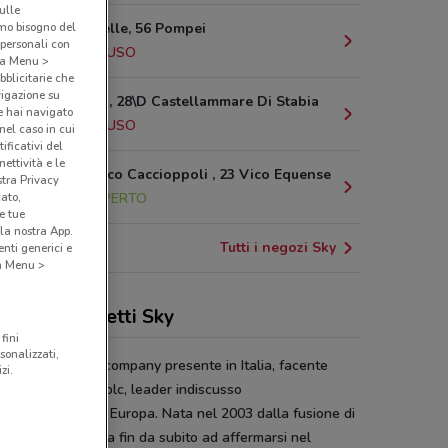
sulle
amo bisogno del
Via Fontanelle, 56 Pompei
 personali con
2.1 km
CHIUSO
o a Menu >
bblicitarie che
vigazione su
Via Pozzillo, 28\D Castellammare Di Stabia
e hai navigato
3.2 km
CHIUSO
(nel caso in cui
ificativi del
ettività e le
Via Domenico Caccioppoli , 23 Vico Equense
stra Privacy
cato,
11.6 km
APERTO
e tue
la nostra App.
Tutti i negozi Sky
nti generici e
 a Menu >
erte e pacchetti Sky
fini
sonalizzati,
è la prima media company presente in Italia, facente
zi.
 del gruppo Sky plc, leader indiscusso
intrattenimento in Europa. Nata nel 2003 dalla fusione di
m e Telepiù, inizia fin da subito ad affermarsi nel