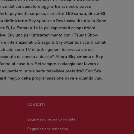
enze del consumatore oggi offre al nostro paese
ferta pay molto corposa, con oltre
150 canali, di cui 60
ta definizione
: Sky sport con l’esclusiva di tutta la Serie
rie B, La Formula 1e le più importanti competizioni
ive; Sky uno per l’intrattenimento con i Talent Show
ani e internazionali più seguiti, Sky Atlantic ricca di canali
ati alle serie TV di tutti i generi. Se invece sei un
sionato di cinema o di arte? Allora
Sky cinema
e
Sky
fanno al caso tuo. Sei sempre in viaggio per lavoro e
uoi perderti la tua serie televisiva preferita? Con
Sky
ai il meglio della programmazione dove e quando vuoi.
CONTATTI
Segnalazione punto vendita
Segnalazione Volantino