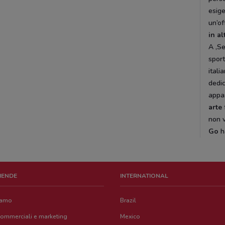
esig
un’of
in al
A ,Se
sport
itali
dedic
appas
arte
non v
Go
h
ZIENDE
INTERNATIONAL
iamo
Brazil
commerciali e marketing
Mexico