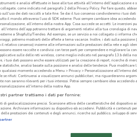
 strumenti e analisi effettuate in base alle tue attività all'interno dell'applicazione e 
collegate, come indicato nel paragrafo 2 della Privacy Policy. Per fare questo, abbi
 sull'uso dei dati raccolti a tale fine. Se dai il tuo consenso condivideremo i tuoi dati
tutto il mondo attraverso l’uso di SDK esterne. Puoi sempre cambiare idea accedend
rsonalizzazione, all’interno della nostra App. Cosa succede se accetti: Le inserzioni pu
i all'interno dell’app potranno trattare di argomenti relativi alla tua cronologia di na
esterne a Shopfully/Tiendeo. Ad esempio, se un servizio a noi collegato ci informa ch
i viaggi, potremo mostrarti delle offerte a tema vacanze. Inoltre, i dati sulla posizione 
o il relativo consenso) insieme alle informazioni sulle prestazioni della rete e agli ident
 possono essere raccolte e condivisi con terze parti per comprendere e migliorare la conn
pplicative sulle delle reti wireless, come meglio indicato nel paragrafo 13.b della no
re, i tuoi dati possono anche essere utilizzati per la creazione di report, ricerche di mer
 e statistiche, analisi basate sulla posizione e analisi delle tendenze. Puoi modificare l
in qualsiasi momento accedendo a Menu > Privacy > Personalizzazione all'interno del
 se rifiuti: Continuerai a visualizzare annunci pubblicitari, ma riguarderanno argome
862 m
te non saranno rilevanti per i tuoi interessi. Potrai sempre cambiare idea accedendo
rsonalizzazione all'interno della nostra App.
stri partner trattiamo i dati per fornire:
Off
cinanze
ti di geolocalizzazione precisi. Scansione attiva delle caratteristiche del dispositivo ai 
icazione. Archiviare informazioni su dispositivo e/o accedervi. Pubblicità e contenuti per
Sky
delle prestazioni dei contenuti e degli annunci, ricerche sul pubblico, sviluppo di servi
parte
TORRE ANNUNZIATA
CASTELLAMMARE DI
partner
dell’
STABIA
Strea