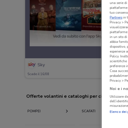
una serie di
piattaforme 
tuo consenso
Partners
in 
Privacy > Pe
visualizzera
piattaforme 
in un sito d
abbia fornit
dispositivo,
esperienze a
Policy. Inolt
scientifiche
Sky
preferenze 
Cosa succede
Scade il 16/08
probabilmen
Privacy > Pe
Noi e i no
Offerte volantini e cataloghi per città nelle vi
Utilizzare da
dell’identif
misurazione 
POMPEI
SCAFATI
Elenco dei 