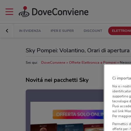
IN EVIDENZA
IPER E SUPER
DISCOUNT
ELETTRON
Sky Pompei: Volantino, Orari di apertura e
Sei qui:
DoveConviene
Offerte Elettronica a Pompei
Negoz
Ci importa
Novitá nei pacchetti Sky
Noi e i nostr
identificato
supportino g
tecnologie d
Puoi accede
sul link Mos
Per maggiori
Permettici d
offerte per 