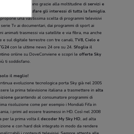
re televisivo italiano grazie alla moltitudine di
servizi e
i adatti a soddisfare gli interessi di tutta la famiglia
.
propone una vastissima scelta di programmi televisivi
 serie Tv ai documentari, dai programmi di sport ai
ni animati trasmessi via satellite e via fibra, ma anche
e e sul digitale terrestre con tre canali,
TV8, Cielo e
TG24
con le ultime news 24 ore su 24.
Sfoglia il
ntino
online su DoveConviene e scopri le
offerte Sky
iù ti soddisfano.
solo il meglio!
ntinua evoluzione tecnologica porta Sky già nel 2005
sere la prima televisione italiana a trasmettere in
alta
nizione
garantendo al consumatore programmi di
sima risoluzione come per esempio i Mondiali Fifa in
nia, i primi ad essere trasmessi in HD. Così nel 2008
a per la prima volta il
decoder My Sky HD
, ad alta
izione e con hard disk integrato in modo da rendere
nalizzabili i contenuti televisivi. Sempre attenta alle