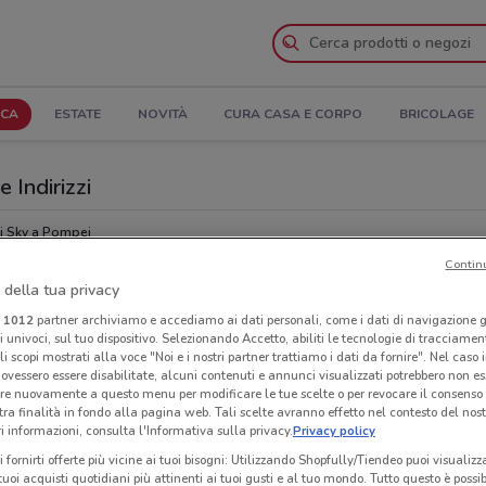
ICA
ESTATE
NOVITÀ
CURA CASA E CORPO
BRICOLAGE
 Indirizzi
i Sky a Pompei
Contin
 della tua privacy
Ind
i
1012
partner archiviamo e accediamo ai dati personali, come i dati di navigazione g
ri univoci, sul tuo dispositivo. Selezionando Accetto, abiliti le tecnologie di tracciame
li scopi mostrati alla voce "Noi e i nostri partner trattiamo i dati da fornire". Nel caso 
ovessero essere disabilitate, alcuni contenuti e annunci visualizzati potrebbero non ess
re nuovamente a questo menu per modificare le tue scelte o per revocare il consenso
tra finalità in fondo alla pagina web. Tali scelte avranno effetto nel contesto del nost
 informazioni, consulta l'Informativa sulla privacy.
Privacy policy
i fornirti offerte più vicine ai tuoi bisogni: Utilizzando Shopfully/Tiendeo puoi visualizz
i tuoi acquisti quotidiani più attinenti ai tuoi gusti e al tuo mondo. Tutto questo è possi