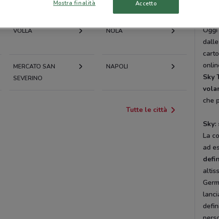
Mostra finalità
Accetto
setto
NOCERA INFERIORE
PORTICI
canal
Oggi 
VOLLA
NOLA
dalle
carto
onlin
MERCATO SAN
NAPOLI
Sky 
SEVERINO
vola
che p
Tutte le città
Sky: 
La co
ad es
defi
altis
Germa
lanci
defin
perso