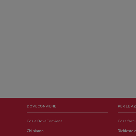
DOVECONVIENE
PER LE A
Cos'è DoveConviene
Cosa facc
Chi siamo
Richieste 