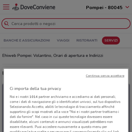
Pompei - 80045
BANCHE E ASSICURAZIONI
VIAGGI
RISTORANTI
SERVIZI
Ehiweb Pompei: Volantino, Orari di apertura e Indirizzi
Ultime offerte del volantino Ehiweb
Continua senza accettare
Ci importa della tua privacy
Noi e i nostri
1014
partner archiviamo e accediamo ai dati personali,
come i dati di navigazione gli o identificatori univoci, sul tuo dispositivo.
Selezionando Accetto, abiliti le tecnologie di tracciamento affinché
supportino gli scopi mostrati alla voce "Noi e i nostri partner trattiamo i
dati da fornire". Nel caso in cui queste tecnologie dovessero essere
disabilitate, alcuni contenuti e annunci visualizzati potrebbero non
essere rilevanti. Puoi accedere nuovamente a questo menu per
modificare le tue scelte o per revocare il consenso facendo clic sul link