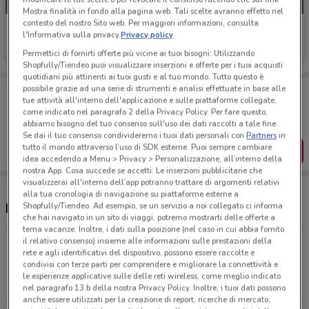
Mostra finalità in fondo alla pagina web. Tali scelte avranno effetto nel
contesto del nostro Sito web. Per maggiori informazioni, consulta
Ehiweb
l'Informativa sulla privacy.
Privacy policy
Scade il 31/08
15.1 km
Permettici di fornirti offerte più vicine ai tuoi bisogni: Utilizzando
Shopfully/Tiendeo puoi visualizzare inserzioni e offerte per i tuoi acquisti
quotidiani più attinenti ai tuoi gusti e al tuo mondo. Tutto questo è
possibile grazie ad una serie di strumenti e analisi effettuate in base alle
Porta DoveConviene sempre con te!
tue attività all'interno dell'applicazione e sulle piattaforme collegate,
Puoi trovare le migliori offerte dei negozi vicino a te,
come indicato nel paragrafo 2 della Privacy Policy. Per fare questo,
salvarle e creare la tua lista del risparmio, comodamente
abbiamo bisogno del tuo consenso sull'uso dei dati raccolti a tale fine.
dal tuo cellulare.
Se dai il tuo consenso condivideremo i tuoi dati personali con
Partners
in
tutto il mondo attraverso l’uso di SDK esterne. Puoi sempre cambiare
SCARICA L’APP
idea accedendo a Menu > Privacy > Personalizzazione, all’interno della
nostra App. Cosa succede se accetti: Le inserzioni pubblicitarie che
visualizzerai all'interno dell’app potranno trattare di argomenti relativi
alla tua cronologia di navigazione su piattaforme esterne a
Shopfully/Tiendeo. Ad esempio, se un servizio a noi collegato ci informa
Negozi Ehiweb a Pompei
che hai navigato in un sito di viaggi, potremo mostrarti delle offerte a
tema vacanze. Inoltre, i dati sulla posizione (nel caso in cui abbia fornito
il relativo consenso) insieme alle informazioni sulle prestazioni della
Via Terza Traversa San Michele, 64 Piano Di
rete e agli identificativi del dispositivo, possono essere raccolte e
Sorrento
condivisi con terze parti per comprendere e migliorare la connettività e
le esperienze applicative sulle delle reti wireless, come meglio indicato
15.1 km
nel paragrafo 13.b della nostra Privacy Policy. Inoltre, i tuoi dati possono
anche essere utilizzati per la creazione di report, ricerche di mercato,