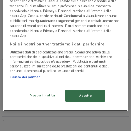
scientifiche e statistiche, analisi basate sulla posizione e analisi delle
Via Roma, 15 Roccapiemonte
tendenze. Puoi modificare le tue preferenze in qualsiasi momento
16.1 km
accedendo a Menu > Privacy > Personalizzazione all'interno della
nostra App. Cosa succede se rifiuti: Continuerai a visualizzare annunci
pubblicitari, ma riguarderanno argomenti generici e probabilmente non
Via Picenna, 17 San Giorgio A Cremano
saranno rilevanti per i tuoi interessi. Potrai sempre cambiare idea
16.2 km
accedendo a Menu > Privacy > Personalizzazione all'interno della
nostra App.
Noi e i nostri partner trattiamo i dati per fornire:
Via San Gennariello, 76 Pollena Trocchia
16.5 km
Utilizzare dati di geolocalizzazione precisi. Scansione attiva delle
caratteristiche del dispositivo ai fini dell’identificazione. Archiviare
informazioni su dispositivo e/o accedervi. Pubblicità e contenuti
personalizzati, misurazione delle prestazioni dei contenuti e degli
Via Rubinacci, 25 Cercola
annunci, ricerche sul pubblico, sviluppo di servizi.
16.6 km
Elenco dei partner
Tutti i negozi Ehiweb
Mostra finalità
Accetto
Ehiweb, offerte e negozi
-