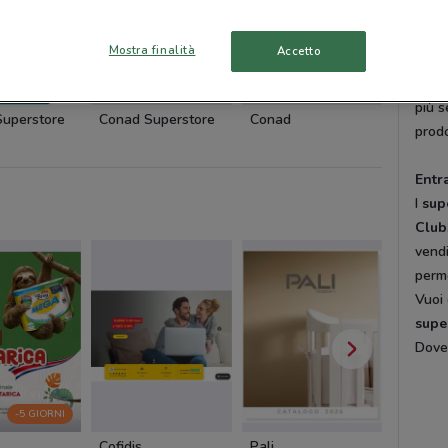
Non 
prodo
Mostra finalità
Accetto
inolt
marc
più s
uperstore
Conad Superstore
Conad
Conad 
prodo
Entr
I
sup
Club
vendi
perme
Vuoi 
supe
DoveC
-5 GIORNI
Cofidis
Pali
Cam