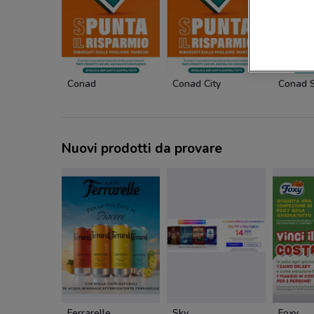
Conad
Conad City
Conad S
Nuovi prodotti da provare
Ferrarelle
Sky
Foxy