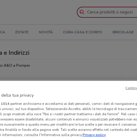
ICA
ESTATE
NOVITÀ
CURA CASA E CORPO
BRICOLAGE
e Indirizzi
zi A&O a Pompei
Neg
Contin
 della tua privacy
i
1014
partner archiviamo e accediamo ai dati personali, come i dati di navigazione g
ri univoci, sul tuo dispositivo. Selezionando Accetto, abiliti le tecnologie di tracciame
li scopi mostrati alla voce "Noi e i nostri partner trattiamo i dati da fornire". Nel caso 
ovessero essere disabilitate, alcuni contenuti e annunci visualizzati potrebbero non ess
re nuovamente a questo menu per modificare le tue scelte o per revocare il consenso
tra finalità in fondo alla pagina web. Tali scelte avranno effetto nel contesto del nost
 informazioni, consulta l'Informativa sulla privacy.
Privacy policy