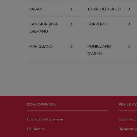
PAGANI
TORRE DEL GRECO
SAN GIORGIO A
SORRENTO
CREMANO
MARIGLIANO
POMIGLIANO
D'ARCO
DOVECONVIENE
PER LE A
Cos'è DoveConviene
Cosa facc
Chi siamo
Richieste 