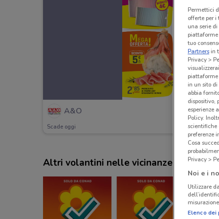
Permettici d
offerte per 
una serie di
piattaforme 
tuo consenso
Partners
in 
Privacy > Pe
visualizzera
piattaforme 
in un sito d
abbia fornit
dispositivo,
esperienze a
A&O
Policy. Inolt
scientifiche
Scade oggi
preferenze 
Cosa succede
probabilmen
Privacy > Pe
Altri volantini nelle vicinanze
Noi e i no
Utilizzare da
dell’identif
misurazione 
Elenco dei 