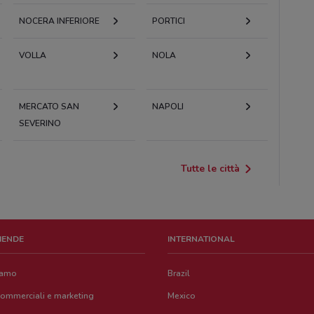
NOCERA INFERIORE
PORTICI
VOLLA
NOLA
MERCATO SAN
NAPOLI
SEVERINO
Tutte le città
ZIENDE
INTERNATIONAL
iamo
Brazil
commerciali e marketing
Mexico