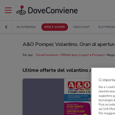
IN EVIDENZA
IPER E SUPER
DISCOUNT
ELETTRON
A&O Pompei: Volantino, Orari di apertura 
Sei qui:
DoveConviene
Offerte Iper e super a Pompei
Nego
Ultime offerte del volantino A&O
Ci importa
Noi e i nostr
identificato
supportino g
tecnologie d
Puoi accede
sul link Mos
Per maggiori