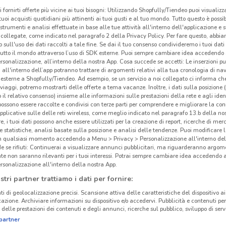
i fornirti offerte più vicine ai tuoi bisogni: Utilizzando Shopfully/Tiendeo puoi visualizz
i tuoi acquisti quotidiani più attinenti ai tuoi gusti e al tuo mondo. Tutto questo è possi
 strumenti e analisi effettuate in base alle tue attività all'interno dell'applicazione e 
collegate, come indicato nel paragrafo 2 della Privacy Policy. Per fare questo, abbi
 sull'uso dei dati raccolti a tale fine. Se dai il tuo consenso condivideremo i tuoi dati
tutto il mondo attraverso l’uso di SDK esterne. Puoi sempre cambiare idea accedend
rsonalizzazione, all’interno della nostra App. Cosa succede se accetti: Le inserzioni pu
i all'interno dell’app potranno trattare di argomenti relativi alla tua cronologia di na
esterne a Shopfully/Tiendeo. Ad esempio, se un servizio a noi collegato ci informa ch
A&O
i viaggi, potremo mostrarti delle offerte a tema vacanze. Inoltre, i dati sulla posizione 
o il relativo consenso) insieme alle informazioni sulle prestazioni della rete e agli ident
 possono essere raccolte e condivisi con terze parti per comprendere e migliorare la conn
A&
pplicative sulle delle reti wireless, come meglio indicato nel paragrafo 13.b della no
re, i tuoi dati possono anche essere utilizzati per la creazione di report, ricerche di mer
numer
 e statistiche, analisi basate sulla posizione e analisi delle tendenze. Puoi modificare l
5 km
offre
in qualsiasi momento accedendo a Menu > Privacy > Personalizzazione all'interno del
imbat
 se rifiuti: Continuerai a visualizzare annunci pubblicitari, ma riguarderanno argome
te non saranno rilevanti per i tuoi interessi. Potrai sempre cambiare idea accedendo
Sfogl
rsonalizzazione all'interno della nostra App.
tant
stri partner trattiamo i dati per fornire:
per u
ti di geolocalizzazione precisi. Scansione attiva delle caratteristiche del dispositivo ai 
icazione. Archiviare informazioni su dispositivo e/o accedervi. Pubblicità e contenuti per
Prodo
delle prestazioni dei contenuti e degli annunci, ricerche sul pubblico, sviluppo di servi
A&
partner