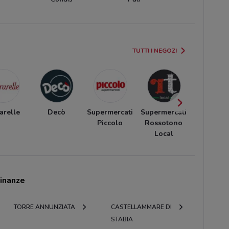
TUTTI I NEGOZI
arelle
Decò
Supermercati
Supermercati
Etè
Piccolo
Rossotono
Local
cinanze
TORRE ANNUNZIATA
CASTELLAMMARE DI
STABIA