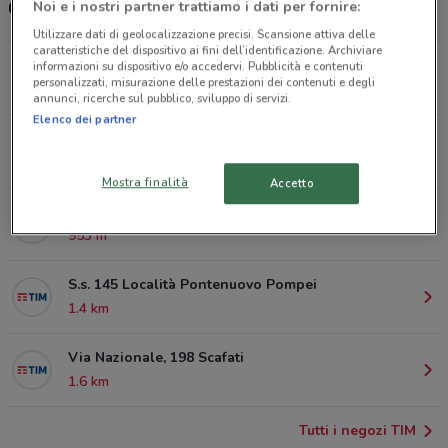
Centro TIM a Pompei
Noi e i nostri partner trattiamo i dati per fornire:
Utilizzare dati di geolocalizzazione precisi. Scansione attiva delle
caratteristiche del dispositivo ai fini dell’identificazione. Archiviare
Piazza Vittorio Veneto, 11 Pompei
informazioni su dispositivo e/o accedervi. Pubblicità e contenuti
personalizzati, misurazione delle prestazioni dei contenuti e degli
218 m
annunci, ricerche sul pubblico, sviluppo di servizi.
Elenco dei partner
Via Del Macello, 22 Pompei
825 m
Mostra finalità
Accetto
Via Macello, 22 Pompei
953 m
S.s. 145 Località Pontenuovo Pompei
1.4 km
Via Nazionale, 198 Scafati
1.6 km
Tutti i negozi TIM