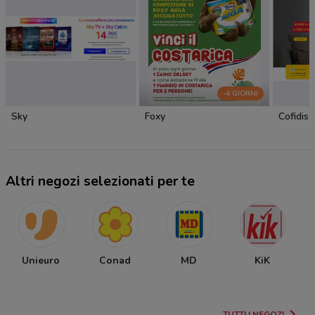
-4 GIORNI
Sky
Foxy
Cofidis
Altri negozi selezionati per te
Unieuro
Conad
MD
KiK
TUTTI I NEGOZI