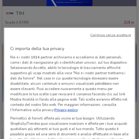
TIM
Scade il 07/09
218 m
Continua senza accettare
Ci importa della tua privacy
Noi e i nostri
1014
partner archiviamo e accediamo ai dati personali,
come i dati di navigazione gli o identificatori univoci, sul tuo dispositivo.
Selezionando Accetto, abiliti le tecnologie di tracciamento affinché
supportino gli scopi mostrati alla voce "Noi e i nostri partner trattiamo i
dati da fornire". Nel caso in cui queste tecnologie dovessero essere
disabilitate, alcuni contenuti e annunci visualizzati potrebbero non
essere rilevanti. Puoi accedere nuovamente a questo menu per
modificare le tue scelte o per revocare il consenso facendo clic sul link
Mostra finalità in fondo alla pagina web. Tali scelte avranno effetto nel
contesto del nostro Sito web. Per maggiori informazioni, consulta
TIM
TIM
l'Informativa sulla privacy.
Privacy policy
Permettici di fornirti offerte più vicine ai tuoi bisogni: Utilizzando
Scade il 30/08
218 m
Scade il 06/09
218 m
Shopfully/Tiendeo puoi visualizzare inserzioni e offerte per i tuoi acquisti
quotidiani più attinenti ai tuoi gusti e al tuo mondo. Tutto questo è
possibile grazie ad una serie di strumenti e analisi effettuate in base alle