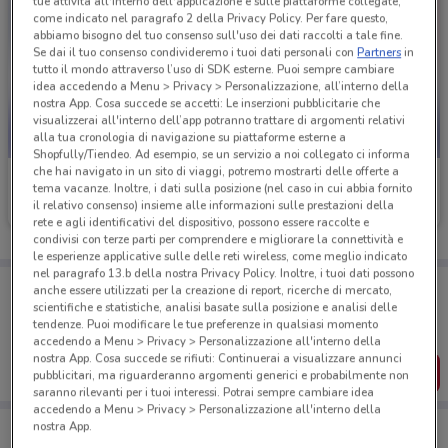
tue attività all'interno dell'applicazione e sulle piattaforme collegate,
come indicato nel paragrafo 2 della Privacy Policy. Per fare questo,
abbiamo bisogno del tuo consenso sull'uso dei dati raccolti a tale fine.
Se dai il tuo consenso condivideremo i tuoi dati personali con
Partners
in
tutto il mondo attraverso l’uso di SDK esterne. Puoi sempre cambiare
idea accedendo a Menu > Privacy > Personalizzazione, all’interno della
nostra App. Cosa succede se accetti: Le inserzioni pubblicitarie che
visualizzerai all'interno dell’app potranno trattare di argomenti relativi
alla tua cronologia di navigazione su piattaforme esterne a
Shopfully/Tiendeo. Ad esempio, se un servizio a noi collegato ci informa
che hai navigato in un sito di viaggi, potremo mostrarti delle offerte a
TIM
TIM
tema vacanze. Inoltre, i dati sulla posizione (nel caso in cui abbia fornito
il relativo consenso) insieme alle informazioni sulle prestazioni della
Scade il 30/08
218 m
Scade il 31/12
218 m
rete e agli identificativi del dispositivo, possono essere raccolte e
condivisi con terze parti per comprendere e migliorare la connettività e
le esperienze applicative sulle delle reti wireless, come meglio indicato
nel paragrafo 13.b della nostra Privacy Policy. Inoltre, i tuoi dati possono
Porta DoveConviene sempre con te!
anche essere utilizzati per la creazione di report, ricerche di mercato,
Puoi trovare le migliori offerte dei negozi vicino a te,
scientifiche e statistiche, analisi basate sulla posizione e analisi delle
salvarle e creare la tua lista del risparmio, comodamente
tendenze. Puoi modificare le tue preferenze in qualsiasi momento
dal tuo cellulare.
accedendo a Menu > Privacy > Personalizzazione all'interno della
nostra App. Cosa succede se rifiuti: Continuerai a visualizzare annunci
SCARICA L’APP
pubblicitari, ma riguarderanno argomenti generici e probabilmente non
saranno rilevanti per i tuoi interessi. Potrai sempre cambiare idea
accedendo a Menu > Privacy > Personalizzazione all'interno della
nostra App.