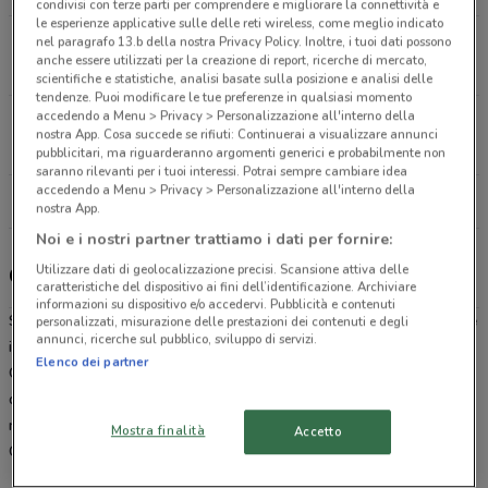
condivisi con terze parti per comprendere e migliorare la connettività e
le esperienze applicative sulle delle reti wireless, come meglio indicato
Via dei Castani, 135-137 Roma
nel paragrafo 13.b della nostra Privacy Policy. Inoltre, i tuoi dati possono
anche essere utilizzati per la creazione di report, ricerche di mercato,
24.4 km
CHIUSO
scientifiche e statistiche, analisi basate sulla posizione e analisi delle
tendenze. Puoi modificare le tue preferenze in qualsiasi momento
accedendo a Menu > Privacy > Personalizzazione all'interno della
Via dei Serpenti 155 Roma
nostra App. Cosa succede se rifiuti: Continuerai a visualizzare annunci
25.2 km
CHIUSO
pubblicitari, ma riguarderanno argomenti generici e probabilmente non
saranno rilevanti per i tuoi interessi. Potrai sempre cambiare idea
accedendo a Menu > Privacy > Personalizzazione all'interno della
Tutti i negozi Caddy's
nostra App.
Noi e i nostri partner trattiamo i dati per fornire:
Utilizzare dati di geolocalizzazione precisi. Scansione attiva delle
Caddy's, offerte e negozi
caratteristiche del dispositivo ai fini dell’identificazione. Archiviare
informazioni su dispositivo e/o accedervi. Pubblicità e contenuti
Se stai cercando un’idea per un regalo o
dove conviene comprare
personalizzati, misurazione delle prestazioni dei contenuti e degli
annunci, ricerche sul pubblico, sviluppo di servizi.
il tuo nuovo profumo Caddy’s è la risposta alla tua domanda.
Elenco dei partner
Catena di negozi specializzata nella vendita di prodotti per l’igiene
della persona e la cura della casa, da Caddy’s troverai sempre i
migliori prodotti ai
migliori prezzi
. Sfoglia il
volantino
online di
Mostra finalità
Accetto
Caddy’s direttamente dal sito di
DoveConviene
.