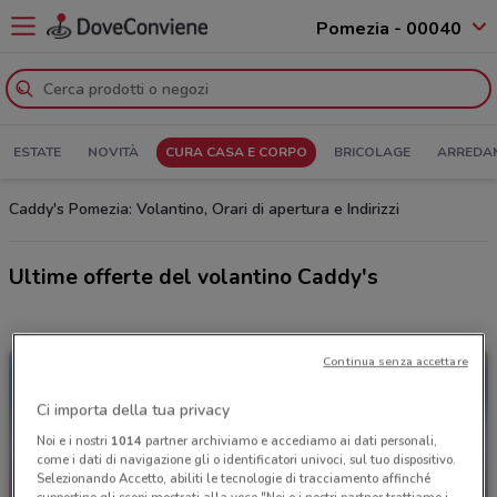
Pomezia - 00040
ESTATE
NOVITÀ
CURA CASA E CORPO
BRICOLAGE
ARREDA
Caddy's Pomezia: Volantino, Orari di apertura e Indirizzi
Ultime offerte del volantino Caddy's
Continua senza accettare
Ci importa della tua privacy
Noi e i nostri
1014
partner archiviamo e accediamo ai dati personali,
come i dati di navigazione gli o identificatori univoci, sul tuo dispositivo.
Selezionando Accetto, abiliti le tecnologie di tracciamento affinché