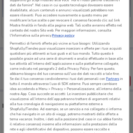
supportino gli scopi mostrati alla voce "Noi e i nostri partner trattiamo i
dati da fornire". Nel caso in cui queste tecnologie dovessero essere
disabilitate, alcuni contenuti e annunci visualizzati potrebbero non
essere rilevanti. Puoi accedere nuovamente a questo menu per
modificare le tue scelte o per revocare il consenso facendo clic sul link
Caddy's
Caddy's
Mostra finalità in fondo alla pagina web. Tali scelte avranno effetto nel
contesto del nostro Sito web. Per maggiori informazioni, consulta
Scade il 31/08
23.6 km
Scade il 18/08
24.4 km
l'Informativa sulla privacy.
Privacy policy
Permettici di fornirti offerte più vicine ai tuoi bisogni: Utilizzando
Shopfully/Tiendeo puoi visualizzare inserzioni e offerte per i tuoi acquisti
quotidiani più attinenti ai tuoi gusti e al tuo mondo. Tutto questo è
Porta DoveConviene sempre con te!
possibile grazie ad una serie di strumenti e analisi effettuate in base alle
Puoi trovare le migliori offerte dei negozi vicino a te,
tue attività all'interno dell'applicazione e sulle piattaforme collegate,
salvarle e creare la tua lista del risparmio, comodamente
come indicato nel paragrafo 2 della Privacy Policy. Per fare questo,
dal tuo cellulare.
abbiamo bisogno del tuo consenso sull'uso dei dati raccolti a tale fine.
Se dai il tuo consenso condivideremo i tuoi dati personali con
Partners
in
SCARICA L’APP
tutto il mondo attraverso l’uso di SDK esterne. Puoi sempre cambiare
idea accedendo a Menu > Privacy > Personalizzazione, all’interno della
nostra App. Cosa succede se accetti: Le inserzioni pubblicitarie che
visualizzerai all'interno dell’app potranno trattare di argomenti relativi
alla tua cronologia di navigazione su piattaforme esterne a
Negozi Caddy's a Pomezia
Shopfully/Tiendeo. Ad esempio, se un servizio a noi collegato ci informa
che hai navigato in un sito di viaggi, potremo mostrarti delle offerte a
tema vacanze. Inoltre, i dati sulla posizione (nel caso in cui abbia fornito
Piazza Testaccio 32 Roma
il relativo consenso) insieme alle informazioni sulle prestazioni della
rete e agli identificativi del dispositivo, possono essere raccolte e
23.5 km
CHIUSO