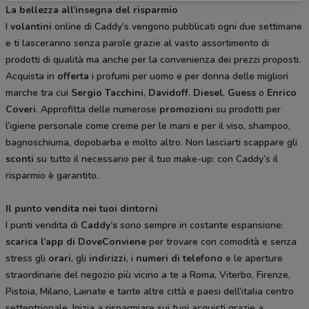
La bellezza all’insegna del risparmio
I
volantini
online di Caddy’s vengono pubblicati ogni due settimane
e ti lasceranno senza parole grazie al vasto assortimento di
prodotti di qualità ma anche per la convenienza dei prezzi proposti.
Acquista in
offerta
i profumi per uomo e per donna delle migliori
marche tra cui
Sergio
Tacchini
,
Davidoff
,
Diesel
,
Guess
o
Enrico
Coveri
. Approfitta delle numerose
promozioni
su prodotti per
l’igiene personale come creme per le mani e per il viso, shampoo,
bagnoschiuma, dopobarba e molto altro. Non lasciarti scappare gli
sconti
su tutto il necessario per il tuo make-up: con Caddy’s il
risparmio è garantito.
Il punto vendita nei tuoi dintorni
I punti vendita di
Caddy’s
sono sempre in costante espansione:
scarica l’app di DoveConviene
per trovare con comodità e senza
stress gli
orari
, gli
indirizzi
, i
numeri di telefono
e le aperture
straordinarie del negozio più vicino a te a Roma, Viterbo, Firenze,
Pistoia, Milano, Lainate e tante altre città e paesi dell’italia centro
settentrionale. Inizia a risparmiare sui tuoi acquisti grazie a