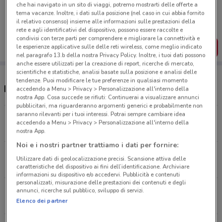
Porta DoveConviene sempre con te!
che hai navigato in un sito di viaggi, potremo mostrarti delle offerte a
Puoi trovare le migliori offerte dei negozi vicino a te,
tema vacanze. Inoltre, i dati sulla posizione (nel caso in cui abbia fornito
salvarle e creare la tua lista del risparmio, comodamente
il relativo consenso) insieme alle informazioni sulle prestazioni della
dal tuo cellulare.
rete e agli identificativi del dispositivo, possono essere raccolte e
condivisi con terze parti per comprendere e migliorare la connettività e
SCARICA L’APP
le esperienze applicative sulle delle reti wireless, come meglio indicato
nel paragrafo 13.b della nostra Privacy Policy. Inoltre, i tuoi dati possono
anche essere utilizzati per la creazione di report, ricerche di mercato,
scientifiche e statistiche, analisi basate sulla posizione e analisi delle
tendenze. Puoi modificare le tue preferenze in qualsiasi momento
Negozi Toys Center a Pomezia
accedendo a Menu > Privacy > Personalizzazione all'interno della
nostra App. Cosa succede se rifiuti: Continuerai a visualizzare annunci
pubblicitari, ma riguarderanno argomenti generici e probabilmente non
saranno rilevanti per i tuoi interessi. Potrai sempre cambiare idea
Via Pontina, Km 27,500 Area Produttiva
accedendo a Menu > Privacy > Personalizzazione all'interno della
2.6 km
nostra App.
Noi e i nostri partner trattiamo i dati per fornire:
Via O. Raimondo, 21 Roma
Utilizzare dati di geolocalizzazione precisi. Scansione attiva delle
21.5 km
CHIUSO
caratteristiche del dispositivo ai fini dell’identificazione. Archiviare
informazioni su dispositivo e/o accedervi. Pubblicità e contenuti
personalizzati, misurazione delle prestazioni dei contenuti e degli
Via Geminiano Montanari Fiumicino
annunci, ricerche sul pubblico, sviluppo di servizi.
23 km
CHIUSO
Elenco dei partner