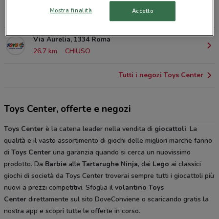
Via Prenestina 1087/1089 Roma
Mostra finalità
Accetto
26.7 km
CHIUSO
Via Aurelia, 1334 Roma
26.7 km
CHIUSO
Tutti i negozi Toys Center
Toys Center, offerte e negozi
Toys Center
è la catena leader nella vendita di
giocattoli
. La
qualità e il vasto assortimento di giochi delle migliori marche fanno
di
Toys Center
una garanzia quando si cerca un nuovissimo
prodotto. Da
Barbie
alle
Tartarughe Ninja
, dai
Lego
ai classici
giochi di società da Toys Center troverai sempre tutti i giocattoli più
nuovi a prezzi competitivi. Sfoglia il
volantino Toys
Center
direttamente sul sito DoveConviene o scaricando gratis la
nostra app e scopri tutte le offerte in corso.