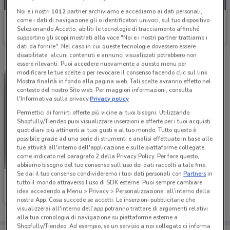
Noi e i nostri
1012
partner archiviamo e accediamo ai dati personali,
come i dati di navigazione gli o identificatori univoci, sul tuo dispositivo.
Toys Center
Selezionando Accetto, abiliti le tecnologie di tracciamento affinché
Scade il 26/08
2.6 km
supportino gli scopi mostrati alla voce "Noi e i nostri partner trattiamo i
dati da fornire". Nel caso in cui queste tecnologie dovessero essere
disabilitate, alcuni contenuti e annunci visualizzati potrebbero non
essere rilevanti. Puoi accedere nuovamente a questo menu per
modificare le tue scelte o per revocare il consenso facendo clic sul link
Mostra finalità in fondo alla pagina web. Tali scelte avranno effetto nel
contesto del nostro Sito web. Per maggiori informazioni, consulta
l'Informativa sulla privacy.
Privacy policy
Permettici di fornirti offerte più vicine ai tuoi bisogni: Utilizzando
Shopfully/Tiendeo puoi visualizzare inserzioni e offerte per i tuoi acquisti
quotidiani più attinenti ai tuoi gusti e al tuo mondo. Tutto questo è
possibile grazie ad una serie di strumenti e analisi effettuate in base alle
tue attività all'interno dell'applicazione e sulle piattaforme collegate,
come indicato nel paragrafo 2 della Privacy Policy. Per fare questo,
abbiamo bisogno del tuo consenso sull'uso dei dati raccolti a tale fine.
Se dai il tuo consenso condivideremo i tuoi dati personali con
Partners
in
Toys Center
tutto il mondo attraverso l’uso di SDK esterne. Puoi sempre cambiare
idea accedendo a Menu > Privacy > Personalizzazione, all’interno della
Scade il 31/12
2.6 km
nostra App. Cosa succede se accetti: Le inserzioni pubblicitarie che
visualizzerai all'interno dell’app potranno trattare di argomenti relativi
alla tua cronologia di navigazione su piattaforme esterne a
Shopfully/Tiendeo. Ad esempio, se un servizio a noi collegato ci informa