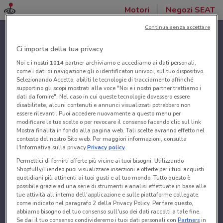
Motori
Negozi SEAT
Continua senza accettare
Ci importa della tua privacy
Noi e i nostri
1014
partner archiviamo e accediamo ai dati personali,
come i dati di navigazione gli o identificatori univoci, sul tuo dispositivo.
Selezionando Accetto, abiliti le tecnologie di tracciamento affinché
supportino gli scopi mostrati alla voce "Noi e i nostri partner trattiamo i
dati da fornire". Nel caso in cui queste tecnologie dovessero essere
disabilitate, alcuni contenuti e annunci visualizzati potrebbero non
essere rilevanti. Puoi accedere nuovamente a questo menu per
modificare le tue scelte o per revocare il consenso facendo clic sul link
Mostra finalità in fondo alla pagina web. Tali scelte avranno effetto nel
contesto del nostro Sito web. Per maggiori informazioni, consulta
l'Informativa sulla privacy.
Privacy policy
Permettici di fornirti offerte più vicine ai tuoi bisogni: Utilizzando
Shopfully/Tiendeo puoi visualizzare inserzioni e offerte per i tuoi acquisti
quotidiani più attinenti ai tuoi gusti e al tuo mondo. Tutto questo è
possibile grazie ad una serie di strumenti e analisi effettuate in base alle
tue attività all'interno dell'applicazione e sulle piattaforme collegate,
come indicato nel paragrafo 2 della Privacy Policy. Per fare questo,
abbiamo bisogno del tuo consenso sull'uso dei dati raccolti a tale fine.
Se dai il tuo consenso condivideremo i tuoi dati personali con
Partners
in