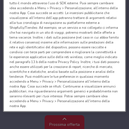
tutto il mondo attraverso l’uso di SDK esterne. Puoi sempre cambiare
idea accedendo a Menu > Privacy > Personalizzazione, all’interno della
nostra App. Cosa succede se accetti: Le inserzioni pubblicitarie che
visualizzerai all'interno dell’app potranno trattare di argomenti relativi
alla tua cronologia di navigazione su piattaforme esterne a
Shopfully/Tiendeo. Ad esempio, se un servizio a noi collegato ci informa
che hai navigato in un sito di viaggi, potremo mostrarti delle offerte a
tema vacanze. Inoltre, i dati sulla posizione (nel caso in cui abbia fornito
il relativo consenso) insieme alle informazioni sulle prestazioni della
rete e agli identificativi del dispositivo, possono essere raccolte e
condivisi con terze parti per comprendere e migliorare la connettività e
le esperienze applicative sulle delle reti wireless, come meglio indicato
nel paragrafo 13.b della nostra Privacy Policy. Inoltre, i tuoi dati possono
anche essere utilizzati per la creazione di report, ricerche di mercato,
scientifiche e statistiche, analisi basate sulla posizione e analisi delle
tendenze. Puoi modificare le tue preferenze in qualsiasi momento
accedendo a Menu > Privacy > Personalizzazione all'interno della
nostra App. Cosa succede se rifiuti: Continuerai a visualizzare annunci
pubblicitari, ma riguarderanno argomenti generici e probabilmente non
saranno rilevanti per i tuoi interessi. Potrai sempre cambiare idea
accedendo a Menu > Privacy > Personalizzazione all'interno della
nostra App.
Noi e i nostri partner trattiamo i dati per fornire:
Utilizzare dati di geolocalizzazione precisi. Scansione attiva delle
Prossima offerta
caratteristiche del dispositivo ai fini dell’identificazione. Archiviare