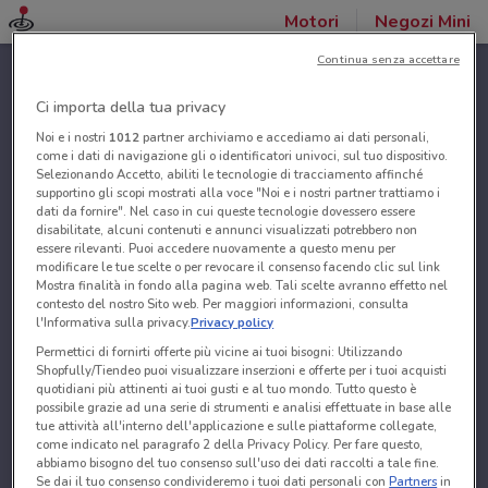
Motori
Negozi Mini
Continua senza accettare
Ci importa della tua privacy
Noi e i nostri
1012
partner archiviamo e accediamo ai dati personali,
come i dati di navigazione gli o identificatori univoci, sul tuo dispositivo.
Selezionando Accetto, abiliti le tecnologie di tracciamento affinché
supportino gli scopi mostrati alla voce "Noi e i nostri partner trattiamo i
dati da fornire". Nel caso in cui queste tecnologie dovessero essere
disabilitate, alcuni contenuti e annunci visualizzati potrebbero non
essere rilevanti. Puoi accedere nuovamente a questo menu per
modificare le tue scelte o per revocare il consenso facendo clic sul link
Mostra finalità in fondo alla pagina web. Tali scelte avranno effetto nel
contesto del nostro Sito web. Per maggiori informazioni, consulta
l'Informativa sulla privacy.
Privacy policy
Permettici di fornirti offerte più vicine ai tuoi bisogni: Utilizzando
Shopfully/Tiendeo puoi visualizzare inserzioni e offerte per i tuoi acquisti
quotidiani più attinenti ai tuoi gusti e al tuo mondo. Tutto questo è
possibile grazie ad una serie di strumenti e analisi effettuate in base alle
tue attività all'interno dell'applicazione e sulle piattaforme collegate,
come indicato nel paragrafo 2 della Privacy Policy. Per fare questo,
abbiamo bisogno del tuo consenso sull'uso dei dati raccolti a tale fine.
Se dai il tuo consenso condivideremo i tuoi dati personali con
Partners
in