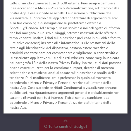
tutto il mondo attraverso l’uso di SDK esterne. Puoi sempre cambiare
idea accedendo a Menu > Privacy > Personalizzazione, all’interno della
nostra App. Cosa succede se accetti: Le inserzioni pubblicitarie che
visualizzerai all'interno dell’app potranno trattare di argomenti relativi
alla tua cronologia di navigazione su piattaforme esterne a
Shopfully/Tiendeo. Ad esempio, se un servizio a noi collegato ci informa
che hai navigato in un sito di viaggi, potremo mostrarti delle offerte a
tema vacanze. Inoltre, i dati sulla posizione (nel caso in cui abbia fornito
il relativo consenso) insieme alle informazioni sulle prestazioni della
rete e agli identificativi del dispositivo, possono essere raccolte e
condivisi con terze parti per comprendere e migliorare la connettività e
le esperienze applicative sulle delle reti wireless, come meglio indicato
nel paragrafo 13.b della nostra Privacy Policy. Inoltre, i tuoi dati possono
anche essere utilizzati per la creazione di report, ricerche di mercato,
scientifiche e statistiche, analisi basate sulla posizione e analisi delle
tendenze. Puoi modificare le tue preferenze in qualsiasi momento
accedendo a Menu > Privacy > Personalizzazione all'interno della
nostra App. Cosa succede se rifiuti: Continuerai a visualizzare annunci
pubblicitari, ma riguarderanno argomenti generici e probabilmente non
saranno rilevanti per i tuoi interessi. Potrai sempre cambiare idea
accedendo a Menu > Privacy > Personalizzazione all'interno della
nostra App.
Noi e i nostri partner trattiamo i dati per fornire:
Utilizzare dati di geolocalizzazione precisi. Scansione attiva delle
Offerte simili di Budget
caratteristiche del dispositivo ai fini dell’identificazione. Archiviare