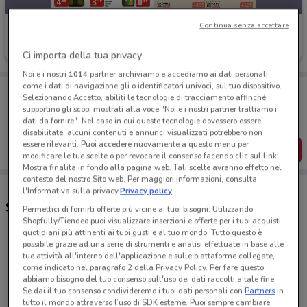
Continua senza accettare
Tigros
Scade il 18/08
4.1 km
Ci importa della tua privacy
Noi e i nostri
1014
partner archiviamo e accediamo ai dati personali,
come i dati di navigazione gli o identificatori univoci, sul tuo dispositivo.
Porta DoveConviene sempre con te!
Selezionando Accetto, abiliti le tecnologie di tracciamento affinché
Puoi trovare le migliori offerte dei negozi vicino a te,
supportino gli scopi mostrati alla voce "Noi e i nostri partner trattiamo i
salvarle e creare la tua lista del risparmio, comodamente
dati da fornire". Nel caso in cui queste tecnologie dovessero essere
dal tuo cellulare.
disabilitate, alcuni contenuti e annunci visualizzati potrebbero non
essere rilevanti. Puoi accedere nuovamente a questo menu per
SCARICA L’APP
modificare le tue scelte o per revocare il consenso facendo clic sul link
Mostra finalità in fondo alla pagina web. Tali scelte avranno effetto nel
contesto del nostro Sito web. Per maggiori informazioni, consulta
l'Informativa sulla privacy.
Privacy policy
Supermercati e orari Tigros
Permettici di fornirti offerte più vicine ai tuoi bisogni: Utilizzando
Shopfully/Tiendeo puoi visualizzare inserzioni e offerte per i tuoi acquisti
quotidiani più attinenti ai tuoi gusti e al tuo mondo. Tutto questo è
possibile grazie ad una serie di strumenti e analisi effettuate in base alle
Via Cavour, 59 San Giuliano Milanese
tue attività all'interno dell'applicazione e sulle piattaforme collegate,
4 km
come indicato nel paragrafo 2 della Privacy Policy. Per fare questo,
abbiamo bisogno del tuo consenso sull'uso dei dati raccolti a tale fine.
Se dai il tuo consenso condivideremo i tuoi dati personali con
Partners
in
Via Cavour, 59 San Giuliano Milanese
tutto il mondo attraverso l’uso di SDK esterne. Puoi sempre cambiare