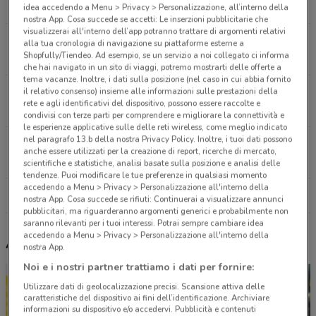
4.1 km
APERTO
idea accedendo a Menu > Privacy > Personalizzazione, all’interno della
nostra App. Cosa succede se accetti: Le inserzioni pubblicitarie che
visualizzerai all'interno dell’app potranno trattare di argomenti relativi
Via Enrico Fermi, 8 Mulazzano
alla tua cronologia di navigazione su piattaforme esterne a
Shopfully/Tiendeo. Ad esempio, se un servizio a noi collegato ci informa
9.1 km
APERTO
che hai navigato in un sito di viaggi, potremo mostrarti delle offerte a
tema vacanze. Inoltre, i dati sulla posizione (nel caso in cui abbia fornito
Via don lorenzo Milani, 1 Locate Di Triulzi
il relativo consenso) insieme alle informazioni sulle prestazioni della
rete e agli identificativi del dispositivo, possono essere raccolte e
10.4 km
APERTO
condivisi con terze parti per comprendere e migliorare la connettività e
le esperienze applicative sulle delle reti wireless, come meglio indicato
nel paragrafo 13.b della nostra Privacy Policy. Inoltre, i tuoi dati possono
Via Cagliero, 14/A Milano
anche essere utilizzati per la creazione di report, ricerche di mercato,
11.1 km
APERTO
scientifiche e statistiche, analisi basate sulla posizione e analisi delle
tendenze. Puoi modificare le tue preferenze in qualsiasi momento
accedendo a Menu > Privacy > Personalizzazione all'interno della
Tutti i negozi Tigros
nostra App. Cosa succede se rifiuti: Continuerai a visualizzare annunci
pubblicitari, ma riguarderanno argomenti generici e probabilmente non
saranno rilevanti per i tuoi interessi. Potrai sempre cambiare idea
accedendo a Menu > Privacy > Personalizzazione all'interno della
Altri volantini nelle vicinanze
nostra App.
Noi e i nostri partner trattiamo i dati per fornire:
Utilizzare dati di geolocalizzazione precisi. Scansione attiva delle
caratteristiche del dispositivo ai fini dell’identificazione. Archiviare
informazioni su dispositivo e/o accedervi. Pubblicità e contenuti