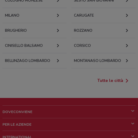
COLOGNO MONZESE
SESTO SAN GIOVANNI
MILANO
CARUGATE
BRUGHERIO
ROZZANO
CINISELLO BALSAMO
CORSICO
BELLINZAGO LOMBARDO
MONTANASO LOMBARDO
Tutte le città
DOVECONVIENE
Cos'è DoveConviene
PER LE AZIENDE
Chi siamo
Cosa facciamo
INTERNATIONAL