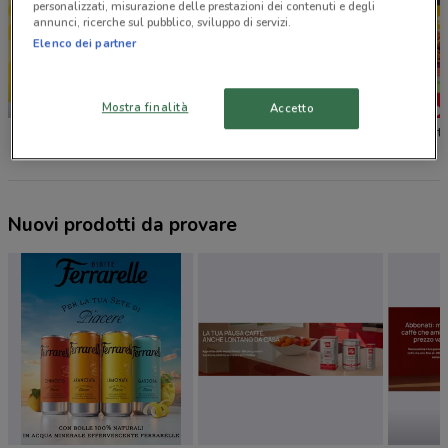
personalizzati, misurazione delle prestazioni dei contenuti e degli
annunci, ricerche sul pubblico, sviluppo di servizi.
Elenco dei partner
-3 GIORNI
SCADE OGGI
Mostra finalità
Accetto
Il Gigante
Iper La grande i
Bennet
Nuovi prodotti da provare