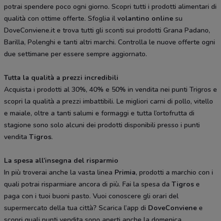
potrai spendere poco ogni giorno. Scopri tutti i prodotti alimentari di
qualità con ottime offerte. Sfoglia il
volantino online
su
DoveConviene.it e trova tutti gli sconti sui prodotti Grana Padano,
Barilla, Polenghi e tanti altri marchi. Controlla le nuove offerte ogni
due settimane per essere sempre aggiornato.
Tutta la qualità a prezzi incredibili
Acquista i prodotti al 30%, 40% e 50% in vendita nei punti Trigros e
scopri la qualità a prezzi imbattibili. Le migliori carni di pollo, vitello
e maiale, oltre a tanti salumi e formaggi e tutta l’ortofrutta di
stagione sono solo alcuni dei prodotti disponibili presso i punti
vendita
Tigros
.
La spesa all’insegna del risparmio
In più troverai anche la vasta linea
Primia
, prodotti a marchio con i
quali potrai risparmiare ancora di più. Fai la spesa da
Tigros
e
paga con i tuoi buoni pasto. Vuoi conoscere gli orari del
supermercato della tua città? Scarica l’app di
DoveConviene
e
scopri quali punti vendita sono aperti anche la domenica.