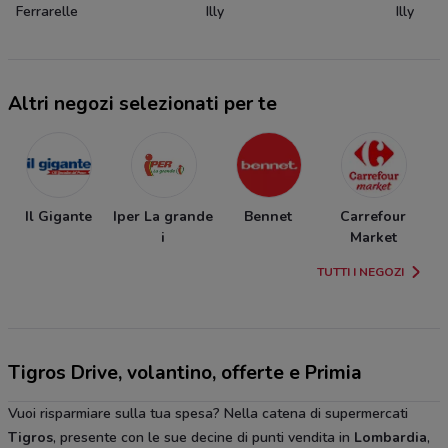
Ferrarelle
Illy
Illy
Altri negozi selezionati per te
Il Gigante
Iper La grande
Bennet
Carrefour
i
Market
I
TUTTI I NEGOZI
Tigros Drive, volantino, offerte e Primia
Vuoi risparmiare sulla tua spesa? Nella catena di supermercati
Tigros
, presente con le sue decine di punti vendita in
Lombardia
,