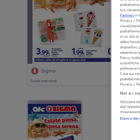
piattaforme 
tuo consenso
Partners
in 
Privacy > Pe
visualizzera
piattaforme 
in un sito d
abbia fornit
dispositivo,
esperienze a
Policy. Inolt
scientifiche
preferenze 
Sigma
Cosa succede
probabilmen
Scade mercoledì
Privacy > Pe
Noi e i no
Utilizzare da
dell’identif
misurazione 
Elenco dei 