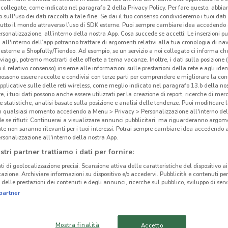
collegate, come indicato nel paragrafo 2 della Privacy Policy. Per fare questo, abbi
 sull'uso dei dati raccolti a tale fine. Se dai il tuo consenso condivideremo i tuoi dati
tutto il mondo attraverso l’uso di SDK esterne. Puoi sempre cambiare idea accedend
rsonalizzazione, all’interno della nostra App. Cosa succede se accetti: Le inserzioni pu
i all'interno dell’app potranno trattare di argomenti relativi alla tua cronologia di na
esterne a Shopfully/Tiendeo. Ad esempio, se un servizio a noi collegato ci informa ch
i viaggi, potremo mostrarti delle offerte a tema vacanze. Inoltre, i dati sulla posizione 
o il relativo consenso) insieme alle informazioni sulle prestazioni della rete e agli ident
 possono essere raccolte e condivisi con terze parti per comprendere e migliorare la conn
pplicative sulle delle reti wireless, come meglio indicato nel paragrafo 13.b della no
re, i tuoi dati possono anche essere utilizzati per la creazione di report, ricerche di mer
 e statistiche, analisi basate sulla posizione e analisi delle tendenze. Puoi modificare l
in qualsiasi momento accedendo a Menu > Privacy > Personalizzazione all'interno del
 se rifiuti: Continuerai a visualizzare annunci pubblicitari, ma riguarderanno argome
te non saranno rilevanti per i tuoi interessi. Potrai sempre cambiare idea accedendo
3.7 km
rsonalizzazione all'interno della nostra App.
stri partner trattiamo i dati per fornire:
Vol
ti di geolocalizzazione precisi. Scansione attiva delle caratteristiche del dispositivo ai 
icazione. Archiviare informazioni su dispositivo e/o accedervi. Pubblicità e contenuti per
delle prestazioni dei contenuti e degli annunci, ricerche sul pubblico, sviluppo di servi
Sfogl
partner
super
esige
migli
Mostra finalità
Accetto