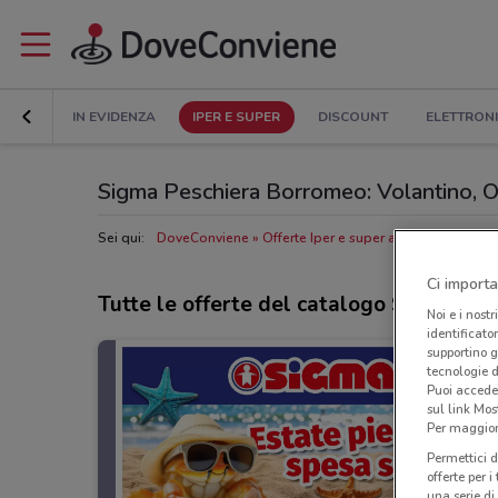
IN EVIDENZA
IPER E SUPER
DISCOUNT
ELETTRON
Sigma Peschiera Borromeo: Volantino, Ora
Sei qui:
DoveConviene
Offerte Iper e super a Peschiera Bor
Ci importa
Tutte le offerte del catalogo Sigma
Noi e i nostr
identificato
supportino g
tecnologie d
Puoi accede
sul link Mos
Per maggiori
Permettici d
offerte per 
una serie di