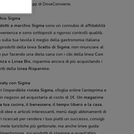
re, scaricando l’app di DoveConviene.
hio Sigma
odotti a marchio Sigma
sono un connubio di affidabilità
venienza e sono sottoposti a rigorosi controlli qualità.
 sulla tua tavola il meglio della gastronomia italiana
 prodotti della linea
Scelto di Sigma
; non rinunciare al
 pur facendo una dieta sana con i cibi della linea
Con
nza
e
Linea Bio
, risparmia ancora di più acquistando i
tti della
linea Risparmio
.
iaty con Sigma
i l’imperdibile
rivista Sigma
, sfoglia online l’anteprima e
 in negozio ad acquistarla al costo di 1€.
Un
magazine
a tua cucina, il benessere, il tempo libero e la casa
,
 di idee e articoli interessanti, menù dagli abbinamenti di
i ricercati per rendere i tuoi piatti un successo, consigli
 mete turistiche più gettonate, ma anche linee guida
alimentazione, sui prodotti di stagione e quant’altro.