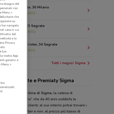
amo bisogno del
Via Mecenate, 36 Milano
 personali con
o a Menu >
5.8 km
APERTO
bblicitarie che
vigazione su
e hai navigato
Via Emilia, 23 Segrate
(nel caso in cui
6.5 km
APERTO
ificativi del
ettività e le
stra Privacy
Via Alcide Cristei, 34 Segrate
cato,
6.5 km
APERTO
e tue
la nostra App.
nti generici e
Tutti i negozi Sigma
 a Menu >
antino, offerte e Premiaty Sigma
fini
sonalizzati,
zi.
ia il
volantino online di Sigma
, la catena di
mercati “dell’omino” che da 40 anni soddisfa le
nze di tutti i suoi clienti; al suo interno potrai trovare i
ori articoli, alimentari e non, al prezzo più basso di