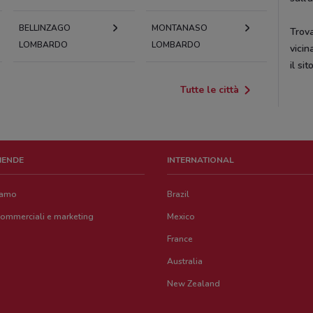
BELLINZAGO
MONTANASO
Trov
LOMBARDO
LOMBARDO
vicin
il si
Tutte le città
ZIENDE
INTERNATIONAL
iamo
Brazil
commerciali e marketing
Mexico
France
Australia
New Zealand