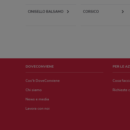
CINISELLO BALSAMO
CORSICO
DOVECONVIENE
PER LE A
Cos'è DoveConviene
Cosa facc
Chi siamo
Richieste 
News e media
Lavora con noi