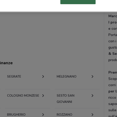
semp
Marc
I pr
e con
Porta
con i
gusto
& Se
prodo
cinanze
Prem
SEGRATE
MELEGNANO
Scopr
corri
per l
COLOGNO MONZESE
SESTO SAN
ricco
GIOVANNI
sapor
sulle
BRUGHERIO
ROZZANO
sull’