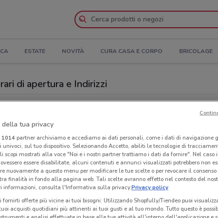
ICA
ESTATE
NOVITÀ
CURA CASA E CORPO
BRICOLAGE
ri di apertura e Indirizzi
romeo
Negozi Sigma a Peschiera Borromeo
Contin
 della tua privacy
Sup
i
1014
partner archiviamo e accediamo ai dati personali, come i dati di navigazione g
ri univoci, sul tuo dispositivo. Selezionando Accetto, abiliti le tecnologie di tracciame
li scopi mostrati alla voce "Noi e i nostri partner trattiamo i dati da fornire". Nel caso 
ovessero essere disabilitate, alcuni contenuti e annunci visualizzati potrebbero non ess
re nuovamente a questo menu per modificare le tue scelte o per revocare il consenso
tra finalità in fondo alla pagina web. Tali scelte avranno effetto nel contesto del nost
 informazioni, consulta l'Informativa sulla privacy.
Privacy policy
i fornirti offerte più vicine ai tuoi bisogni: Utilizzando Shopfully/Tiendeo puoi visualizz
i tuoi acquisti quotidiani più attinenti ai tuoi gusti e al tuo mondo. Tutto questo è possi
 strumenti e analisi effettuate in base alle tue attività all'interno dell'applicazione e 