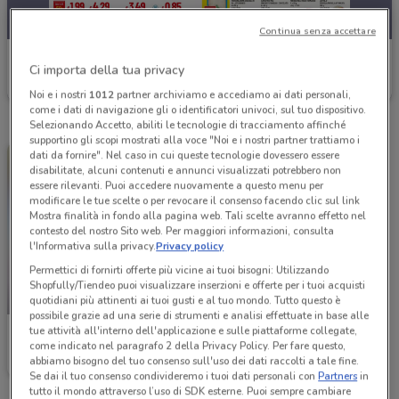
Continua senza accettare
Iperfamila
Ci importa della tua privacy
Scade il 16/08
11.5 km
Noi e i nostri
1012
partner archiviamo e accediamo ai dati personali,
come i dati di navigazione gli o identificatori univoci, sul tuo dispositivo.
Selezionando Accetto, abiliti le tecnologie di tracciamento affinché
supportino gli scopi mostrati alla voce "Noi e i nostri partner trattiamo i
dati da fornire". Nel caso in cui queste tecnologie dovessero essere
disabilitate, alcuni contenuti e annunci visualizzati potrebbero non
essere rilevanti. Puoi accedere nuovamente a questo menu per
modificare le tue scelte o per revocare il consenso facendo clic sul link
Mostra finalità in fondo alla pagina web. Tali scelte avranno effetto nel
contesto del nostro Sito web. Per maggiori informazioni, consulta
l'Informativa sulla privacy.
Privacy policy
Permettici di fornirti offerte più vicine ai tuoi bisogni: Utilizzando
Shopfully/Tiendeo puoi visualizzare inserzioni e offerte per i tuoi acquisti
NUOVO
quotidiani più attinenti ai tuoi gusti e al tuo mondo. Tutto questo è
possibile grazie ad una serie di strumenti e analisi effettuate in base alle
tue attività all'interno dell'applicazione e sulle piattaforme collegate,
Iperfamila
come indicato nel paragrafo 2 della Privacy Policy. Per fare questo,
abbiamo bisogno del tuo consenso sull'uso dei dati raccolti a tale fine.
Scade il 16/08
23.6 km
Se dai il tuo consenso condivideremo i tuoi dati personali con
Partners
in
tutto il mondo attraverso l’uso di SDK esterne. Puoi sempre cambiare