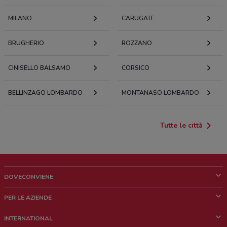
MILANO
CARUGATE
BRUGHERIO
ROZZANO
CINISELLO BALSAMO
CORSICO
BELLINZAGO LOMBARDO
MONTANASO LOMBARDO
Tutte le città
DOVECONVIENE
Cos'è DoveConviene
PER LE AZIENDE
Chi siamo
Cosa facciamo
INTERNATIONAL
News e media