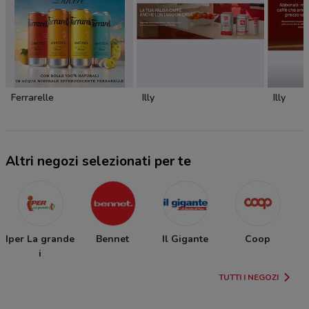
Ferrarelle
Illy
Illy
Altri negozi selezionati per te
Iper La grande
Bennet
Il Gigante
Coop
i
I
TUTTI I NEGOZI