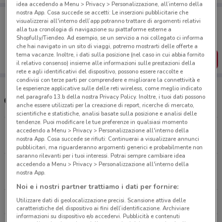
idea accedendo a Menu > Privacy > Personalizzazione, all’interno della
nostra App. Cosa succede se accetti: Le inserzioni pubblicitarie che
Porta DoveConviene sempre con te!
visualizzerai all'interno dell’app potranno trattare di argomenti relativi
Puoi trovare le migliori offerte dei negozi vicino a te,
alla tua cronologia di navigazione su piattaforme esterne a
salvarle e creare la tua lista del risparmio, comodamente
Shopfully/Tiendeo. Ad esempio, se un servizio a noi collegato ci informa
dal tuo cellulare.
che hai navigato in un sito di viaggi, potremo mostrarti delle offerte a
tema vacanze. Inoltre, i dati sulla posizione (nel caso in cui abbia fornito
SCARICA L’APP
il relativo consenso) insieme alle informazioni sulle prestazioni della
rete e agli identificativi del dispositivo, possono essere raccolte e
condivisi con terze parti per comprendere e migliorare la connettività e
le esperienze applicative sulle delle reti wireless, come meglio indicato
nel paragrafo 13.b della nostra Privacy Policy. Inoltre, i tuoi dati possono
Orari e supermercati Iperfamila
anche essere utilizzati per la creazione di report, ricerche di mercato,
scientifiche e statistiche, analisi basate sulla posizione e analisi delle
tendenze. Puoi modificare le tue preferenze in qualsiasi momento
Viale Norvegia, 1/A Melzo
accedendo a Menu > Privacy > Personalizzazione all'interno della
nostra App. Cosa succede se rifiuti: Continuerai a visualizzare annunci
11.5 km
pubblicitari, ma riguarderanno argomenti generici e probabilmente non
saranno rilevanti per i tuoi interessi. Potrai sempre cambiare idea
accedendo a Menu > Privacy > Personalizzazione all'interno della
V.le Trento Trieste 2 Sant'angelo Lodigiano
nostra App.
23.5 km
APERTO
Noi e i nostri partner trattiamo i dati per fornire:
Utilizzare dati di geolocalizzazione precisi. Scansione attiva delle
Tutti i negozi Iperfamila
caratteristiche del dispositivo ai fini dell’identificazione. Archiviare
informazioni su dispositivo e/o accedervi. Pubblicità e contenuti