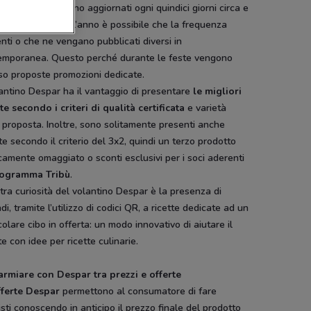
antini Despar
sono aggiornati ogni quindici giorni circa e
se al periodo dell’anno è possibile che la frequenza
ti o che ne vengano pubblicati diversi in
emporanea. Questo perché durante le feste vengono
so proposte promozioni dedicate.
lantino Despar ha il vantaggio di presentare
le migliori
te secondo i criteri di qualità certificata
e varietà
 proposta. Inoltre, sono solitamente presenti anche
te secondo il criterio del 3x2, quindi un terzo prodotto
camente omaggiato o sconti esclusivi per i soci aderenti
ogramma Tribù
.
tra curiosità del volantino Despar è la presenza di
di, tramite l’utilizzo di codici QR, a ricette dedicate ad un
colare cibo in offerta: un modo innovativo di aiutare il
te con idee per ricette culinarie.
armiare con Despar tra prezzi e offerte
fferte Despar
permettono al consumatore di fare
sti conoscendo in anticipo il prezzo finale del prodotto