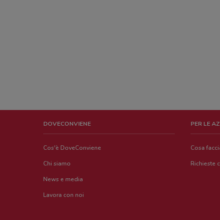
DOVECONVIENE
PER LE A
Cos'è DoveConviene
Cosa facc
Chi siamo
Richieste 
News e media
Lavora con noi