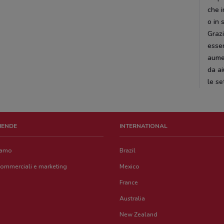
che i
o in 
Grazi
esser
aumen
da a
le se
ZIENDE
INTERNATIONAL
iamo
Brazil
commerciali e marketing
Mexico
France
Australia
New Zealand