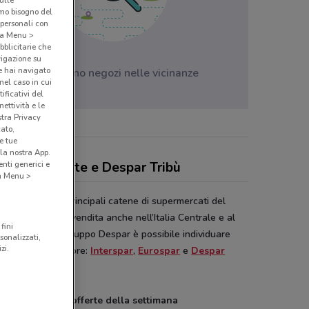
sulle
amo bisogno del
 personali con
o a Menu >
bblicitarie che
vigazione su
e hai navigato
Non ci sono negozi nelle vicinanze
(nel caso in cui
ificativi del
ettività e le
stra Privacy
cato,
e tue
la nostra App.
nti generici e
antino, offerte e Despar Tribù
 a Menu >
ar
è una delle principali catene di supermercati del
Italia, con punti vendita anche nell’Italia Centrale e al
fini
All’interno del Gruppo Despar è possibile individuare
sonalizzati,
zi.
se tipologie di store:
Interspar
,
Eurospar
e
Despar
ess
.
ntino Despar e offerte della settimana