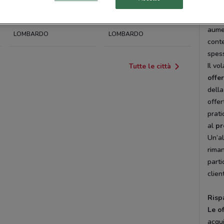
I
vol
in ba
BELLINZAGO
MONTANASO
aumen
LOMBARDO
LOMBARDO
cont
spes
Il vo
Tutte le città
offer
della
offer
prati
al
pr
Un’al
riman
parti
clien
Risp
Le o
acqui