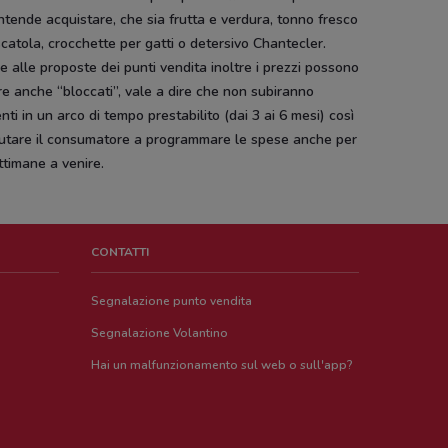
ntende acquistare, che sia frutta e verdura, tonno fresco
scatola, crocchette per gatti o detersivo Chantecler.
e alle proposte dei punti vendita inoltre i prezzi possono
e anche “bloccati”, vale a dire che non subiranno
ti in un arco di tempo prestabilito (dai 3 ai 6 mesi) così
iutare il consumatore a programmare le spese anche per
ttimane a venire.
CONTATTI
Segnalazione punto vendita
Segnalazione Volantino
Hai un malfunzionamento sul web o sull'app?