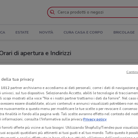
ICA
ESTATE
NOVITÀ
CURA CASA E CORPO
BRICOLAGE
ari di apertura e Indirizzi
romeo
Negozi Despar a Peschiera Borromeo
Contin
 della tua privacy
Sup
i
1012
partner archiviamo e accediamo ai dati personali, come i dati di navigazione g
ri univoci, sul tuo dispositivo. Selezionando Accetto, abiliti le tecnologie di tracciame
li scopi mostrati alla voce "Noi e i nostri partner trattiamo i dati da fornire". Nel caso 
ovessero essere disabilitate, alcuni contenuti e annunci visualizzati potrebbero non ess
re nuovamente a questo menu per modificare le tue scelte o per revocare il consenso
tra finalità in fondo alla pagina web. Tali scelte avranno effetto nel contesto del nost
 informazioni, consulta l'Informativa sulla privacy.
Privacy policy
i fornirti offerte più vicine ai tuoi bisogni: Utilizzando Shopfully/Tiendeo puoi visualizz
i tuoi acquisti quotidiani più attinenti ai tuoi gusti e al tuo mondo. Tutto questo è possi