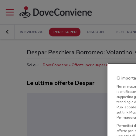
IN EVIDENZA
IPER E SUPER
DISCOUNT
ELETTRON
Despar Peschiera Borromeo: Volantino, Or
Sei qui:
DoveConviene
Offerte Iper e super a Peschiera Bor
Ci importa
Le ultime offerte Despar
Noi e i nostr
identificato
supportino g
tecnologie d
Puoi accede
sul link Mos
Per maggiori
Permettici d
offerte per 