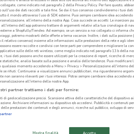
 strumenti e analisi effettuate in base alle tue attività all'interno dell'applicazione e 
collegate, come indicato nel paragrafo 2 della Privacy Policy. Per fare questo, abbi
 sull'uso dei dati raccolti a tale fine. Se dai il tuo consenso condivideremo i tuoi dati
tutto il mondo attraverso l’uso di SDK esterne. Puoi sempre cambiare idea accedend
rsonalizzazione, all’interno della nostra App. Cosa succede se accetti: Le inserzioni pu
i all'interno dell’app potranno trattare di argomenti relativi alla tua cronologia di na
ato volantini nella tua zona. Riprova più tardi.
esterne a Shopfully/Tiendeo. Ad esempio, se un servizio a noi collegato ci informa ch
i viaggi, potremo mostrarti delle offerte a tema vacanze. Inoltre, i dati sulla posizione 
o il relativo consenso) insieme alle informazioni sulle prestazioni della rete e agli ident
 possono essere raccolte e condivisi con terze parti per comprendere e migliorare la conn
pplicative sulle delle reti wireless, come meglio indicato nel paragrafo 13.b della no
re, i tuoi dati possono anche essere utilizzati per la creazione di report, ricerche di mer
 e statistiche, analisi basate sulla posizione e analisi delle tendenze. Puoi modificare l
in qualsiasi momento accedendo a Menu > Privacy > Personalizzazione all'interno del
 se rifiuti: Continuerai a visualizzare annunci pubblicitari, ma riguarderanno argome
Vol
cinanze
te non saranno rilevanti per i tuoi interessi. Potrai sempre cambiare idea accedendo
rsonalizzazione all'interno della nostra App.
Desp
SEGRATE
MELEGNANO
stri partner trattiamo i dati per fornire:
Nord 
ti di geolocalizzazione precisi. Scansione attiva delle caratteristiche del dispositivo ai 
Sud. 
icazione. Archiviare informazioni su dispositivo e/o accedervi. Pubblicità e contenuti per
delle prestazioni dei contenuti e degli annunci, ricerche sul pubblico, sviluppo di servi
diver
COLOGNO MONZESE
SESTO SAN
partner
Expr
GIOVANNI
Vola
BRUGHERIO
ROZZANO
Mostra finalità
Accetto