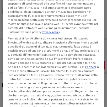
supportino gli scopi mostrati alla voce "Noi e i nostri partner trattiamo i
dati da fornire". Nel caso in cui queste tecnologie dovessero essere
-2 GIORNI
disabilitate, alcuni contenuti e annunci visualizzati potrebbero non
essere rilevanti. Puoi accedere nuovamente a questo menu per
Aldi
modificare le tue scelte o per revocare il consenso facendo clic sul link
Mostra finalità in fondo alla pagina web. Tali scelte avranno effetto nel
Scade domenica
5.8 km
contesto del nostro Sito web. Per maggiori informazioni, consulta
l'Informativa sulla privacy.
Privacy policy
Permettici di fornirti offerte più vicine ai tuoi bisogni: Utilizzando
Shopfully/Tiendeo puoi visualizzare inserzioni e offerte per i tuoi acquisti
Porta DoveConviene sempre con te!
quotidiani più attinenti ai tuoi gusti e al tuo mondo. Tutto questo è
Puoi trovare le migliori offerte dei negozi vicino a te,
possibile grazie ad una serie di strumenti e analisi effettuate in base alle
salvarle e creare la tua lista del risparmio, comodamente
tue attività all'interno dell'applicazione e sulle piattaforme collegate,
dal tuo cellulare.
come indicato nel paragrafo 2 della Privacy Policy. Per fare questo,
abbiamo bisogno del tuo consenso sull'uso dei dati raccolti a tale fine.
SCARICA L’APP
Se dai il tuo consenso condivideremo i tuoi dati personali con
Partners
in
tutto il mondo attraverso l’uso di SDK esterne. Puoi sempre cambiare
idea accedendo a Menu > Privacy > Personalizzazione, all’interno della
nostra App. Cosa succede se accetti: Le inserzioni pubblicitarie che
visualizzerai all'interno dell’app potranno trattare di argomenti relativi
Negozi Aldi a Peschiera Borromeo
alla tua cronologia di navigazione su piattaforme esterne a
Shopfully/Tiendeo. Ad esempio, se un servizio a noi collegato ci informa
che hai navigato in un sito di viaggi, potremo mostrarti delle offerte a
Via della Pace, 26 San Giuliano Milanese
tema vacanze. Inoltre, i dati sulla posizione (nel caso in cui abbia fornito
il relativo consenso) insieme alle informazioni sulle prestazioni della
5.8 km
CHIUSO