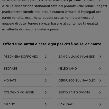
l’azienda ha sviluppato, come ad esempio i
prodotti a marchio
Aldi
, la disposizione standardizzata dei prodotti (che rende i negozi
praticamente identici tra loro), il numero limitato di impiegati per
punto vendita, ecc… tutte queste scelte hanno permesso al
negozio di poter tenere i prezzi bassi e al contempo la qualità
eccellente di ciascuna materia prima.
Offerte volantini e cataloghi per città nelle vicinanze
PESCHIERA BORROMEO
SAN GIULIANO MILANESE
SEGRATE
MELEGNANO
VIGNATE
CERNUSCO SUL NAVIGLIO
COLOGNO MONZESE
SESTO SAN GIOVANNI
MILANO
CARUGATE