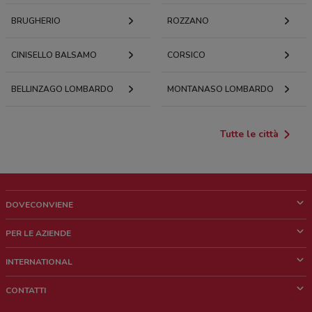
BRUGHERIO
ROZZANO
CINISELLO BALSAMO
CORSICO
BELLINZAGO LOMBARDO
MONTANASO LOMBARDO
Tutte le città
DOVECONVIENE
Cos'è DoveConviene
PER LE AZIENDE
Chi siamo
Cosa facciamo
INTERNATIONAL
News e media
Richieste commerciali e marketing
Brazil
CONTATTI
Lavora con noi
Mexico