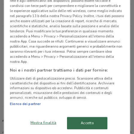
rete e agli identificativi del dispositivo, possono essere raccolte e
condivisi con terze parti per comprendere e migliorare la connettività e
le esperienze applicative sulle delle reti wireless, come meglio indicato
Via Piemonte, 25 Pioltello
nel paragrafo 13.b della nostra Privacy Policy. Inoltre, i tuoi dati possono
6.5 km
CHIUSO
anche essere utilizzati per la creazione di report, ricerche di mercato,
scientifiche e statistiche, analisi basate sulla posizione e analisi delle
tendenze. Puoi modificare le tue preferenze in qualsiasi momento
Viale Molise, 56 Milano
accedendo a Menu > Privacy > Personalizzazione all'interno della
7.3 km
CHIUSO
nostra App. Cosa succede se rifiuti: Continuerai a visualizzare annunci
pubblicitari, ma riguarderanno argomenti generici e probabilmente non
saranno rilevanti per i tuoi interessi. Potrai sempre cambiare idea
Via Cassanese ang. Via Redecesio Segrate
accedendo a Menu > Privacy > Personalizzazione all'interno della
nostra App.
7.3 km
CHIUSO
Noi e i nostri partner trattiamo i dati per fornire:
Viale Abruzzi, 28 Milano
Utilizzare dati di geolocalizzazione precisi. Scansione attiva delle
caratteristiche del dispositivo ai fini dell’identificazione. Archiviare
9 km
CHIUSO
informazioni su dispositivo e/o accedervi. Pubblicità e contenuti
personalizzati, misurazione delle prestazioni dei contenuti e degli
annunci, ricerche sul pubblico, sviluppo di servizi.
Tutti i negozi Aldi
Elenco dei partner
Aldi, offerte e negozi
Mostra finalità
Accetto
Aldi è una catena di
Discount
tedesca presente in oltre 20 Paesi in