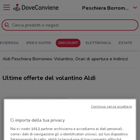
Peschiera Borromeo - 20068
 EVIDENZA
IPER E SUPER
DISCOUNT
ELETTRONICA
ESTATE
Aldi Peschiera Borromeo: Volantino, Orari di apertura e Indirizzi
Ultime offerte del volantino Aldi
Continua senza accettare
Ci importa della tua privacy
Noi e i nostri
1012
partner archiviamo e accediamo ai dati personali,
come i dati di navigazione gli o identificatori univoci, sul tuo dispositivo.
Selezionando Accetto, abiliti le tecnologie di tracciamento affinché